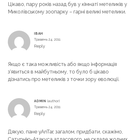
Цікаво, пару років назад був у кімнаті метеликів у
Миколївському зоопарку – гарні великі метелики.
ІВАН
Травень 24, 2011
Reply
Якщо є така можливість або якщо інформація
з’явиться в майбутньому, то було б цікаво
дізнатись про метеликів з точки зору еволюції.
ADMIN
Травень 24, 2011
Reply
Дякую, пане yAnTar, загалом, придбати, скажімо,
Сатурнію-Атакуса атласового, не складе жодних