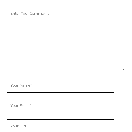
Your
Comment
Your
Name
Your
Email
Your
Website