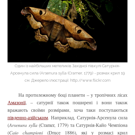
Один із найбільших метеликів Західної півкулі Сатурнія-
Арсенула сила (Arsenura sylla (Cramer, 1779) - розмах крил 19
см. Джерело ілюстрації: http://www.flickr.com
На протилежному боці планети – у тропічних лісах
Амазонії
, – сатурнії також поширені і вони також
вражають своїми розмірами, хоча таки поступаються
південно-азійським
. Наприклад, Сатурнія-Арсенула сила
(
Arsenura sylla
(Cramer, 1779) та Сатурнія-Кайо Чемпіона
(
Caio championi
(Druce 1886), які у розмасі крил