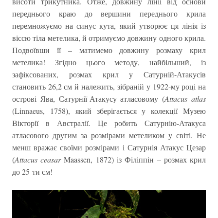
висоти трикутника. Отже, довжину лінії від основи
переднього краю до вершини переднього крила
перемножуємо на синус кута, який утворює ця лінія із
віссю тіла метелика, й отримуємо довжину одного крила.
Подвоївши її – матимемо довжину розмаху крил
метелика! Згідно цього методу, найбільший, із
зафіксованих, розмах крил у Сатурній-Атакусів
становить 26,2 см й належить, зібраній у 1922-му році на
острові Ява, Сатурнії-Атакусу атласовому (
Attacus atlas
(Linnaeus, 1758), який зберігається у колекції Музею
Вікторії в Австралії. Це робить Сатурнію-Атакуса
атласового другим за розмірами метеликом у світі. Не
менш вражає своїми розмірами і Сатурнія Атакус Цезар
(
Attacus ceasar
Maassen, 1872) із Філіппін – розмах крил
до 25-ти см!