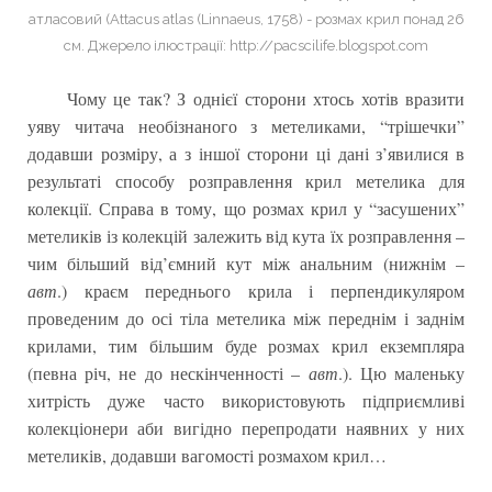
атласовий (Attacus atlas (Linnaeus, 1758) - розмах крил понад 26
см. Джерело ілюстрації: http://pacscilife.blogspot.com
Чому це так? З однієї сторони хтось хотів вразити
уяву читача необізнаного з метеликами, “трішечки”
додавши розміру, а з іншої сторони ці дані з’явилися в
результаті способу розправлення крил метелика для
колекції. Справа в тому, що розмах крил у “засушених”
метеликів із колекцій залежить від кута їх розправлення –
чим більший від’ємний кут між анальним (нижнім –
авт
.) краєм переднього крила і перпендикуляром
проведеним до осі тіла метелика між переднім і заднім
крилами, тим більшим буде розмах крил екземпляра
(певна річ, не до нескінченності –
авт
.). Цю маленьку
хитрість дуже часто використовують підприємливі
колекціонери аби вигідно перепродати наявних у них
метеликів, додавши вагомості розмахом крил…