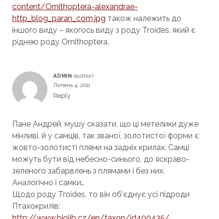
content/Ornithoptera-alexandrae-
http_blog_paran_com.jpg
також належить до
іншого виду – якогось виду з роду Troides, який є
ріднею роду Ornithoptera.
ADMIN
Липень 4, 2011
Reply
Пане Андрей, мушу сказати, що ці метелики дуже
мінливі, й у самців, так званої, золотистої форми є
жовто-золотисті плями на задніх крилах. Самці
можуть бути від небесно-синього, до яскраво-
зеленого забарвлень з плямами і без них.
Аналогічно і самки…
Щодо роду Troides, то він об’єднує усі підроди
Птахокрилів:
http://www.biolib.cz/en/taxon/id400435/