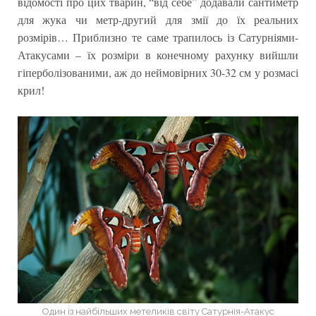
відомості про цих тварин, “від себе” додавали сантиметр
для жука чи метр-другий для змії до їх реальних
розмірів… Приблизно те саме трапилось із Сатурніями-
Атакусами – їх розміри в конечному рахунку вийшли
гіперболізованими, аж до неймовірних 30-32 см у розмасі
крил!
Один із найбільших метеликів світу Сатурнія-Атакус