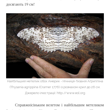
досягають 19 см!
Найбільший метелик обох Америк - Нічниця-Тизанія Аґриппіна
(Thysania agrippina (Cramer 1776) із розмахом крил до 26 см.
Джерело ілюстрації: http://www.eol.org
Справжнісіньким велетом і найбільшим метеликом