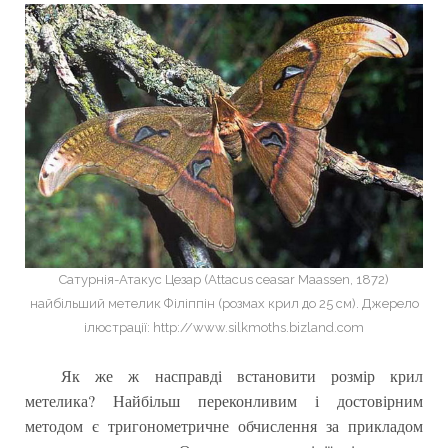
Сатурнія-Атакус Цезар (Attacus ceasar Maassen, 1872)
найбільший метелик Філіппін (розмах крил до 25 см). Джерело
ілюстрації: http://www.silkmoths.bizland.com
Як же ж насправді встановити розмір крил
метелика? Найбільш переконливим і достовірним
методом є тригонометричне обчислення за прикладом