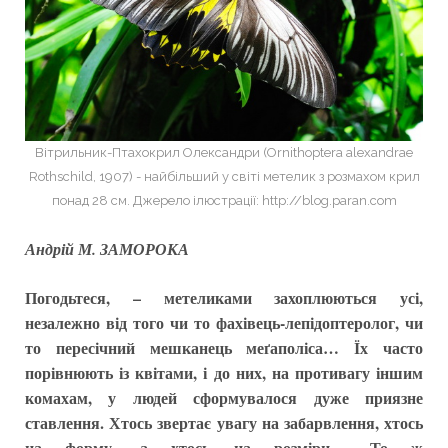
Вітрильник-Птахокрил Олександри (Ornithoptera alexandrae
Rothschild, 1907) - найбільший у світі метелик з розмахом крил
понад 28 см. Джерело ілюстрації: http://blog.paran.com
Андрій М. ЗАМОРОКА
Погодьтеся, – метеликами захоплюються усі,
незалежно від того чи то фахівець-лепідоптеролог, чи
то пересічний мешканець меґаполіса… Їх часто
порівнюють із квітами, і до них, на противагу іншим
комахам, у людей сформувалося дуже приязне
ставлення. Хтось звертає увагу на забарвлення, хтось
на форму, а хтось на розміри… То ж