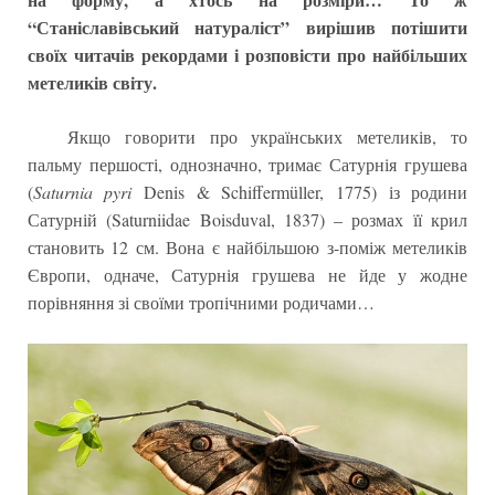
“Станіславівський натураліст” вирішив потішити
своїх читачів рекордами і розповісти про найбільших
метеликів світу.
Якщо говорити про українських метеликів, то
пальму першості, однозначно, тримає Сатурнія грушева
(
Saturnia pyri
Denis & Schiffermüller, 1775) із родини
Сатурній (Saturniidae Boisduval, 1837) – розмах її крил
становить 12 см. Вона є найбільшою з-поміж метеликів
Європи, одначе, Сатурнія грушева не йде у жодне
порівняння зі своїми тропічними родичами…