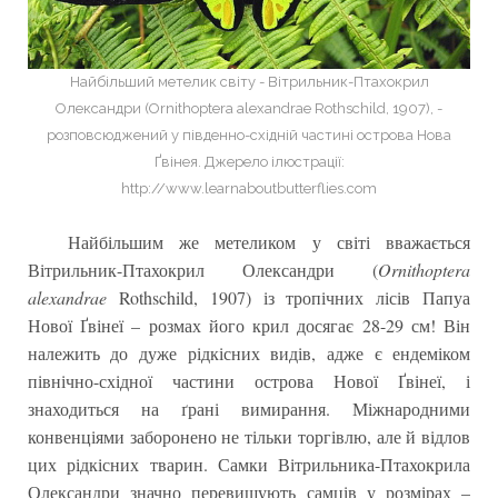
Найбільший метелик світу - Вітрильник-Птахокрил
Олександри (Ornithoptera alexandrae Rothschild, 1907), -
розповсюджений у південно-східній частині острова Нова
Ґвінея. Джерело ілюстрації:
http://www.learnaboutbutterflies.com
Найбільшим же метеликом у світі вважається
Вітрильник-Птахокрил Олександри (
Ornithoptera
alexandrae
Rothschild, 1907) із тропічних лісів Папуа
Нової Ґвінеї – розмах його крил досягає 28-29 см! Він
належить до дуже рідкісних видів, адже є ендеміком
північно-східної частини острова Нової Ґвінеї, і
знаходиться на ґрані вимирання. Міжнародними
конвенціями заборонено не тільки торгівлю, але й відлов
цих рідкісних тварин. Самки Вітрильника-Птахокрила
Олександри значно перевищують самців у розмірах –