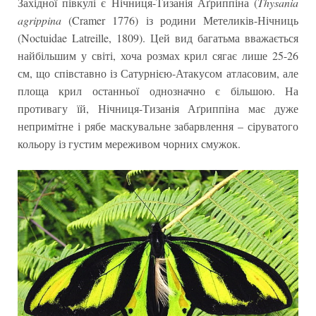
Західної півкулі є Нічниця-Тизанія Аґриппіна (
Thysania
agrippina
(Cramer 1776) із родини Метеликів-Нічниць
(Noctuidae Latreille, 1809). Цей вид багатьма вважається
найбільшим у світі, хоча розмах крил сягає лише 25-26
см, що співставно із Сатурнією-Атакусом атласовим, але
площа крил останньої однозначно є більшою. На
противагу їй, Нічниця-Тизанія Аґриппіна має дуже
непримітне і рябе маскувальне забарвлення – сіруватого
кольору із густим мереживом чорних смужок.