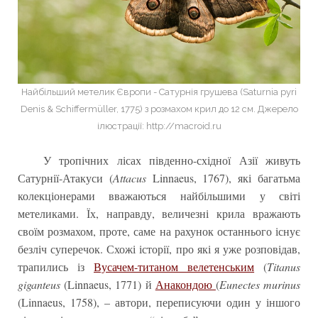
Найбільший метелик Європи - Сатурнія грушева (Saturnia pyri
Denis & Schiffermüller, 1775) з розмахом крил до 12 см. Джерело
ілюстрації: http://macroid.ru
У тропічних лісах південно-східної Азії живуть
Сатурнії-Атакуси (
Attacus
Linnaeus, 1767), які багатьма
колекціонерами вважаються найбільшими у світі
метеликами. Їх, направду, величезні крила вражають
своїм розмахом, проте, саме на рахунок останнього існує
безліч суперечок. Схожі історії, про які я уже розповідав,
трапились із
Вусачем-титаном велетенським
(
Titanus
giganteus
(Linnaeus, 1771) й
Анакондою
(
Eunectes murinus
(Linnaeus, 1758), – автори, переписуючи один у іншого