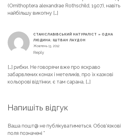
(Ornithoptera alexandrae Rothschild, 1907), навіть
найбільшу викопну […]
СТАНІСЛАВІВСЬКИЙ НАТУРАЛІСТ » ОДНА
ЛЮДИНА: ІШТВАН ЛАУДОН
Жовтень 13, 2012
Reply
[…] рибки. Не говорячи вже про яскраво
забарвлених комах і метеликів, про їх казкові
кольорові відтінки, є там сарана, […]
Напишіть відгук
Ваша пошт@ не публікуватиметься.
Обов’язкові
поля позначені
*