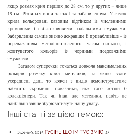
якщо розмах крил перших до 28 см, то у других – лише
19 см. Різняться вони також і за забарвленням. У самок
крила кольоровані кавовим відтінком із численними
кремовими і світло-кавовими радіальними смужками.
Забарвлення самців значно яскравіше й привабливіше – із
переважанням металічно-зеленого, часом синього, і
жовтуватого кольорів із чорними поздовжніми
смужками.
Загалом суперечки точаться довкола максимальних
розмірів розмаху крил метеликів, та якщо взяти
усереднені дані, то кожен з видів демонструватиме
набагато скромніші показники, ніж того хотіли б
колекціонери. Так чи інак, але метелики, навіть не
найбільші завше збурюватимуть нашу увагу.
Інші статті за цією темою:
ГУСІНЬ ЩО ІМІТУЄ ЗМІЮ
Грудень 9, 2015
(2)