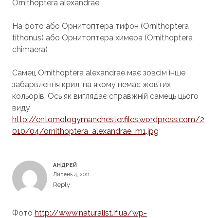
Ornithoptera alexandrae.
На фото або Орнитоптера тифон (Ornithoptera
tithonus) або Орнитоптера химера (Ornithoptera
chimaera)
Самец Ornithoptera alexandrae має зовсім інше
забарвлення крил, на якому немає жовтих
кольорів. Ось як виглядає справжній самець цього
виду
http://entomologymanchester.files.wordpress.com/2
010/04/ornithoptera_alexandrae_m1.jpg
АНДРЕЙ
Липень 4, 2011
Reply
Фото
http://www.naturalist.if.ua/wp-