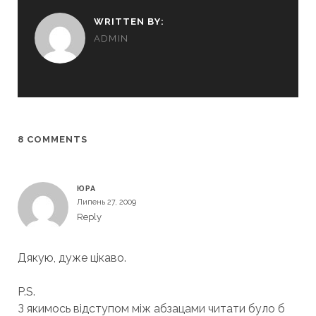
WRITTEN BY:
ADMIN
8 COMMENTS
ЮРА
Липень 27, 2009
Reply
Дякую, дуже цікаво.
P.S.
З якимось відступом між абзацами читати було б