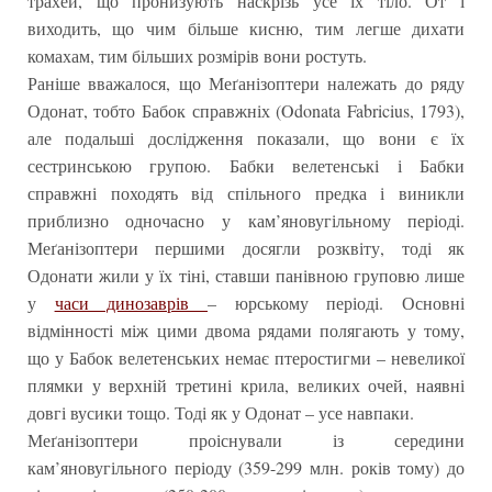
трахей, що пронизують наскрізь усе їх тіло. От і
виходить, що чим більше кисню, тим легше дихати
комахам, тим більших розмірів вони ростуть.
Раніше вважалося, що Меґанізоптери належать до ряду
Одонат, тобто Бабок справжніх (Odonata Fabricius, 1793),
але подальші дослідження показали, що вони є їх
сестринською групою. Бабки велетенські і Бабки
справжні походять від спільного предка і виникли
приблизно одночасно у кам’яновугільному періоді.
Меґанізоптери першими досягли розквіту, тоді як
Одонати жили у їх тіні, ставши панівною груповю лише
у
часи динозаврів
– юрському періоді. Основні
відмінності між цими двома рядами полягають у тому,
що у Бабок велетенських немає птеростигми – невеликої
плямки у верхній третині крила, великих очей, наявні
довгі вусики тощо. Тоді як у Одонат – усе навпаки.
Меґанізоптери проіснували із середини
кам’яновугільного періоду (359-299 млн. років тому) до