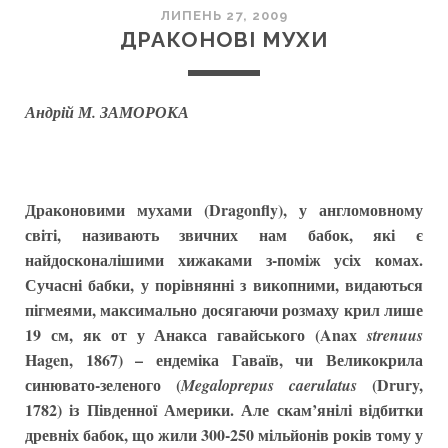
ЛИПЕНЬ 27, 2009
ДРАКОНОВІ МУХИ
Андрій М. ЗАМОРОКА
Драконовими мухами (Dragonfly), у англомовному
світі, називають звичних нам бабок, які є
найдосконалішими хижаками з-поміж усіх комах.
Сучасні бабки, у порівнянні з викопними, видаються
пігмеями, максимально досягаючи розмаху крил лише
19 см, як от у Анакса гавайського (Anax
strenuus
Hagen, 1867) – ендеміка Гаваїв, чи Великокрила
синювато-зеленого (
(Drury,
Megaloprepus caerulatus
1782) із Південної Америки. Але скам’янілі відбитки
древніх бабок, що жили 300-250 мільйонів років тому у