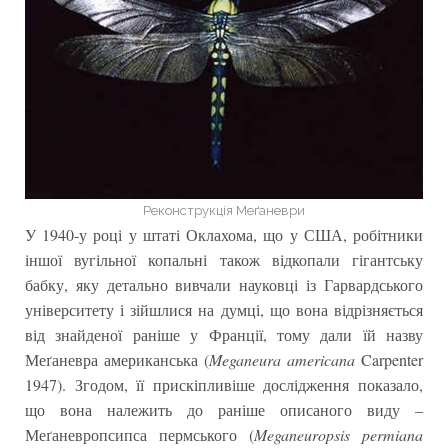
Реконструкція Меґаневри
У 1940-у році у штаті Оклахома, що у США, робітники
іншої вугільної копальні також відкопали гігантську
бабку, яку детально вивчали науковці із Гарвардського
університету і зійшлися на думці, що вона відрізняється
від знайденої раніше у Франції, тому дали їй назву
Меґаневра американська (
Meganeura americana
Carpenter
1947). Згодом, її прискіпливіше дослідження показало,
що вона належить до раніше описаного виду –
Меґаневропсипса пермського (
Meganeuropsis permiana