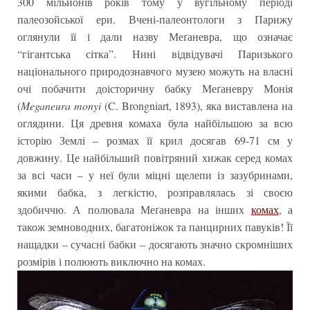
300 мільйонів років тому у вугільному періоді
палеозойської ери. Вчені-палеонтологи з Парижу
оглянули її і дали назву Меґаневра, що означає
“гігантська сітка”. Нині відвідувачі Паризького
національного природознавчого музею можуть на власні
очі побачити доісторичну бабку Меґаневру Монія
(
Meganeura monyi
(C. Brongniart, 1893), яка виставлена на
оглядини. Ця древня комаха була найбільшою за всю
історію Землі – розмах її крил досягав 69-71 см у
довжину. Це найбільший повітряний хижак серед комах
за всі часи – у неї були міцні щелепи із зазубринами,
якими бабка, з легкістю, розправлялась зі своєю
здобиччю. А полювала Меґаневра на інших
комах
, а
також земноводних, багатоніжок та панцирних павуків! Її
нащадки – сучасні бабки – досягають значно скромніших
розмірів і полюють виключно на комах.