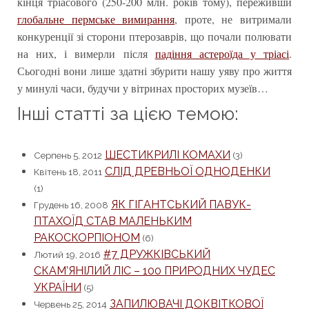
кінця тріасового (250-200 млн. років тому), переживши
глобальне пермське вимирання
, проте, не витримали
конкуренції зі сторони птерозаврів, що почали полювати
на них, і вимерли після
падіння астероїда у тріасі
.
Сьогодні вони лише здатні збурити нашу уяву про життя
у минулі часи, будучи у вітринах просторих музеїв…
Інші статті за цією темою:
ШЕСТИКРИЛІ КОМАХИ
Серпень 5, 2012
(3)
СЛІД ДРЕВНЬОЇ ОДНОДЕНКИ
Квітень 18, 2011
(1)
ЯК ГІГАНТСЬКИЙ ПАВУК-
Грудень 16, 2008
ПТАХОЇД СТАВ МАЛЕНЬКИМ
РАКОСКОРПІОНОМ
(6)
#7 ДРУЖКІВСЬКИЙ
Лютий 19, 2016
СКАМ’ЯНІЛИЙ ЛІС – 100 ПРИРОДНИХ ЧУДЕС
УКРАЇНИ
(5)
ЗАПИЛЮВАЧІ ДОКВІТКОВОЇ
Червень 25, 2014