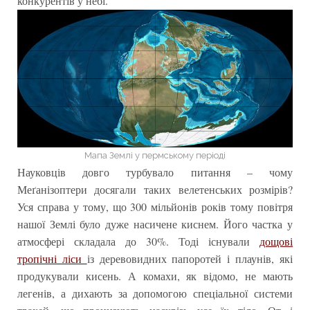
конкурентів у небі.
Мапа Землі у пермському періоді
Науковців довго турбувало питання – чому
Меґанізоптери досягали таких велетенських розмірів?
Уся справа у тому, що 300 мільйонів років тому повітря
нашої Землі було дуже насичене киснем. Його частка у
атмосфері складала до 30%. Тоді існували
дощові
тропічні ліси
із деревовидних папоротей і плаунів, які
продукували кисень. А комахи, як відомо, не мають
легенів, а дихають за допомогою спеціальної системи