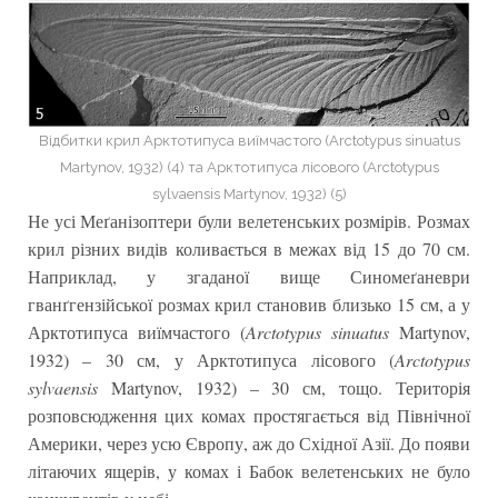
Відбитки крил Арктотипуса виїмчастого (Arctotypus sinuatus
Martynov, 1932) (4) та Арктотипуса лісового (Arctotypus
sylvaensis Martynov, 1932) (5)
Не усі Меґанізоптери були велетенських розмірів. Розмах
крил різних видів коливається в межах від 15 до 70 см.
Наприклад, у згаданої вище Синомеґаневри
гванґгензійської розмах крил становив близько 15 см, а у
Арктотипуса виїмчастого (
Arctotypus sinuatus
Martynov,
1932) – 30 см, у Арктотипуса лісового (
Arctotypus
sylvaensis
Martynov, 1932) – 30 см, тощо. Територія
розповсюдження цих комах простягається від Північної
Америки, через усю Європу, аж до Східної Азії. До появи
літаючих ящерів, у комах і Бабок велетенських не було