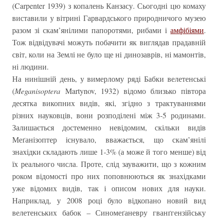
(Carpenter 1939) з копалень Канзасу. Сьогодні цю комаху
виставили у вітрині Гарвардського природничого музею
разом зі скам’янілими папоротями, рибами і
амфібіями
.
Тож відвідувачі можуть побачити як виглядав прадавній
світ, коли на Землі не було ще ні динозаврів, ні мамонтів,
ні людини.
На нинішній день, у вимерлому ряді Бабки велетенські
(
Meganisoptera
Martynov, 1932) відомо близько півтора
десятка викопних видів, які, згідно з трактуваннями
різних науковців, вони розподілені між 3-5 родинами.
Залишається достеменно невідомим, скільки видів
Меґанізоптер існувало, вважається, що скам’янілі
знахідки складають лише 1-3% (а може й того менше) від
їх реального числа. Проте, слід зауважити, що з кожним
роком відомості про них поповнюються як знахідками
уже відомих видів, так і описом нових для науки.
Наприклад, у 2008 році було відкопано новий вид
велетенських бабок – Синомеґаневру гванґгензійську