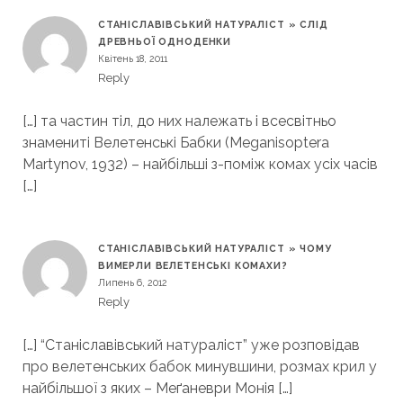
СТАНІСЛАВІВСЬКИЙ НАТУРАЛІСТ » СЛІД
ДРЕВНЬОЇ ОДНОДЕНКИ
Квітень 18, 2011
Reply
[…] та частин тіл, до них належать і всесвітньо
знамениті Велетенські Бабки (Meganisoptera
Martynov, 1932) – найбільші з-поміж комах усіх часів
[…]
СТАНІСЛАВІВСЬКИЙ НАТУРАЛІСТ » ЧОМУ
ВИМЕРЛИ ВЕЛЕТЕНСЬКІ КОМАХИ?
Липень 6, 2012
Reply
[…] “Станіславівський натураліст” уже розповідав
про велетенських бабок минувшини, розмах крил у
найбільшої з яких – Меґаневри Монія […]