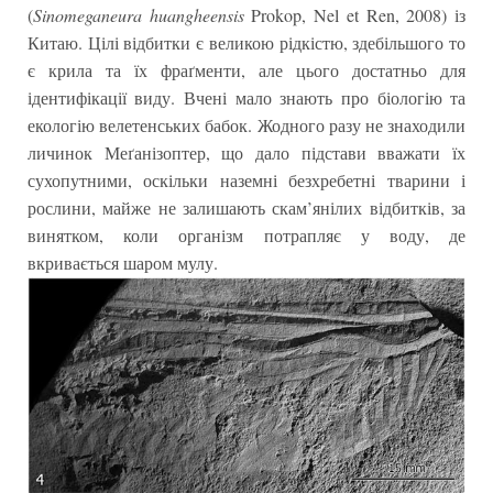
(
Sinomeganeura huangheensis
Prokop, Nel et Ren, 2008) із
Китаю. Цілі відбитки є великою рідкістю, здебільшого то
є крила та їх фраґменти, але цього достатньо для
ідентифікації виду. Вчені мало знають про біологію та
екологію велетенських бабок. Жодного разу не знаходили
личинок Меґанізоптер, що дало підстави вважати їх
сухопутними, оскільки наземні безхребетні тварини і
рослини, майже не залишають скам’янілих відбитків, за
винятком, коли організм потрапляє у воду, де
вкривається шаром мулу.