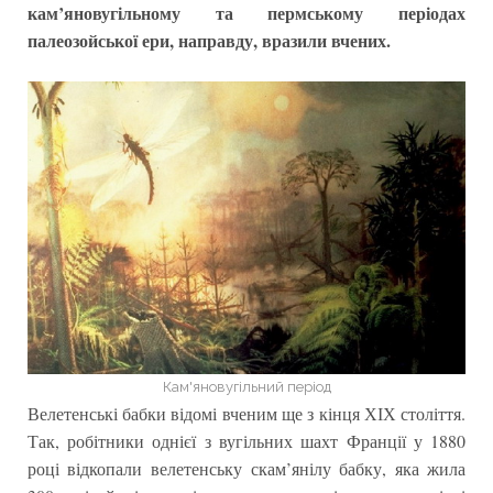
кам’яновугільному та пермському періодах
палеозойської ери, направду, вразили вчених.
Кам'яновугільний період
Велетенські бабки відомі вченим ще з кінця ХІХ століття.
Так, робітники однієї з вугільних шахт Франції у 1880
році відкопали велетенську скам’янілу бабку, яка жила