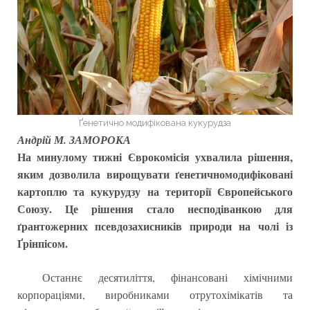
Ґенетично модифікована кукурудза
Андрій М. ЗАМОРОКА
На минулому тижні Єврокомісія ухвалила рішення,
яким дозволила вирощувати ґенетичномодифіковані
картоплю та кукурудзу на території Європейського
Союзу. Це рішення стало несподіванкою для
ґрантожерних псевдозахисників природи на чолі із
Ґрінпісом.
Останнє десятиліття, фінансовані хімічними
корпораціями, виробниками отрутохімікатів та