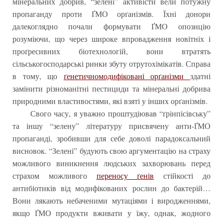
мінеральних добрив, “зелені” активісти вели потужну
пропаганду проти ҐМО орґанізмів. Їхні донори
далекоглядно почали формувати ҐМО опозицію
розуміючи, що через широке впровадження новітніх і
проґресивних біотехнологій, вони втратять
сільськогосподарські ринки збуту отрутохімікатів. Справа
в тому, що
ґенетичномодифіковані орґанізми
здатні
замінити різноманітні пестициди та мінеральні добрива
природними властивостями, які взяті у інших орґанізмів.
Свого часу, я уважно проштудіював “ґрінпісівську”
та іншу “зелену” літературу присвячену анти-ҐМО
пропаганді, зробивши для себе доволі парадоксальний
висновок. “Зелені” будують свою аргументацію на страху
можливого виникнення людських захворювань перед
страхом можливого
переносу ґенів
стійкості до
антибіотиків від модифікованих рослин до бактерій…
Вони лякають небаченими мутаціями і виродженнями,
якщо ҐМО продукти вживати у їжу, однак, жодного