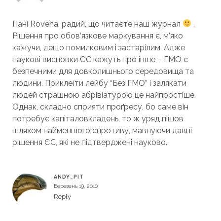
Пані Rovena, радий, що читаєте наш журнал
.
Рішення про обов’язкове маркування є, м’яко
кажучи, дещо помилковим і застарілим. Адже
наукові висновки ЄС кажуть про інше – ГМО є
безпечними для довколишнього середовища та
людини. Приклеїти лейбу “Без ГМО” і залякати
людей страшною абрівіатурою це найпростіше.
Однак, складно сприяти проґресу, бо саме він
потребує капіталовкладень, то ж уряд пішов
шляхом найменшого спротиву, мавпуючи давні
рішення ЄС, які не підтверджені науково.
ANDY_PIT
Березень 19, 2010
Reply