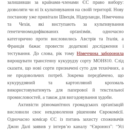
залишивши за країнами-членами ЄС право вибору:
дозволяти чи ні їх культивування на своїй території. Нову
постанову уже привітали Швеція, Нідерланди, Німеччина
та Чехія, які виступають за культивування
ґенетичномодифікованих орґанізмів, одночасно
категорично проти висловились Австрія та Італія, а
Франція бажає провести додаткові дослідження і
тестування. До слова, рік тому
Німеччина заборонила
вирощувати трансґенну кукурудзу сорту МОН810. Слід
сказати, що нові сорти призначені суто для технічних, а
не продовольчих потреб. Зокрема передбачено, що
кукурудзяний та картопляний крохмаль
використовуватимуть для паперової й текстильної
промисловостей, а також для вигодовування худоби.
Активісти різноманітних громадських орґанізацій
висловили своє невдоволення рішенням Єврокомісії.
Одночасно комісар ЄС із питань захисту споживачів
Джон Далі заявив у інтерв’ю каналу “Євронюз”: “Усі