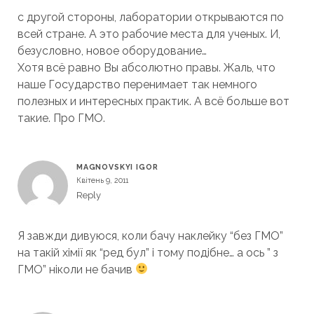
с другой стороны, лаборатории открываются по
всей стране. А это рабочие места для ученых. И,
безусловно, новое оборудование…
Хотя всё равно Вы абсолютно правы. Жаль, что
наше Государство перенимает так немного
полезных и интересных практик. А всё больше вот
такие. Про ГМО.
MAGNOVSKYI IGOR
Квітень 9, 2011
Reply
Я завжди дивуюся, коли бачу наклейку “без ГМО”
на такій хімії як “ред бул” і тому подібне… а ось ” з
ГМО” ніколи не бачив