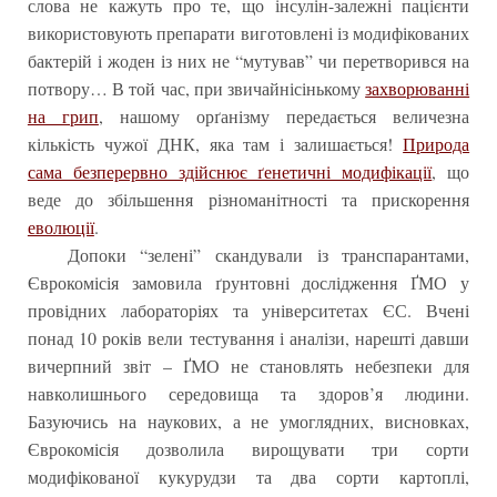
слова не кажуть про те, що інсулін-залежні пацієнти
використовують препарати виготовлені із модифікованих
бактерій і жоден із них не “мутував” чи перетворився на
потвору… В той час, при звичайнісінькому
захворюванні
на грип
, нашому орґанізму передається величезна
кількість чужої ДНК, яка там і залишається!
Природа
сама безперервно здійснює ґенетичні модифікації
, що
веде до збільшення різноманітності та прискорення
еволюції
.
Допоки “зелені” скандували із транспарантами,
Єврокомісія замовила ґрунтовні дослідження ҐМО у
провідних лабораторіях та університетах ЄС. Вчені
понад 10 років вели тестування і аналізи, нарешті давши
вичерпний звіт – ҐМО не становлять небезпеки для
навколишнього середовища та здоров’я людини.
Базуючись на наукових, а не умоглядних, висновках,
Єврокомісія дозволила вирощувати три сорти
модифікованої кукурудзи та два сорти картоплі,