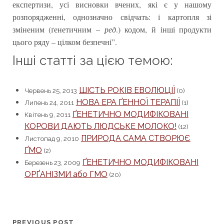
експертизи, усі висновки вчених, які є у нашому
розпорядженні, однозначно свідчать: і картопля зі
зміненим (ґенетичним –
ред
.) кодом, й інші продукти
цього ряду – цілком безпечні”.
Інші статті за цією темою:
ШІСТЬ РОКІВ ЕВОЛЮЦІЇ
Червень 25, 2013
(0)
НОВА ЕРА ҐЕННОЇ ТЕРАПІЇ
Липень 24, 2011
(1)
ҐЕНЕТИЧНО МОДИФІКОВАНІ
Квітень 9, 2011
КОРОВИ ДАЮТЬ ЛЮДСЬКЕ МОЛОКО!
(12)
ПРИРОДА САМА СТВОРЮЄ
Листопад 9, 2010
ҐМО
(2)
ҐЕНЕТИЧНО МОДИФІКОВАНІ
Березень 23, 2009
ОРҐАНІЗМИ або ГМО
(20)
PREVIOUS POST