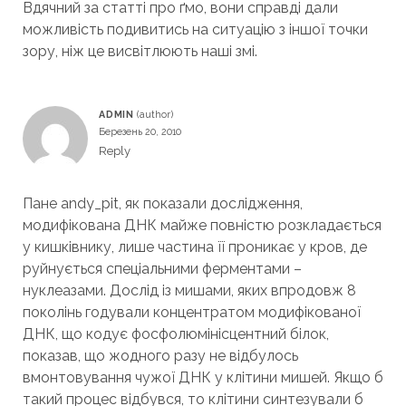
Вдячний за статті про ґмо, вони справді дали
можливість подивитись на ситуацію з іншої точки
зору, ніж це висвітлюють наші змі.
ADMIN
Березень 20, 2010
Reply
Пане andy_pit, як показали дослідження,
модифікована ДНК майже повністю розкладається
у кишківнику, лише частина її проникає у кров, де
руйнується спеціальними ферментами –
нуклеазами. Дослід із мишами, яких впродовж 8
поколінь годували концентратом модифікованої
ДНК, що кодує фосфолюмінісцентний білок,
показав, що жодного разу не відбулось
вмонтовування чужої ДНК у клітини мишей. Якщо б
такий процес відбувся, то клітини синтезували б