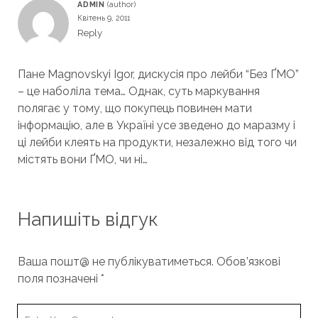
ADMIN
Квітень 9, 2011
Reply
Пане Magnovskyi Igor, дискусія про лейби “Без ҐМО”
– це наболіла тема… Однак, суть маркування
полягає у тому, що покупець повинен мати
інформацію, але в Україні усе зведено до маразму і
ці лейби клеять на продукти, незалежно від того чи
містять вони ҐМО, чи ні…
Напишіть відгук
Ваша пошт@ не публікуватиметься.
Обов’язкові
поля позначені
*
Your