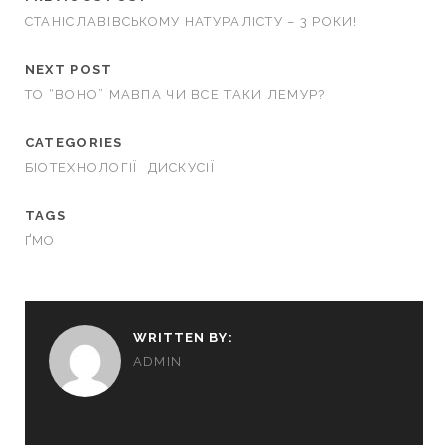
СТАНІСЛАВІВСЬКОМУ НАТУРАЛІСТУ – 3 РОКИ!
NEXT POST
ТО “ВОНО” МАВПА ЧИ ВСЕ ТАКИ ЛЕМУР?
CATEGORIES
БІОТЕХНОЛОГІЇ
ДИСКУСІЇ
TAGS
ҐМО
WRITTEN BY:
ADMIN