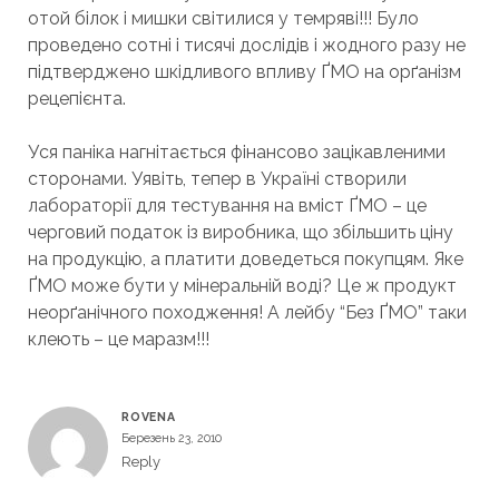
отой білок і мишки світилися у темряві!!! Було
проведено сотні і тисячі дослідів і жодного разу не
підтверджено шкідливого впливу ҐМО на орґанізм
рецепієнта.
Уся паніка нагнітається фінансово зацікавленими
сторонами. Уявіть, тепер в Україні створили
лабораторії для тестування на вміст ҐМО – це
черговий податок із виробника, що збільшить ціну
на продукцію, а платити доведеться покупцям. Яке
ҐМО може бути у мінеральній воді? Це ж продукт
неорґанічного походження! А лейбу “Без ҐМО” таки
клеють – це маразм!!!
ROVENA
Березень 23, 2010
Reply