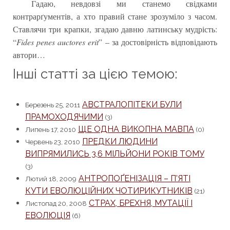
Гадаю, невдовзі ми станемо свідками
контрарґументів, а хто правий стане зрозуміло з часом.
Ставлячи три крапки, згадаю давню латинську мудрість:
“
Fides penes auctores erit
” – за достовірність відповідають
автори…
Інші статті за цією темою:
АВСТРАЛОПІТЕКИ БУЛИ
Березень 25, 2011
ПРАМОХОДЯЧИМИ
(3)
ЩЕ ОДНА ВИКОПНА МАВПА
Липень 17, 2010
(0)
ПРЕДКИ ЛЮДИНИ
Червень 23, 2010
ВИПРЯМИЛИСЬ 3,6 МІЛЬЙОНИ РОКІВ ТОМУ
(3)
АНТРОПОҐЕНІЗАЦІЯ – П’ЯТІ
Лютий 18, 2009
КУТИ ЕВОЛЮЦІЙНИХ ЧОТИРИКУТНИКІВ
(21)
СТРАХ, БРЕХНЯ, МУТАЦІЇ І
Листопад 20, 2008
ЕВОЛЮЦІЯ
(6)