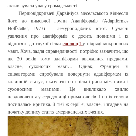
активізувала увагу громадськості.
Першовідкривачі Дарвініуса месельського віднесли
його до вимерлої групи Адапіформів (Adapiformes
Hoffstetter, 1977) – лемуроподібних істот. Сучасні
уявлення про адапіформів є досить повними і їх
відносять до глухої гілки
еволюції
у підряді мокроносих
мавп. Хоча, задля справедливості, потрібно зазначити, що
ще 20 років тому адапіформи вважалися предками,
власне, сухоносих мавп… Однак, Францен зі
співавторами спробували повернути адапіформам їх
колишній статус, вказуючи на спільні риси між ними і
сухоносими мавпами. Це викликало хвилю
невдоволення у середовищі приматологів, і на їх голови
посипалась критика. З тієї ж серії є, власне, і згадана на
початку допису стаття американських вчених.