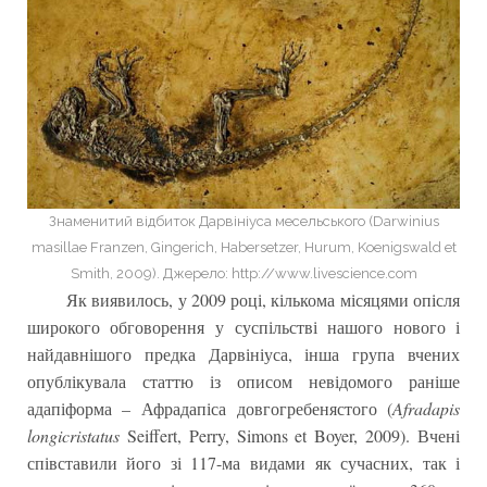
Знаменитий відбиток Дарвініуса месельського (Darwinius
masillae Franzen, Gingerich, Habersetzer, Hurum, Koenigswald et
Smith, 2009). Джерело: http://www.livescience.com
Як виявилось, у 2009 році, кількома місяцями опісля
широкого обговорення у суспільстві нашого нового і
найдавнішого предка Дарвініуса, інша група вчених
опублікувала статтю із описом невідомого раніше
адапіформа – Афрадапіса довгогребенястого (
Afradapis
longicristatus
Seiffert, Perry, Simons et Boyer, 2009). Вчені
співставили його зі 117-ма видами як сучасних, так і