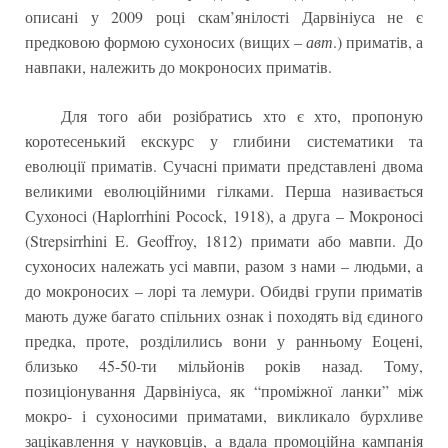
описані у 2009 році скам’янілості Дарвініуса не є
предковою формою сухоносих (вищих –
авт
.) приматів, а
навпаки, належить до мокроносих приматів.
Для того аби розібратись хто є хто, пропоную
коротесенький екскурс у глибини систематики та
еволюції приматів. Сучасні примати представлені двома
великими еволюційними гілками. Перша називається
Сухоносі (Haplorrhini Pocock, 1918), а друга – Мокроносі
(Strepsirrhini E. Geoffroy, 1812) примати або мавпи. До
сухоносих належать усі мавпи, разом з нами – людьми, а
до мокроносих – лорі та лемури. Обидві групи приматів
мають дуже багато спільних ознак і походять від єдиного
предка, проте, розділились вони у ранньому Еоцені,
близько 45-50-ти мільйонів років назад. Тому,
позиціонування Дарвініуса, як “проміжної ланки” між
мокро- і сухоносими приматами, викликало бурхливе
зацікавлення у науковців, а вдала промоційна кампанія