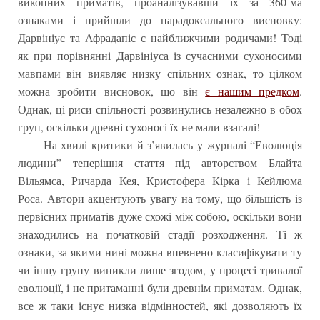
викопних приматів, проаналізувавши їх за 360-ма
ознаками і прийшли до парадоксального висновку:
Дарвініус та Афрадапіс є найближчими родичами! Тоді
як при порівнянні Дарвініуса із сучасними сухоносими
мавпами він виявляє низку спільних ознак, то цілком
можна зробити висновок, що він
є нашим предком
.
Однак, ці риси спільності розвинулись незалежно в обох
груп, оскільки древні сухоносі їх не мали взагалі!
На хвилі критики й з’явилась у журналі “Еволюція
людини” теперішня стаття під авторством Блайта
Вільямса, Ричарда Кея, Кристофера Кірка і Кейлюма
Роса. Автори акцентують увагу на тому, що більшість із
первісних приматів дуже схожі між собою, оскільки вони
знаходились на початковій стадії розходження. Ті ж
ознаки, за якими нині можна впевнено класифікувати ту
чи іншу групу виникли лише згодом, у процесі тривалої
еволюції, і не притаманні були древнім приматам. Однак,
все ж таки існує низка відмінностей, які дозволяють їх