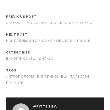
PREVIOUS POST
СТАЛОСЯ! ҐМО ДОЗВОЛЕНО ВИРОЩУВАТИ У ЄС
NEXT POST
НАЙДАВНІШИЙ ДИНОЗАВР МЕШКАВ У ТАНЗАНІЇ
CATEGORIES
ВИКОПНІ ССАВЦІ
ДИСКУСІЇ
TAGS
АНТРОПОЛОГІЯ
ВИКОПНІ ССАВЦІ
ПАЛЕОҐЕН
ПРИМАТИ
WRITTEN BY: