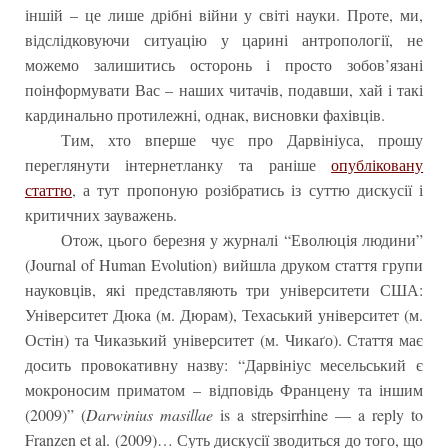
іншій – це лише дрібні війни у світі науки. Проте, ми,
відслідковуючи ситуацію у царині антропології, не
можемо залишитись осторонь і просто зобов’язані
поінформувати Вас – наших читачів, подавши, хай і такі
кардинально протилежні, однак, висновки фахівців.
Тим, хто вперше чує про Дарвініуса, прошу
переглянути інтернетланку та раніше
опубліковану
статтю
, а тут пропоную розібратись із суттю дискусії і
критичних зауважень.
Отож, цього березня у журналі “Еволюція людини”
(Journal of Human Evolution) вийшла друком стаття групи
науковців, які представляють три університети США:
Університет Дюка (м. Дюрам), Техаський університет (м.
Остін) та Чиказький університет (м. Чикаґо). Стаття має
досить провокативну назву: “Дарвініус месельський є
мокроносим приматом – відповідь Францену та іншим
(2009)” (
Darwinius masillae
is a strepsirrhine — a reply to
Franzen et al. (2009)… Суть дискусії зводиться до того, що