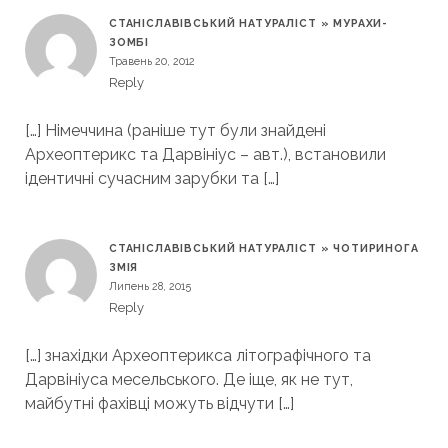
СТАНІСЛАВІВСЬКИЙ НАТУРАЛІСТ » МУРАХИ-
ЗОМБІ
Травень 20, 2012
Reply
[…] Німеччина (раніше тут були знайдені
Археоптерикс та Дарвініус – авт.), встановили
ідентичні сучасним зарубки та […]
СТАНІСЛАВІВСЬКИЙ НАТУРАЛІСТ » ЧОТИРИНОГА
ЗМІЯ
Липень 28, 2015
Reply
[…] знахідки Археоптерикса літографічного та
Дарвініуса месельського. Де іще, як не тут,
майбутні фахівці можуть відчути […]