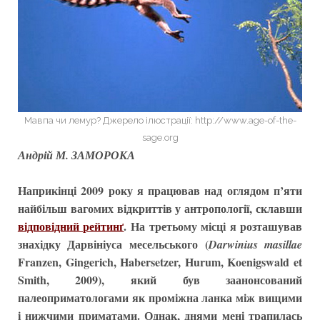
Мавпа чи лемур? Джерело ілюстрації: http://www.age-of-the-
sage.org
Андрій М. ЗАМОРОКА
Наприкінці 2009 року я працював над оглядом п’яти
найбільш вагомих відкриттів у антропології, склавши
відповідний рейтинґ
. На третьому місці я розташував
знахідку Дарвініуса месельського (
Darwinius masillae
Franzen, Gingerich, Habersetzer, Hurum, Koenigswald et
Smith, 2009), який був заанонсований
палеоприматологами як проміжна ланка між вищими
і нижчими приматами. Однак, днями мені трапилась