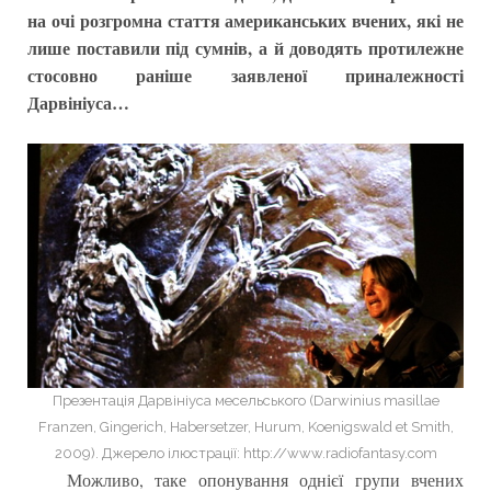
на очі розгромна стаття американських вчених, які не
лише поставили під сумнів, а й доводять протилежне
стосовно раніше заявленої приналежності
Дарвініуса…
Презентація Дарвініуса месельського (Darwinius masillae
Franzen, Gingerich, Habersetzer, Hurum, Koenigswald et Smith,
2009). Джерело ілюстрації: http://www.radiofantasy.com
Можливо, таке опонування однієї групи вчених