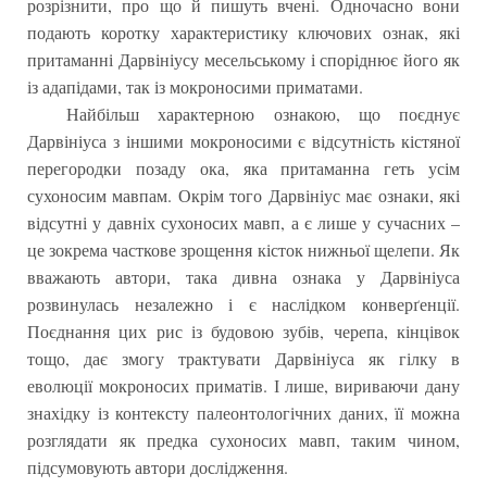
розрізнити, про що й пишуть вчені. Одночасно вони
подають коротку характеристику ключових ознак, які
притаманні Дарвініусу месельському і споріднює його як
із адапідами, так із мокроносими приматами.
Найбільш характерною ознакою, що поєднує
Дарвініуса з іншими мокроносими є відсутність кістяної
перегородки позаду ока, яка притаманна геть усім
сухоносим мавпам. Окрім того Дарвініус має ознаки, які
відсутні у давніх сухоносих мавп, а є лише у сучасних –
це зокрема часткове зрощення кісток нижньої щелепи. Як
вважають автори, така дивна ознака у Дарвініуса
розвинулась незалежно і є наслідком конверґенції.
Поєднання цих рис із будовою зубів, черепа, кінцівок
тощо, дає змогу трактувати Дарвініуса як гілку в
еволюції мокроносих приматів. І лише, вириваючи дану
знахідку із контексту палеонтологічних даних, її можна
розглядати як предка сухоносих мавп, таким чином,
підсумовують автори дослідження.