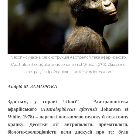
"Люсі" - сучасна реконструкція Австралопітека афарійського
(Australopithecus afarensis Johanson et White, 1978). Джерело
ілюстрації: http://captainstlucifer.wordpress.com
Андрій М. ЗАМОРОКА
Здається, у справі “Люсі” – Австралопітека
афарійського (
Johanson et
Australopithecus afarensis
White, 1978) – нарешті поставлено велику й остаточну
крапку. Десятки літ антропологи, приматологи,
біологи-еволюціоністи вели дискусії про те: були