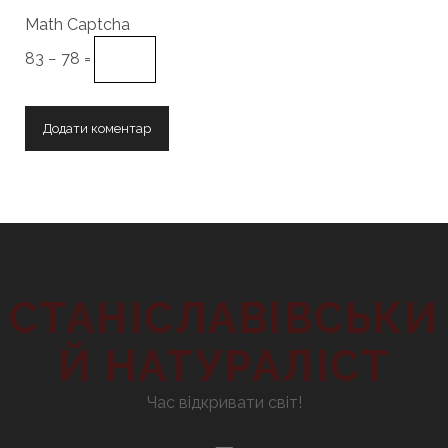
Math Captcha
83 − 78 =
СТАНІСЛАВІВСЬКИ
Й НАТУРАЛІСТ
Час відкривати світ!