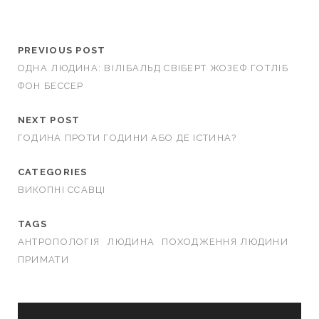
PREVIOUS POST
ОДНА ЛЮДИНА: ВІЛІБАЛЬД СВІБЕРТ ЖОЗЕФ ГОТЛІБ
ФОН БЕССЕР
NEXT POST
ГОДИНА ПРОТИ ГОДИНИ АБО ДЕ ІСТИНА?
CATEGORIES
ВИКОПНІ ССАВЦІ
TAGS
АНТРОПОЛОГІЯ
ЛЮДИНА
ПОХОДЖЕННЯ ЛЮДИНИ
ПРИМАТИ