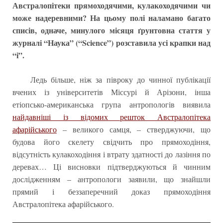
Австралопітеки прямоходячими, кулакоходячими чи
може надеревними? На цьому полі наламано багато
списів, одначе, минулого місяця ґрунтовна стаття у
журналі “Наука” (“Science”) розставила усі крапки над
“і”.
Ледь більше, ніж за півроку до чинної публікації
вчених із університетів Міссурі й Арізони, інша
етіопсько-американська група антропологів виявила
найдавніші із відомих решток Австралопітека
афарійського
– великого самця, – стверджуючи, що
будова його скелету свідчить про прямоходіння,
відсутність кулакоходіння і втрату здатності до лазіння по
деревах… Ці висновки підтверджуються й чинним
дослідженням – антропологи заявили, що знайшли
прямий і беззаперечний доказ прямоходіння
Австралопітека афарійського.