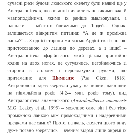
сучасні риси будови людського скелету були наявні ще у
Австралопітеків, що останні виявились не такими вже й
мавпоподібними, якими їх раніше змальовували, а
навпаки – набагато ближчими до Людей… Однак,
залишається відкритим питання: “А де ж проміжна
ланка?”… З однієї сторони ми маємо Ардіпітека із ногою
пристосованою до лазіння по деревах, а з іншої –
Австралопітека афарійського, який цілком пристойно
ходив на двох ногах, не сутулячись, негойдаючись зі
сторони в сторону і нерозмахуючи руками, що
притаманно для
Шимпанзе
(
Pan
Oken, 1816).
Антропологи зараз звернули увагу на інший, давніший
на півмільйона років (4,2-4 млн. років тому), вид
Австралопітека анаменського (
Australopithecus anamensis
M.G. Leakey et al., 1995) – можливо саме він і був тією
проміжною ланкою між прямоходячими і надеревними
предками нас самих? Проте, на жаль, скелети цього виду
дуже погано збереглись – вченим відомі лише окремі їх