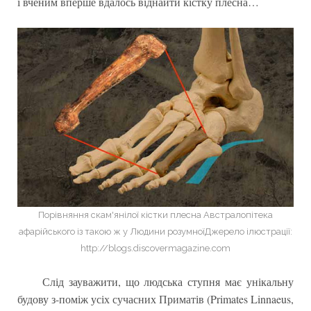
і вченим вперше вдалось віднайти кістку плесна…
Порівняння скам'янілої кістки плесна Австралопітека
афарійського із такою ж у Людини розумноїДжерело ілюстрації:
http://blogs.discovermagazine.com
Слід зауважити, що людська ступня має унікальну
будову з-поміж усіх сучасних Приматів (Primates Linnaeus,