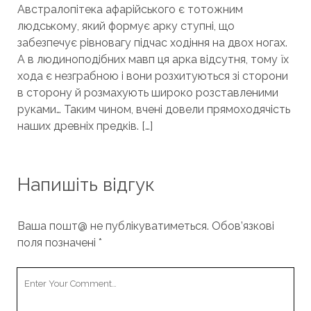
Австралопітека афарійського є тотожним
людському, який формує арку ступні, що
забезпечує рівновагу підчас ходіння на двох ногах.
А в людиноподібних мавп ця арка відсутня, тому їх
хода є незграбною і вони розхитуються зі сторони
в сторону й розмахують широко розставленими
руками… Таким чином, вчені довели прямоходячість
наших древніх предків. […]
Напишіть відгук
Ваша пошт@ не публікуватиметься.
Обов’язкові
поля позначені
*
Your
Comment