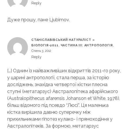
Reply
Дуже прошу, пане Ljubimov.
СТАНІСЛАВІВСЬКИЙ НАТУРАЛІСТ »
БІОЛОГІЯ-2011. ЧАСТИНА ІІІ: АНТРОПОЛОГІЯ.
Січень 3, 2012
Reply
[…] Одним із найважливіших відкриттів 2011-го року,
у царині антропології, стала перша, за історію
досліджень, знахідка четвертої кістки плесна
ступні (метатарзус) Австралопітека афарійського
(Australopithecus afarensis Johanson et White, 1978),
більш відомого під псевдо “Люсі”. Ця маленька
кістка вирішила давню суперечку між
прихильниками гіпотез кулако- і прямоходіння у
Австралопітеків. За формою, метатарзус