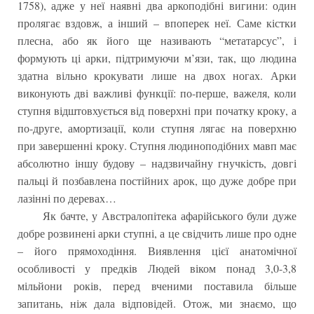
1758), адже у неї наявні два аркоподібні вигини: один
пролягає вздовж, а інший – впоперек неї. Саме кістки
плесна, або як його ще називають “метатарсус”, і
формують ці арки, підтримуючи м’язи, так, що людина
здатна вільно крокувати лише на двох ногах. Арки
виконують дві важливі функції: по-перше, важеля, коли
ступня відштовхується від поверхні при початку кроку, а
по-друге, амортизації, коли ступня лягає на поверхню
при завершенні кроку. Ступня людиноподібних мавп має
абсолютно іншу будову – надзвичайну гнучкість, довгі
пальці й позбавлена постійних арок, що дуже добре при
лазінні по деревах…
Як бачте, у Австралопітека афарійського були дуже
добре розвинені арки ступні, а це свідчить лише про одне
– його прямоходіння. Виявлення цієї анатомічної
особливості у предків Людей віком понад 3,0-3,8
мільйони років, перед вченими поставила більше
запитань, ніж дала відповідей. Отож, ми знаємо, що