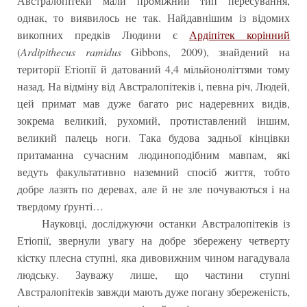
Австралопітеки мали проміжний тип пересування,
однак, то виявилось не так. Найдавнішим із відомих
викопних предків Людини є
Ардіпітек корінний
(
Ardipithecus ramidus
Gibbons, 2009), знайдений на
території Етіопії й датований 4,4 мільйоноліттями тому
назад. На відміну від Австралопітеків і, певна річ, Людей,
цей примат мав дуже багато рис надеревних видів,
зокрема великий, рухомий, протиставлений іншим,
великий палець ноги. Така будова задньої кінцівки
притаманна сучасним людиноподібним мавпам, які
ведуть факультативно наземний спосіб життя, тобто
добре лазять по деревах, але й не зле почуваються і на
твердому ґрунті…
Науковці, досліджуючи останки Австралопітеків із
Етіопії, звернули увагу на добре збережену четверту
кістку плесна ступні, яка дивовижним чином нагадувала
людську. Зауважу лише, що частини ступні
Австралопітеків завжди мають дуже погану збереженість,