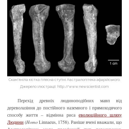
Скам'яніла кістка плесна ступні Австралопітека афарійського.
Джерело ілюстрації: http://www.newscientist.com
Перехід древніх людиноподібних мавп від
дереволазіння до постійного наземного і прямоходячого
способу життя – відмінна риса
еволюційного шляху
Людини
(
Homo
Linnaeus, 1758). Раніше вчені вважали, що