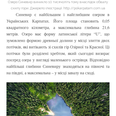
Озеро Синевир виникло 10 тисячоліть тому внаслідок обвалу
схилу гори. Джерело ілюстрації: http://pokarpatam.com.ua
Синевир є найбільшим і найглибшим озером в
Українських Карпатах. Його площа становить 0,05
квадратного кілометра, а максимальна глибина 21,6
метрів. Озеро має форму латинської літери “U”, що
зумовлено формою древньої долини у місці злиття двох
потічків, які витікають зі схилів гір Озірної та Красної. Ці
потічки були розділені хребтом, який сьогодні визирає
посеред озера у вигляді маленького острівця. Відповідно
найбільші глибини Синевиру знаходяться на півночі та
на півдні, а максимальна – у місці завалу на сході.