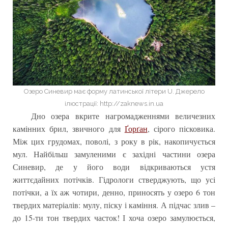
Озеро Синевир має форму латинської літери U. Джерело
ілюстрації: http://zaknews.in.ua
Дно озера вкрите нагромадженнями величезних
камінних брил, звичного для
Ґорґан
, сірого пісковика.
Між цих грудомах, поволі, з року в рік, накопичується
мул. Найбільш замуленими є західні частини озера
Синевир, де у його води відкриваються устя
життєдайних потічків. Гідрологи стверджують, що усі
потічки, а їх аж чотири, денно, приносять у озеро 6 тон
твердих матеріалів: мулу, піску і каміння. А підчас злив –
до 15-ти тон твердих часток! І хоча озеро замулюється,