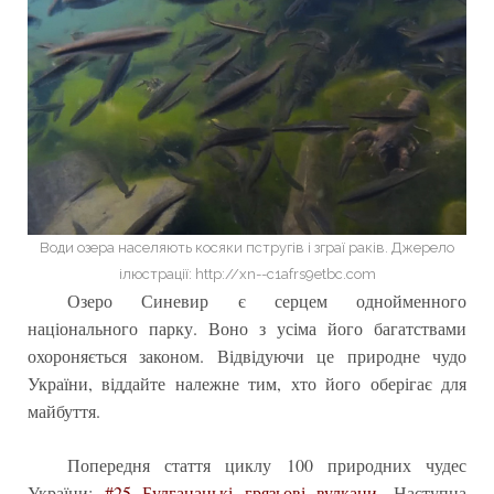
Води озера населяють косяки пстругів і зграї раків. Джерело
ілюстрації: http://xn--c1afrs9etbc.com
Озеро Синевир є серцем однойменного
національного парку. Воно з усіма його багатствами
охороняється законом. Відвідуючи це природне чудо
України, віддайте належне тим, хто його оберігає для
майбуття.
Попередня стаття циклу 100 природних чудес
України:
#25 Булганацькі грязьові вулкани
. Наступна