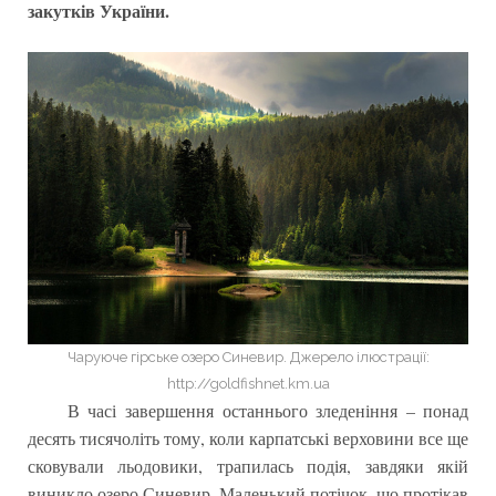
закутків України.
Чаруюче гірське озеро Синевир. Джерело ілюстрації:
http://goldfishnet.km.ua
В часі завершення останнього зледеніння – понад
десять тисячоліть тому, коли карпатські верховини все ще
сковували льодовики, трапилась подія, завдяки якій
виникло озеро Синевир. Маленький потічок, що протікав