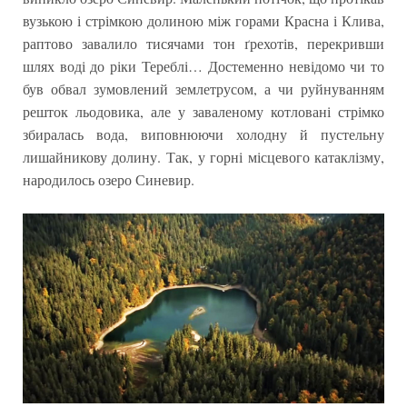
вузькою і стрімкою долиною між горами Красна і Клива,
раптово завалило тисячами тон ґрехотів, перекривши
шлях воді до ріки Тереблі… Достеменно невідомо чи то
був обвал зумовлений землетрусом, а чи руйнуванням
решток льодовика, але у заваленому котловані стрімко
збиралась вода, виповнюючи холодну й пустельну
лишайникову долину. Так, у горні місцевого катаклізму,
народилось озеро Синевир.