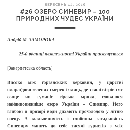
ВЕРЕСЕНЬ 12, 2016
#26 ОЗЕРО СИНЕВИР – 100
ПРИРОДНИХ ЧУДЕС УКРАЇНИ
Андрій М. ЗАМОРОКА
25-й річниці незалежності України присвячується
[Закарпатська область]
Високо між ґорґанських верховин, у царстві
смараґдово-зелених смерек і ялиць, де з волі вітрів сяє
сонце чи туманіє гірська мряка, сховалося
найдивовижніше озеро України – Синевир. Його
глибокі й прозорі води дихають прохолодою у літню
спеку. А мальовничість і глибинна загадковість
Синевиру манить до себе тисячі туристів з усіх