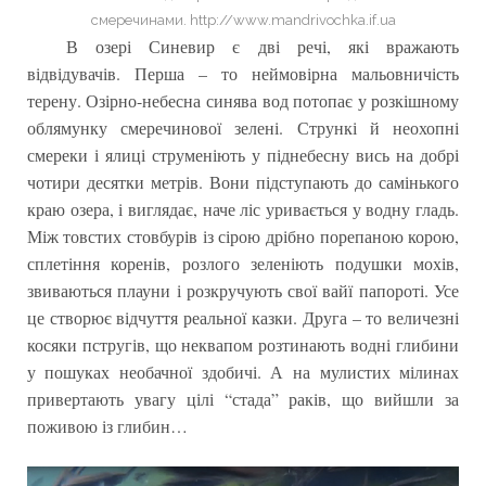
смеречинами. http://www.mandrivochka.if.ua
В озері Синевир є дві речі, які вражають
відвідувачів. Перша – то неймовірна мальовничість
терену. Озірно-небесна синява вод потопає у розкішному
облямунку смеречинової зелені. Стрункі й неохопні
смереки і ялиці струменіють у піднебесну вись на добрі
чотири десятки метрів. Вони підступають до самінького
краю озера, і виглядає, наче ліс уривається у водну гладь.
Між товстих стовбурів із сірою дрібно порепаною корою,
сплетіння коренів, розлого зеленіють подушки мохів,
звиваються плауни і розкручують свої вайї папороті. Усе
це створює відчуття реальної казки. Друга – то величезні
косяки пстругів, що неквапом розтинають водні глибини
у пошуках необачної здобичі. А на мулистих мілинах
привертають увагу цілі “стада” раків, що вийшли за
поживою із глибин…