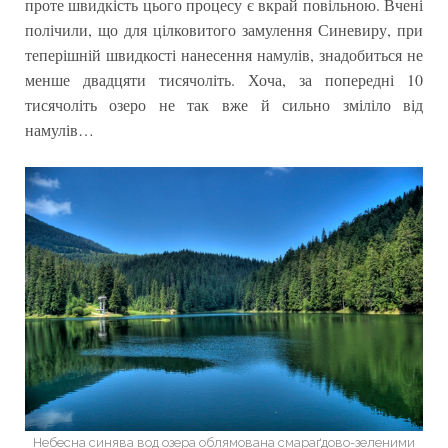
проте швидкість цього процесу є вкрай повільною. Вчені
полічили, що для цілковитого замулення Синевиру, при
теперішній швидкості нанесення намулів, знадобиться не
менше двадцяти тисячоліть. Хоча, за попередні 10
тисячоліть озеро не так вже й сильно зміліло від
намулів…
Небесна синява вод озера облямована смараґдово-зеленими