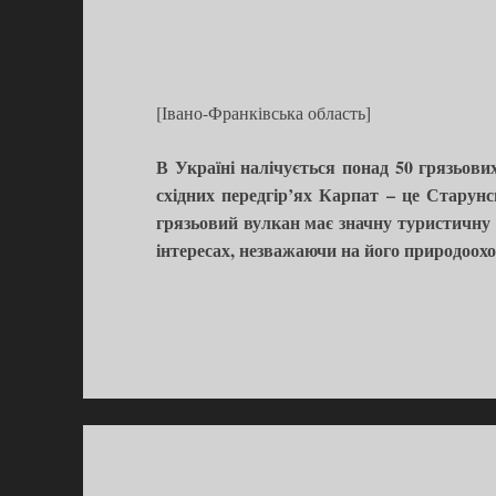
[Івано-Франківська область]
В Україні налічується понад 50 грязьови
східних передгір’ях Карпат – це Старунс
грязьовий вулкан має значну туристичну а
інтересах, незважаючи на його природоохо