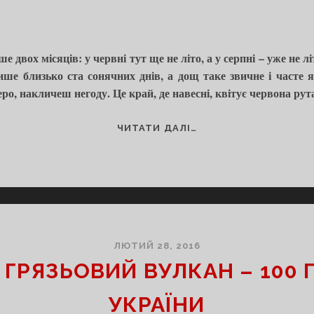
ше двох місяців: у червні тут ще не літо, а у серпні – уже не лі
лише близько ста сонячних днів, а дощ таке звичне і часте 
ро, накличеш негоду. Це край, де навесні, квітує червона рута 
#13
ЧИТАТИ ДАЛІ…
ГОРА
ГОВЕРЛА
–
100
ПРИРОДНИХ
ЧУДЕС
УКРАЇНИ
ЛЮТИЙ 28, 2016
 ГРЯЗЬОВИЙ ВУЛКАН – 100
УКРАЇНИ