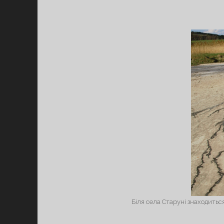
Біля села Старуні знаходитьс