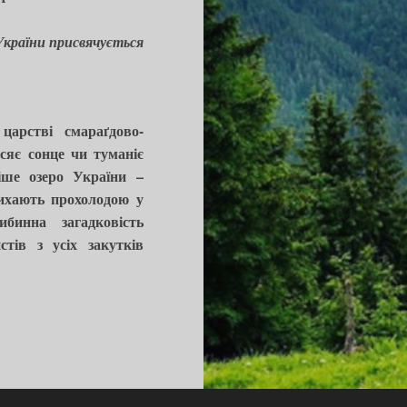
України присвячується
царстві смараґдово-
 сяє сонце чи туманіє
іше озеро України –
дихають прохолодою у
бинна загадковість
тів з усіх закутків
26
ЗЕРО
ИНЕВИР
0