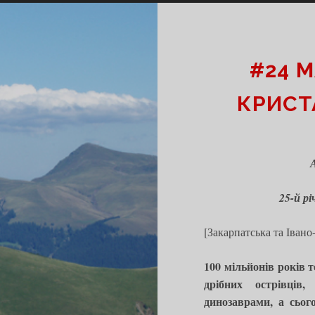
РИРОДНИХ
УДЕС
РАЇНИ
#24 
КРИСТ
25-й р
[Закарпатська та Івано
100 мільйонів років 
дрібних острівців
динозаврами, а сьог