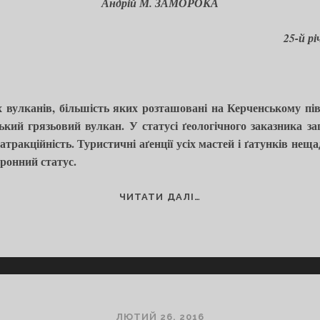
Андрій М. ЗАМОРОКА
25-й р
х вулканів, більшість яких розташовані на Керченському піво
ький грязьовий вулкан. У статусі ґеологічного заказника 
тракційність. Туристичні аґенції усіх мастей і ґатунків нещ
ронний статус.
#10
ЧИТАТИ ДАЛІ…
СТАРУНСЬКИЙ
ГРЯЗЬОВИЙ
ВУЛКАН
–
100
ПРИРОДНИХ
ЧУДЕС
ЛЮТИЙ 26, 2016