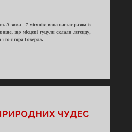
то. А зима – 7 місяців; вона настає разом із
явище, що місцеві гуцули склали легенду,
і то є гора Говерла.
 ПРИРОДНИХ ЧУДЕС