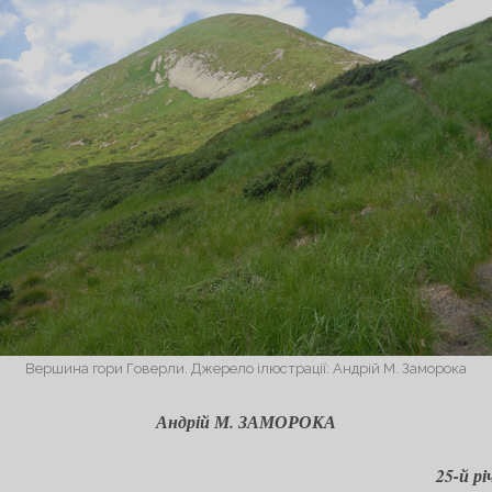
Вершина гори Говерли. Джерело ілюстрації: Андрій М. Заморока
Андрій М. ЗАМОРОКА
25-й р