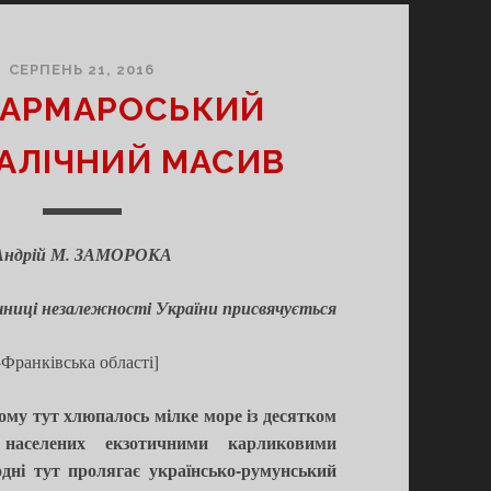
СЕРПЕНЬ 21, 2016
МАРМАРОСЬКИЙ
АЛІЧНИЙ МАСИВ
Андрій М. ЗАМОРОКА
ічниці незалежності України присвячується
-Франківська області]
тому тут хлюпалось мілке море із десятком
, населених екзотичними карликовими
одні тут пролягає українсько-румунський