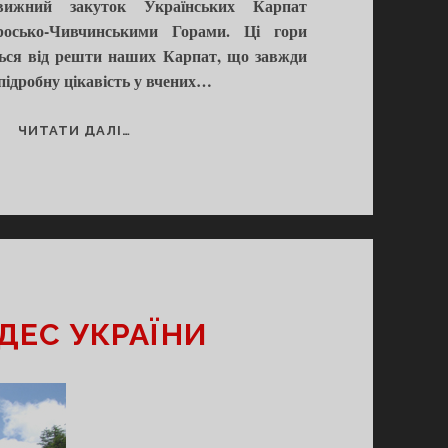
вижний закуток Українських Карпат
росько-Чивчинськими Горами. Ці гори
ться від решти наших Карпат, що завжди
підробну цікавість у вчених…
#24
ЧИТАТИ ДАЛІ…
МАРМАРОСЬКИЙ
КРИСТАЛІЧНИЙ
МАСИВ
УДЕС УКРАЇНИ