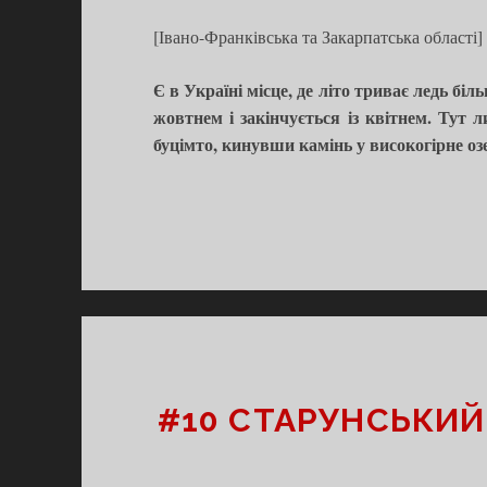
[Івано-Франківська та Закарпатська області]
Є в Україні місце, де літо триває ледь біль
жовтнем і закінчується із квітнем. Тут 
буцімто, кинувши камінь у високогірне озе
#10 СТАРУНСЬКИЙ