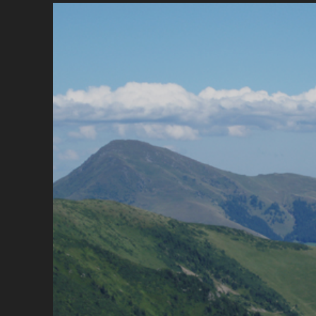
П
Ч
УК