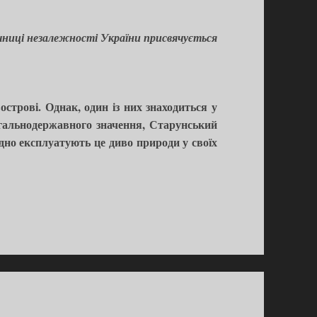
ічниці незалежності України присвячується
строві. Однак, один із них знаходиться у
загальнодержавного значення, Старунський
адно експлуатують це диво природи у своїх