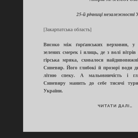
25-й річниці незалежності 
[Закарпатська область]
Високо між ґорґанських верховин, у 
зелених смерек і ялиць, де з волі вітрів
гірська мряка, сховалося найдивовижн
Синевир. Його глибокі й прозорі води 
літню спеку. А мальовничість і гли
Синевиру манить до себе тисячі турис
України.
#
ЧИТАТИ ДАЛІ…
О
С
–
10