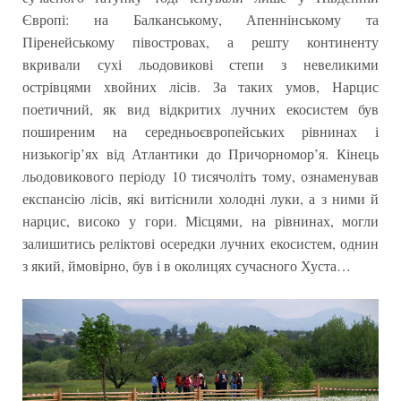
Європі: на Балканському, Апеннінському та
Піренейському півостровах, а решту континенту
вкривали сухі льодовикові степи з невеликими
острівцями хвойних лісів. За таких умов, Нарцис
поетичний, як вид відкритих лучних екосистем був
поширеним на середньоєвропейських рівнинах і
низькогір’ях від Атлантики до Причорномор’я. Кінець
льодовикового періоду 10 тисячоліть тому, ознаменував
експансію лісів, які витіснили холодні луки, а з ними й
нарцис, високо у гори. Місцями, на рівнинах, могли
залишитись реліктові осередки лучних екосистем, однин
з який, ймовірно, був і в околицях сучасного Хуста…