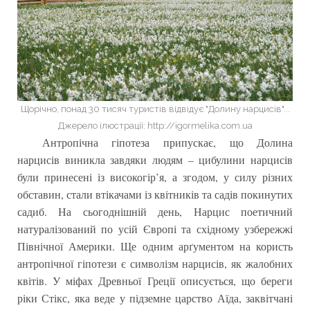
Щорічно, понад 30 тисяч туристів відвідує "Долину нарцисів"...
Джерело ілюстрації: http://igormelika.com.ua
Антропічна гіпотеза припускає, що Долина
нарцисів виникла завдяки людям – цибулини нарцисів
були принесені із високогір’я, а згодом, у силу різних
обставин, стали втікачами із квітників та садів покинутих
садиб. На сьогоднішній день, Нарцис поетичний
натуралізований по усій Європі та східному узбережжі
Північної Америки. Ще одним арґументом на користь
антропічної гіпотези є символізм нарцисів, як жалобних
квітів. У міфах Древньої Греції описується, що береги
ріки Стікс, яка веде у підземне царство Аїда, заквітчані