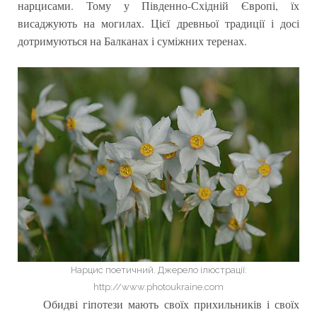
нарцисами. Тому у Південно-Східній Європі, їх
висаджують на могилах. Цієї древньої традиції і досі
дотримуються на Балканах і суміжних теренах.
Нарцис поетичний. Джерело ілюстрації:
http://www.photoukraine.com
Обидві гіпотези мають своїх прихильників і своїх