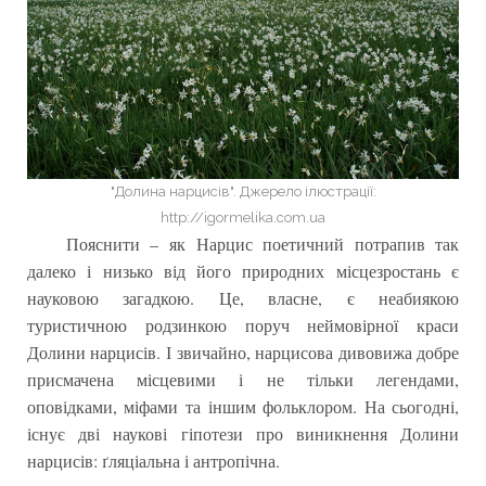
"Долина нарцисів". Джерело ілюстрації:
http://igormelika.com.ua
Пояснити – як Нарцис поетичний потрапив так
далеко і низько від його природних місцезростань є
науковою загадкою. Це, власне, є неабиякою
туристичною родзинкою поруч неймовірної краси
Долини нарцисів. І звичайно, нарцисова дивовижа добре
присмачена місцевими і не тільки легендами,
оповідками, міфами та іншим фольклором. На сьогодні,
існує дві наукові гіпотези про виникнення Долини
нарцисів: ґляціальна і антропічна.