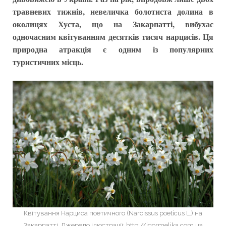
травневих тижнів, невеличка болотиста долина в
околицях Хуста, що на Закарпатті, вибухає
одночасним квітуванням десятків тисяч нарцисів. Ця
природна атракція є одним із популярних
туристичних місць.
Квітування Нарциса поетичного (Narcissus poeticus L.) на
Закарпатті. Джерело ілюстрації: http://igormelika.com.ua