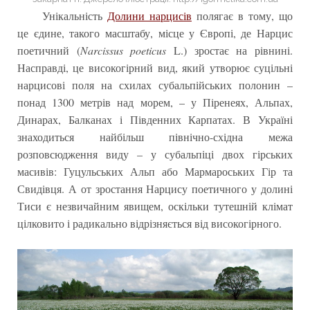
Унікальність
Долини нарцисів
полягає в тому, що
це єдине, такого масштабу, місце у Європі, де Нарцис
поетичний (
Narcissus poeticus
L.) зростає на рівнині.
Насправді, це високогірний вид, який утворює суцільні
нарцисові поля на схилах субальпійських полонин –
понад 1300 метрів над морем, – у Піренеях, Альпах,
Динарах, Балканах і Південних Карпатах. В Україні
знаходиться найбільш північно-східна межа
розповсюдження виду – у субальпіці двох гірських
масивів: Гуцульських Альп або Мармароських Гір та
Свидівця. А от зростання Нарцису поетичного у долині
Тиси є незвичайним явищем, оскільки тутешній клімат
цілковито і радикально відрізняється від високогірного.