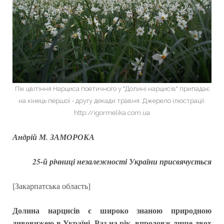
Пік цвітіння Нарциса поетичного у "Долині нарцисів" припадає
на кінець першої - другу декади травня. Джерело ілюстрації:
http://igormelika.com.ua
Андрій М. ЗАМОРОКА
25-й річниці незалежності України присвячується
[Закарпатська область]
Долина нарцисів є широко знаною природною
дивовижею в Україні. Раз на рік, впродовж лише двох