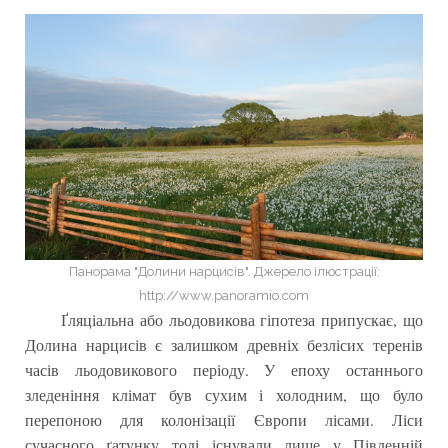
Панорама "Долини нарцисів". Джерело ілюстрації:
http://www.panoramio.com
Ґляціальна або льодовикова гіпотеза припускає, що
Долина нарцисів є залишком древніх безлісих теренів
часів льодовикового періоду. У епоху останнього
зледеніння клімат був сухим і холодним, що було
перепоною для колонізації Європи лісами. Ліси
сучасного ґатунку тоді існували лише у Південній