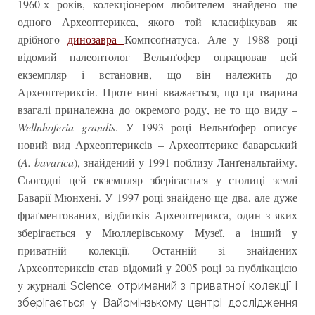
1960-х років, колекціонером любителем знайдено ще
одного Археоптерикса, якого той класифікував як
дрібного
динозавра
Компсоґнатуса. Але у 1988 році
відомий палеонтолог Вельнґофер опрацював цей
екземпляр і встановив, що він належить до
Археоптериксів. Проте нині вважається, що ця тварина
взагалі приналежна до окремого роду, не то що виду –
Wellnhoferia grandis
. У 1993 році Вельнґофер описує
новий вид Археоптериксів – Археоптерикс баварський
(
A. bavarica
), знайдений у 1991 поблизу Ланґенальтайму.
Сьогодні цей екземпляр зберігається у столиці землі
Баварії Мюнхені. У 1997 році знайдено ще два, але дуже
фраґментованих, відбитків Археоптерикса, один з яких
зберігається у Мюллерівському Музеї, а інший у
приватній колекції. Останній зі знайдених
Археоптериксів став відомий у 2005 році за публікацією
у журналі
Science, отриманий з приватної колекції і
зберігається у Вайомінзькому центрі дослідження