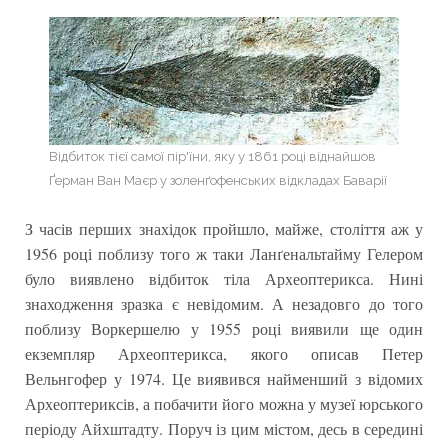
Відбиток тієї самої пір'їни, яку у 1861 році віднайшов
Ґерман Ван Маєр у золенґофенських відкладах Баварії
З часів перших знахідок пройшло, майже, століття аж у
1956 році поблизу того ж таки Ланґенальтайму Гелером
було виявлено відбиток тіла Археоптерикса. Нині
знаходження зразка є невідомим. А незадовго до того
поблизу Воркершелю у 1955 році виявили ще один
екземпляр Археоптерикса, якого описав Петер
Вельнгофер у 1974. Це виявився найменший з відомих
Археоптериксів, а побачити його можна у музеї юрського
періоду Айхштадту. Поруч із цим містом, десь в середині