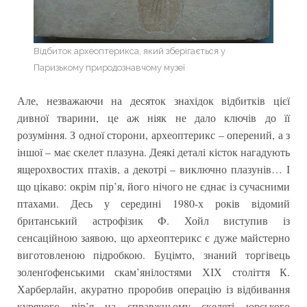
Відбиток археоптерикса, який зберігається у
Паризькому природознавчому музеї
Але, незважаючи на десяток знахідок відбитків цієї
дивної тварини, це аж ніяк не дало ключів до її
розуміння. З одної сторони, археоптерикс – оперений, а з
іншої – має скелет плазуна. Деякі деталі кісток нагадують
ящерохвостих птахів, а декотрі – виключно плазунів… І
що цікаво: окрім пір’я, його нічого не єднає із сучасними
птахами. Десь у середині 1980-х років відомий
британський астрофізик Ф. Хойл виступив із
сенсаційною заявою, що археоптерикс є дуже майстерно
виготовленою підробкою. Буцімто, знаний торгівець
золенґофенськими скам’янілостями ХІХ століття К.
Харберлайн, акуратно проробив операцію із відбивання
курячого пір’я на справжньому скелеті юрського