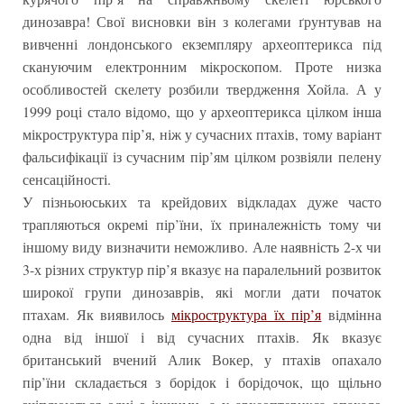
динозавра! Свої висновки він з колегами ґрунтував на
вивченні лондонського екземпляру археоптерикса під
скануючим електронним мікроскопом. Проте низка
особливостей скелету розбили твердження Хойла. А у
1999 році стало відомо, що у археоптерикса цілком інша
мікроструктура пір’я, ніж у сучасних птахів, тому варіант
фальсифікації із сучасним пір’ям цілком розвіяли пелену
сенсаційності.
У пізньоюських та крейдових відкладах дуже часто
трапляються окремі пір’їни, їх приналежність тому чи
іншому виду визначити неможливо. Але наявність 2-х чи
3-х різних структур пір’я вказує на паралельний розвиток
широкої групи динозаврів, які могли дати початок
птахам. Як виявилось
мікроструктура їх пір’я
відмінна
одна від іншої і від сучасних птахів. Як вказує
британський вчений Алик Вокер, у птахів опахало
пір’їни складається з борідок і борідочок, що щільно