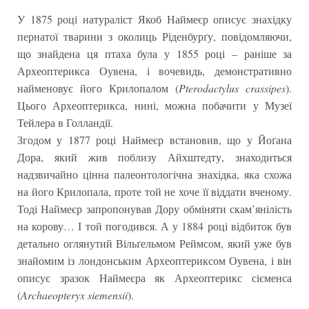
У 1875 році натураліст Якоб Наймеєр описує знахідку
пернатої тварини з околиць Ріденбурґу, повідомляючи,
що знайдена ця птаха була у 1855 році – раніше за
Археоптерикса Оувена, і вочевидь, демонстративно
найменовує його Крилопалом (
Pterodactylus crassipes
).
Цього Археоптерикса, нині, можна побачити у Музеї
Тейлера в Голландії.
Згодом у 1877 році Наймеєр встановив, що у Йоґана
Дора, який жив поблизу Айхштедту, знаходиться
надзвичайно цінна палеонтологічна знахідка, яка схожа
на його Крилопала, проте той не хоче її віддати вченому.
Тоді Наймеєр запропонував Дору обміняти скам’янілість
на корову… І той погодився. А у 1884 році відбиток був
детально оглянутий Вільґельмом Реймсом, який уже був
знайомим із лондонським Археоптериксом Оувена, і він
описує зразок Наймеєра як Археоптерикс сієменса
(
Archaeopteryx siemensii
).