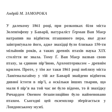
Андрій М. ЗАМОРОКА
У далекому 1861 році, при розкопках біля міста
Золенґофену у Баварії, натураліст Ґерман Ван Маєр
натрапив на відбиток пташиного пера, яке дуже
заінтриґувало його, адже знахідці було близько 150-ти
мільйонів років, а таких древніх птахів наука ХІХ
століття не знала. Тому Ґ. Ван Маєр назвав свою
птаху, за єдиною пір’їною, Археоптериксом – древнім
крилом. Проте, у тім же таки 1861 році поблизу міста
Ланґенальтайму у тій же Баварії знайдено відбиток
дивної істоти в пір’ї, а оскільки інших тварин, що
мали б пір’я на той час не було відомо, то й знахідку
Ричардом Овеном безапеляційно було найменовано
птахом. Сьогодні цей екземпляр зберігається у
Лондонському музеї.