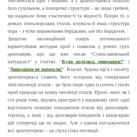
зчіплюються одні з іншими, а у археоптерикса опахало
було суцільним, а поперечні структури – це лише гребені,
що надавали йому еластичності та міцності. Попри те, у
деяких пізньоюрських птахів, існувала й інша структура
пера – з чітко вираженими борідками, але без борідочок.
Зрештою еволюційний пошук оптимального
варіантуйшов методом проб і помилок у різних груп
динозаврів, про що вже писав “Станіславівський
Куди поділись динозаври?
натураліст” у статтях: “
” і
Динозаври не вимерли!
“
“. Власне, будова пір’я і скелету
археоптерикса ставить його осторонь від генеральної
лінії еволюції птахів – це була лише одна із сотень і тисяч
проб природи на шляху еволюції птахів. Проте, нині, як і
сто років тому, бурлять пристрасті у науковому світі: одні
відстоюють позицію походження птахів від динозаврів-
теропод, а інші – від архозаврів-текодонтів і кінця-краю
цій суперечці ще не видно. Але з одним погоджуються
всі: археоптерикс – це глуха гілка еволюції…