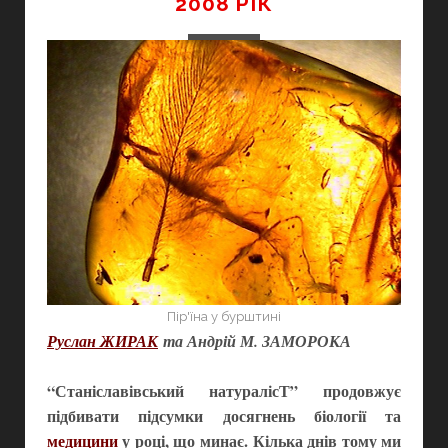
2008 РІК
Пір'їна у бурштині
Руслан ЖИРАК
та Андрій М. ЗАМОРОКА
“Станіславівський натуралісТ” продовжує
підбивати підсумки досягнень біології та
медицини
у році, що минає. Кілька днів тому ми