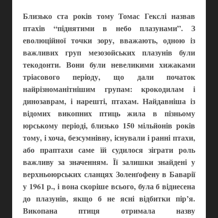
Близько ста років тому Томас Гекслі назвав
птахів “піднятими в небо плазунами”. З
еволюційної точки зору, вважають, одною із
важливих груп мезозойських плазунів були
текодонти. Вони були невеликими хижаками
тріасового періоду, що дали початок
найрізноманітнішим групам: крокодилам і
динозаврам, і нарешті, птахам. Найдавніша із
відомих викопних птиць жила в пізньому
юрському періоді, близько 150 мільйонів років
тому, і хоча, безсумнівну, існували і ранні птахи,
або праптахи саме їй судилося зіграти роль
важливу за значенням. Її залишки знайдені у
верхньоюрських сланцях Золенґофену в Баварії
у 1961 р., і вона скоріше всього, була б віднесена
до плазунів, якщо б не ясні відбитки пір’я.
Викопана птиця отримала назву