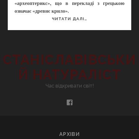
«археоптерикс», що в перекладі з грецькою
означає «древнє крило».
КУДИ
ЧИТАТИ ДАЛІ…
ПОДІЛИСЬ
ДИНОЗАВРИ?
СТАНІСЛАВІВСЬКИ
Й НАТУРАЛІСТ
Час відкривати світ!
facebook
АРХІВИ