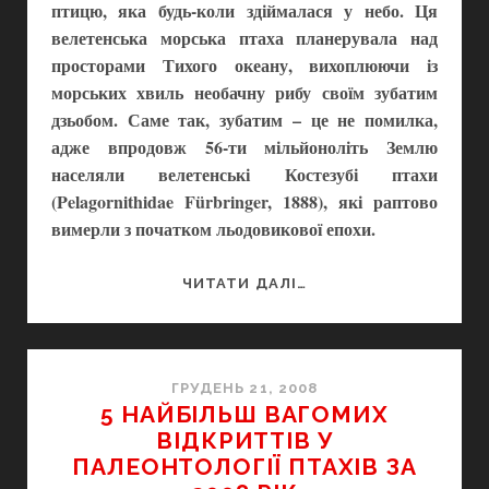
птицю, яка будь-коли здіймалася у небо. Ця
велетенська морська птаха планерувала над
просторами Тихого океану, вихоплюючи із
морських хвиль необачну рибу своїм зубатим
дзьобом. Саме так, зубатим – це не помилка,
адже впродовж 56-ти мільйоноліть Землю
населяли велетенські Костезубі птахи
(Pelagornithidae Fürbringer, 1888), які раптово
вимерли з початком льодовикової епохи.
УСІМ
ЧИТАТИ ДАЛІ…
ПТАХАМ
ПТАХ!
ГРУДЕНЬ 21, 2008
5 НАЙБІЛЬШ ВАГОМИХ
ВІДКРИТТІВ У
ПАЛЕОНТОЛОГІЇ ПТАХІВ ЗА