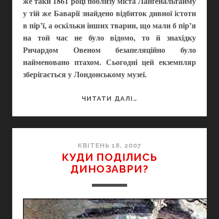
же таки 1861 році поблизу міста Ланґенальтайму
у тій же Баварії знайдено відбиток дивної істоти
в пір’ї, а оскільки інших тварин, що мали б пір’я
на той час не було відомо, то й знахідку
Ричардом Овеном безапеляційно було
найменовано птахом. Сьогодні цей екземпляр
зберігається у Лондонському музеї.
АРХЕОПТЕРИКС
ЧИТАТИ ДАЛІ…
ПРАРОДИЧ
ПТАХІВ
ЧИ
ГЛУХА
КВІТЕНЬ 18, 2007
КУДИ ПОДІЛИСЬ
ГІЛКА
ДИНОЗАВРИ?
ЕВОЛЮЦІЇ?
ДОІСТОРИЧНЕ
РОЗСЛІДУВАННЯ.