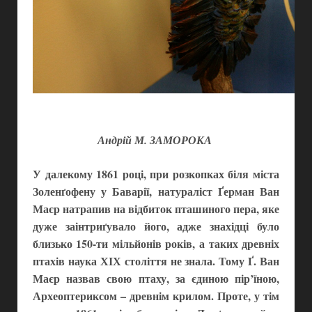
Андрій М. ЗАМОРОКА
У далекому 1861 році, при розкопках біля міста
Золенґофену у Баварії, натураліст Ґерман Ван
Маєр натрапив на відбиток пташиного пера, яке
дуже заінтриґувало його, адже знахідці було
близько 150-ти мільйонів років, а таких древніх
птахів наука ХІХ століття не знала. Тому Ґ. Ван
Маєр назвав свою птаху, за єдиною пір’їною,
Археоптериксом – древнім крилом. Проте, у тім