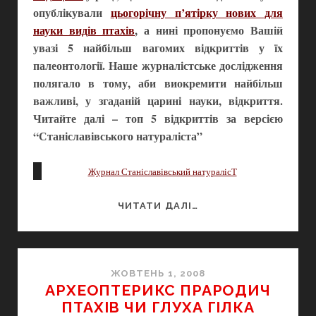
опублікували
цьогорічну п’ятірку нових для
науки видів птахів
, а нині пропонуємо Вашій
увазі 5 найбільш вагомих відкриттів у їх
палеонтології. Наше журналістське дослідження
полягало в тому, аби виокремити найбільш
важливі, у згаданій царині науки, відкриття.
Читайте далі – топ 5 відкриттів за версією
“Станіславівського натураліста”
Журнал Станіславівський натуралісТ
5
ЧИТАТИ ДАЛІ…
НАЙБІЛЬШ
ВАГОМИХ
ВІДКРИТТІВ
У
ЖОВТЕНЬ 1, 2008
АРХЕОПТЕРИКС ПРАРОДИЧ
ПАЛЕОНТОЛОГІЇ
ПТАХІВ ЧИ ГЛУХА ГІЛКА
ПТАХІВ