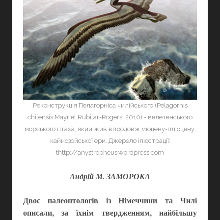
Реконструкція Пелаґорніса чилійського (Pelagornis
chilensis Mayr et Rubilar-Rogers, 2010) - велетенського
морського птаха, який жив впродовж міоцену-пліоцену,
кайнозойської ери. Джерело ілюстрації:
thttp://anystropheus.wordpress.com
Андрій М. ЗАМОРОКА
Двоє палеонтологів із Німеччини та Чилі
описали, за їхнім твердженням, найбільшу