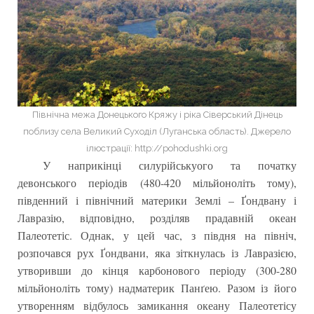
Північна межа Донецького Кряжу і ріка Сіверський Дінець
поблизу села Великий Суходіл (Луганська область). Джерело
ілюстрації: http://pohodushki.org
У наприкінці силурійськуого та початку
девонського періодів (480-420 мільйоноліть тому),
південний і північний материки Землі – Ґондвану і
Лавразію, відповідно, розділяв прадавній океан
Палеотетіс. Однак, у цей час, з півдня на північ,
розпочався рух Ґондвани, яка зіткнулась із Лавразією,
утворивши до кінця карбонового періоду (300-280
мільйоноліть тому) надматерик Панґею. Разом із його
утворенням відбулось замикання океану Палеотетісу