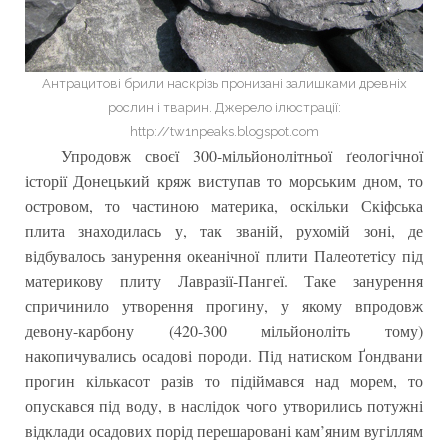
Антрацитові брили наскрізь пронизані залишками древніх
рослин і тварин. Джерело ілюстрації:
http://tw1npeaks.blogspot.com
Упродовж своєї 300-мільйонолітньої ґеологічної
історії Донецький кряж виступав то морським дном, то
островом, то частиною материка, оскільки Скіфська
плита знаходилась у, так званій, рухомій зоні, де
відбувалось занурення океанічної плити Палеотетісу під
материкову плиту Лавразії-Пангеї. Таке занурення
спричинило утворення прогину, у якому впродовж
девону-карбону (420-300 мільйоноліть тому)
накопичувались осадові породи. Під натиском Ґондвани
прогин кількасот разів то підіймався над морем, то
опускався під воду, в наслідок чого утворились потужні
відклади осадових порід перешаровані кам’яним вугіллям