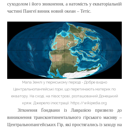
суходолом і його зникнення, а натомість у екваторіальній
частині Пангеї виник новий океан – Тетіс.
Мапа Землі у пермському періоді - Добре видно
Центральнопангейські гори, що перетинають материк по
екватору. На сході, на півострові, розташований Донецький
кряж. Джерело ілюстрації: https://wikipedia.org
Зіткнення Ґондвани із Лавразією призвело до
виникнення трансконтинентального гірського масиву –
Центральнопангейських Гір, які простягались із заходу на