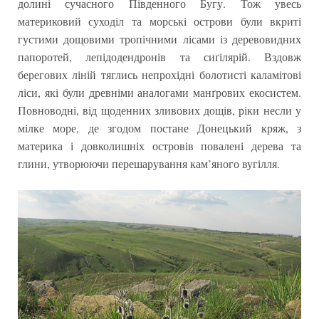
долині сучасного Південного Бугу. Тож увесь
материковий суходіл та морські острови були вкриті
густими дощовими тропічними лісами із деревовидних
папоротей, лепідодендронів та сиґілярій. Вздовж
берегових ліній тяглись непрохідні болотисті каламітові
ліси, які були древніми аналогами манґрових екосистем.
Повноводні, від щоденних зливових дощів, ріки несли у
мілке море, де згодом постане Донецький кряж, з
материка і довколишніх островів повалені дерева та
глини, утворюючи перешарування кам’яного вугілля.