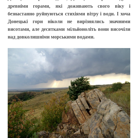
древніми горами, які доживають свого віку і
безнастанно руйнуються стихіями вітру і води. І хоча
Донецькі гори ніколи не вирізнялись значними
висотами, але десятками мільйоноліть вони височіли
над довколишніми морськими водами.