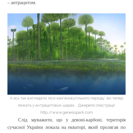
– антрацитом.
А ось так виглядали ліси кам'яновугільного періоду, які тепер
лежать у антрацитових шарах... Джерело ілюстрації:
http://www.genesispark.com
Слід зауважити, що у девоні-карбоні, територія
сучасної України лежала на екваторі, який пролягав по