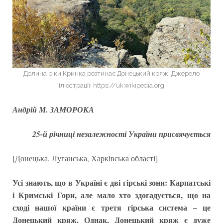
Долина ріки Кринка розтинає Донецький кряж. Джерело
ілюстрації: https://uk.wikipedia.org
Андрій М. ЗАМОРОКА
25-й річниці незалежності України присвячується
[Донецька, Луганська, Харківська області]
Усі знають, що в Україні є дві гірські зони: Карпатські
і Кримські Гори, але мало хто здогадується, що на
сході нашої країни є третя гірська система – це
Донецький кряж. Однак, Донецький кряж є дуже