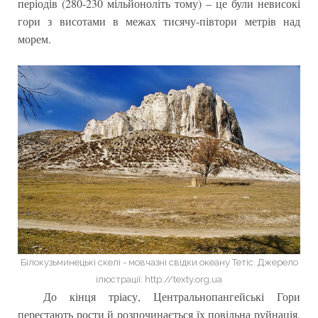
періодів (280-230 мільйоноліть тому) – це були невисокі
гори з висотами в межах тисячу-півтори метрів над
морем.
Білокузьминецькі скелі - мовчазні свідки океану Тетіс. Джерело
ілюстрації: http://texty.org.ua
До кінця тріасу, Центральнопангейські Гори
перестають рости й розпочинається їх повільна руйнація,