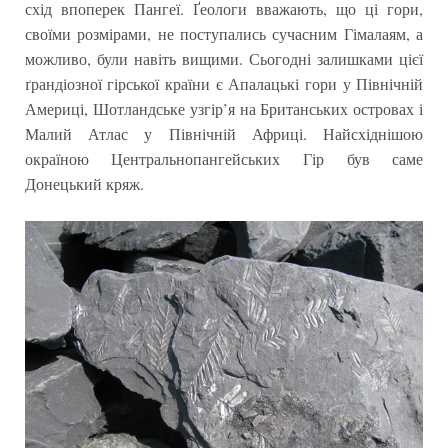
схід впоперек Пангеї. Ґеологи вважають, що ці гори,
своїми розмірами, не поступались сучасним Гімалаям, а
можливо, були навіть вищими. Сьогодні залишками цієї
ґрандіозної гірської країни є Апалацькі гори у Північній
Америці, Шотландське узгір’я на Британських островах і
Малий Атлас у Північній Африці. Найсхіднішою
окраїною Центральнопангейських Гір був саме
Донецький кряж.