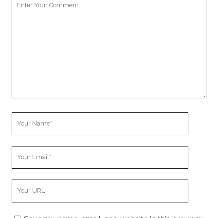
Comment
Your
Name
Your
Email
Your
Website
URL