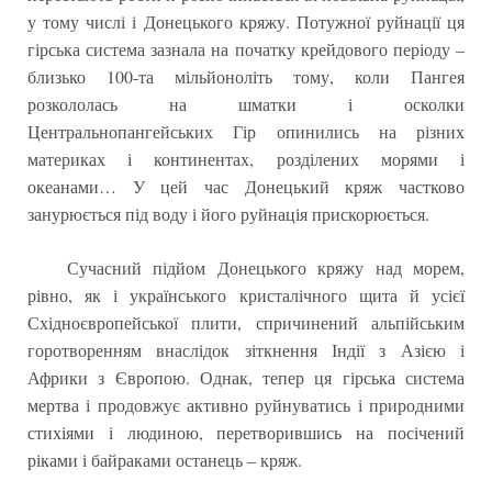
у тому числі і Донецького кряжу. Потужної руйнації ця
гірська система зазнала на початку крейдового періоду –
близько 100-та мільйоноліть тому, коли Пангея
розкололась на шматки і осколки
Центральнопангейських Гір опинились на різних
материках і континентах, розділених морями і
океанами… У цей час Донецький кряж частково
занурюється під воду і його руйнація прискорюється.
Сучасний підйом Донецького кряжу над морем,
рівно, як і українського кристалічного щита й усієї
Східноєвропейської плити, спричинений альпійським
горотворенням внаслідок зіткнення Індії з Азією і
Африки з Європою. Однак, тепер ця гірська система
мертва і продовжує активно руйнуватись і природними
стихіями і людиною, перетворившись на посічений
ріками і байраками останець – кряж.