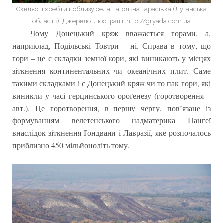
Скелясті хребти поблизу села Нагольна Тарасівка (Луганська
область). Джерело ілюстрації: http://gryada.com.ua
Чому Донецький кряж вважається горами, а,
наприклад, Подільські Товтри – ні. Справа в тому, що
гори – це є складки земної кори, які виникають у місцях
зіткнення континентальних чи океанічних плит. Саме
такими складками і є Донецький кряж чи то пак гори, які
виникли у часі герцинського ороґенезу (горотворення –
авт.). Це горотворення, в першу чергу, пов’язане із
формуванням велетенського надматерика Пангеї
внаслідок зіткнення Ґондвани і Лавразії, яке розпочалось
приблизно 450 мільйоноліть тому.