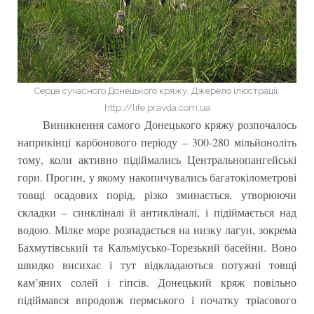
Серце сучасного Донецького кряжу. Джерело ілюстрації:
http://life.pravda.com.ua
Виникнення самого Донецького кряжу розпочалось
наприкінці карбонового періоду – 300-280 мільйоноліть
тому, коли активно підіймались Центральнопангейські
гори. Прогин, у якому накопичувались багатокілометрові
товщі осадових порід, різко зминається, утворюючи
складки – синкліналі й антикліналі, і підіймається над
водою. Мілке море розпадається на низку лагун, зокрема
Бахмутівський та Кальміусько-Торезький басейни. Воно
швидко висихає і тут відкладаються потужні товщі
кам’яних солей і гіпсів. Донецький кряж повільно
підіймався впродовж пермського і початку тріасового