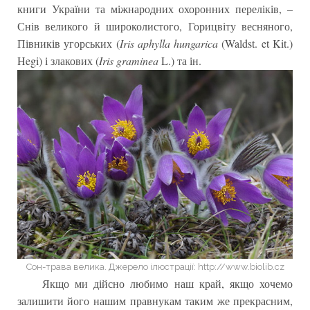
книги України та міжнародних охоронних переліків, –
Снів великого й широколистого, Горицвіту весняного,
Півників угорських (
Iris aphylla hungarica
(Waldst. et Kit.)
Hegi) і злакових (
Iris graminea
L.) та ін.
Сон-трава велика. Джерело ілюстрації: http://www.biolib.cz
Якщо ми дійсно любимо наш край, якщо хочемо
залишити його нашим правнукам таким же прекрасним,