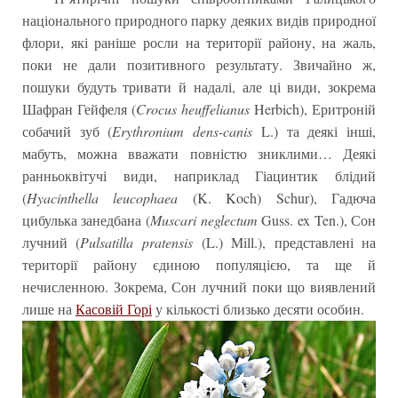
національного природного парку деяких видів природної
флори, які раніше росли на території району, на жаль,
поки не дали позитивного результату. Звичайно ж,
пошуки будуть тривати й надалі, але ці види, зокрема
Шафран Гейфеля (
Crocus heuffelianus
Herbich), Еритроній
собачий зуб (
Erythronium dens-canis
L.) та деякі інші,
мабуть, можна вважати повністю зниклими… Деякі
ранньоквітучі види, наприклад Гіацинтик блідий
(
Hyacinthella leucophaea
(K. Koch) Schur), Гадюча
цибулька занедбана (
Muscari neglectum
Guss. ex Ten.), Сон
лучний (
Pulsatilla pratensis
(L.) Mill.), представлені на
території району єдиною популяцією, та ще й
нечисленною. Зокрема, Сон лучний поки що виявлений
лише на
Касовій Горі
у кількості близько десяти особин.