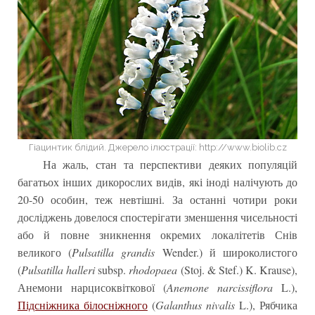
Гіацинтик блідий. Джерело ілюстрації: http://www.biolib.cz
На жаль, стан та перспективи деяких популяцій
багатьох інших дикорослих видів, які іноді налічують до
20-50 особин, теж невтішні. За останні чотири роки
досліджень довелося спостерігати зменшення чисельності
або й повне зникнення окремих локалітетів Снів
великого (
Pulsatilla grandis
Wender.) й широколистого
(
Pulsatilla halleri
subsp.
rhodopaea
(Stoj. & Stef.) K. Krause),
Анемони нарцисоквіткової (
Anemone narcissiflora
L.),
Підсніжника білосніжного
(
Galanthus nivalis
L.), Рябчика