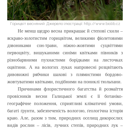
Горицвіт весняний. Джерело ілюстрації: http://www.biolib.cz
Не менш щедро весна прикрашає й степові схили –
яскраво-золотистим горицвітом, великими фіолетовими
дзвониками сон-трави, ніжно-жовтими суцвіттями
первоцвіту, вишуканими синіми квітками півників з
різнобарвними пухнастими борідками на листочках
оцвітини. А на вологих луках напровесні розцвітають
дивовижні рябчики шахові з плямистими бордово-
жовтуватими квітками, подібними на пониклі тюльпани.
Причинами флористичного багатства й розмаїття
провісників весни Галицької землі є її ботаніко-
географічне положення, сприятливі кліматичні умови,
багаті ґрунти, забезпеченість вологою, ґеологічна історія
краю. Але, разом з тим, природних оселищ дикорослих
видів рослин – лісів, лучних степів, природних лук –