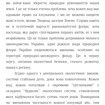
ми зобов’язані зберегти природне різноманіття нашої
землі. І це не тільки етична проблема, хоча кожен вид має
однакове право на існування, і ми не можемо нищити
живі істоти, якими Творець заселив Землю. Справа навіть
не в естетичній вартості ранньоквітучої флори, хоча
насолода, яку дарує споглядання перших квітів, ні з чим
незрівнянна. Це не тільки проблема дотримання чинного
законодавства України, адже рідкісні види природної
флори України охороняються законами, особливо на
території природно-заповідного фонду. Це, в першу
чергу, питання екологічної безпеки, сталого розвитку
нашого реґіону.
Згідно одного з центральних екологічних законів,
система стабільна доти, доки вона повночленна. Кожен
вид, кожна популяція є окремими “цеглинками” у
складних “будівлях” екологічних систем, становлення
яких відбувалося багато сотень тисяч років. Вимирання
чи зменшення чисельності кожної популяції або, тим