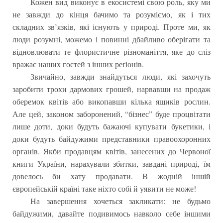
Кожен вид виконує в екосистемі свою роль, яку ми
не завжди до кінця бачимо та розуміємо, як і тих
складних зв’язків, які існують у природі. Проте ми, як
люди розумні, можемо і повинні дбайливо оберігати та
відновлювати те флористичне різноманіття, яке до сліз
вражає наших гостей з інших реґіонів.
Звичайно, завжди знайдуться люди, які захочуть
заробити трохи дармових грошей, нарвавши на продаж
оберемок квітів або викопавши кілька ящиків рослин.
Але цей, законом заборонений, “бізнес” буде процвітати
лише доти, доки будуть бажаючі купувати букетики, і
доки будуть байдужими представники правоохоронних
органів. Якби продавцям квітів, занесених до Червоної
книги України, нарахували збитки, завдані природі, їм
довелось би хату продавати. В жодній іншій
європейській країні таке ніхто собі й уявити не може!
На завершення хочеться закликати: не будьмо
байдужими, давайте подивимось навколо себе іншими