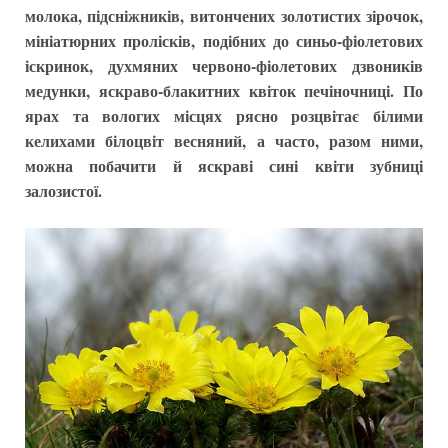
молока, підсніжників, витончених золотистих зірочок,
мініатюрних пролісків, подібних до синьо-фіолетових
іскринок, духмяних червоно-фіолетових дзвоників
медунки, яскраво-блакитних квіток печіночниці. По
ярах та вологих місцях рясно розцвітає білими
келихами білоцвіт весняний, а часто, разом ними,
можна побачити й яскраві сині квіти зубниці
залозистої.