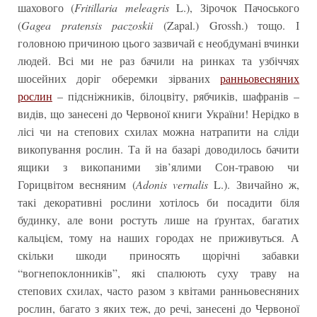
шахового (
Fritillaria meleagris
L.), Зірочок Пачоського
(
Gagea
pratensis
paczoskii
(Zapal.) Grossh.) тощо. І
головною причиною цього зазвичай є необдумані вчинки
людей. Всі ми не раз бачили на ринках та узбіччях
шосейних доріг оберемки зірваних
ранньовесняних
рослин
– підсніжників, білоцвіту, рябчиків, шафранів –
видів, що занесені до Червоної книги України! Нерідко в
лісі чи на степових схилах можна натрапити на сліди
викопування рослин. Та й на базарі доводилось бачити
ящики з викопаними зів’ялими Сон-травою чи
Горицвітом весняним (
Adonis vernalis
L.). Звичайно ж,
такі декоративні рослини хотілось би посадити біля
будинку, але вони ростуть лише на ґрунтах, багатих
кальцієм, тому на наших городах не приживуться. А
скільки шкоди приносять щорічні забавки
“вогнепоклонників”, які спалюють суху траву на
степових схилах, часто разом з квітами ранньовесняних
рослин, багато з яких теж, до речі, занесені до Червоної