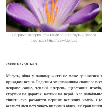
Не зривайте первоцвіти, нехай вони квітнуть! Джерело
ілюстрації: http://www.biolib.cz
Надія ШУМСЬКА
Мабуть, ніщо у нашому житті не може зрівнятися з
приходом весни. Радісним хвилюванням сповнює все:
яскраве сонце, теплий вітерець, щебетання птахів,
струмки на дорогах, котики на вербі. Але найбільше
тішить око розмаїття перших весняних квітів. Ще
безлисті ліси встеляють килими з білих, як краплинки