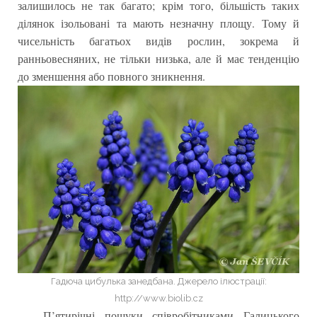
залишилось не так багато; крім того, більшість таких
ділянок ізольовані та мають незначну площу. Тому й
чисельність багатьох видів рослин, зокрема й
ранньовесняних, не тільки низька, але й має тенденцію
до зменшення або повного зникнення.
Гадюча цибулька занедбана. Джерело ілюстрації:
http://www.biolib.cz
П’ятирічні пошуки співробітниками Галицького