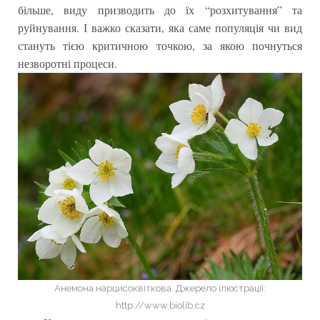
більше, виду призводить до їх “розхитування” та
руйнування. І важко сказати, яка саме популяція чи вид
стануть тією критичною точкою, за якою почнуться
незворотні процеси.
Анемона нарцисоквіткова. Джерело ілюстрації:
http://www.biolib.cz