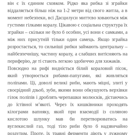
він є їх єдиним сховком. Рідко яка рибка зі зграйки
віддаляється більш ніж на 1-2 метри від свого житла, а в
момент небезпеки, всі Дасцилуси миттєво ховаються між
густими гілками коралу. Цікавою є соціальна структура їх
зграйки – скільки не було б особин, усі вони є самками, а
між них присутній тільки один самець. Якщо зграйка
розростається, то сильніші рибки займають центральну –
найбезпечнішу, частину коралу, а слабших витісняють на
периферію, де ті стають легкою здобиччю для хижаків.
Повсюдно на рифі видніється білий кораловий пісок,
який утворюється рибами-папугами, які живляться
поліпами. Ці, доволі великі риби, мають міцні, злиті у
своєрідний дзьоб, зуби, якими вони обкушують верхівки
гілок поліпів і дроблять черепашки молюсків, дістаючись
до їстівної м’якоті. Через їх кишківники проходять
кілограми вапняку, який при взаємодії із соляною
кислотою шлунку мав би перетворюватись на
вуглекислий газ, тоді тіло риби було б надзвичайно
роздутим. Проте, їх травні ферменти діють у лужному