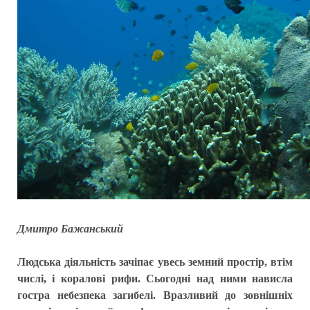
Дмитро Бажанський
Людська діяльність зачіпає увесь земний простір, втім
числі, і коралові рифи. Сьогодні над ними нависла
гостра небезпека загибелі. Вразливий до зовнішніх