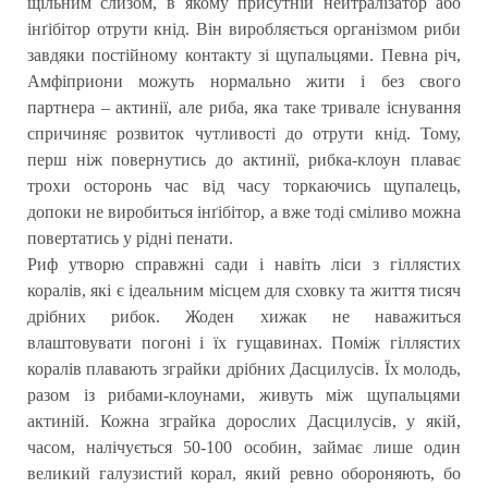
щільним слизом, в якому присутній нейтралізатор або
інґібітор отрути кнід. Він виробляється організмом риби
завдяки постійному контакту зі щупальцями. Певна річ,
Амфіприони можуть нормально жити і без свого
партнера – актинії, але риба, яка таке тривале існування
спричиняє розвиток чутливості до отрути кнід. Тому,
перш ніж повернутись до актинії, рибка-клоун плаває
трохи осторонь час від часу торкаючись щупалець,
допоки не виробиться інґібітор, а вже тоді сміливо можна
повертатись у рідні пенати.
Риф утворю справжні сади і навіть ліси з гіллястих
коралів, які є ідеальним місцем для сховку та життя тисяч
дрібних рибок. Жоден хижак не наважиться
влаштовувати погоні і їх гущавинах. Поміж гіллястих
коралів плавають зграйки дрібних Дасцилусів. Їх молодь,
разом із рибами-клоунами, живуть між щупальцями
актиній. Кожна зграйка дорослих Дасцилусів, у якій,
часом, налічується 50-100 особин, займає лише один
великий галузистий корал, який ревно обороняють, бо