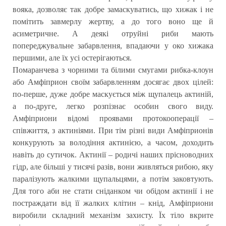
вояка, дозволяє так добре замаскуватись, що хижак і не
помітить завмерлу жертву, а до того воно ще й
асиметричне. А деякі отруйні риби мають
попереджувальне забарвлення, впадаючи у око хижака
першими, але їх усі остерігаються.
Помаранчева з чорними та білими смугами рибка-клоун
або Амфіприон своїм забарвленням досягає двох цілей:
по-перше, дуже добре маскується між щупалець актиній,
а по-друге, легко розпізнає особин свого виду.
Амфіприони відомі проявами протокооперації –
співжиття, з актиніями. При тім різні види Амфіприонів
конкурують за володіння актинією, а часом, доходить
навіть до сутичок. Актинії – родичі наших прісноводних
гідр, але більші у тисячі разів, вони живляться рибою, яку
паралізують жалкими щупальцями, а потім заковтують.
Для того аби не стати сніданком чи обідом актинії і не
постраждати від її жалких клітин – кнід, Амфіприони
виробили складний механізм захисту. Їх тіло вкрите