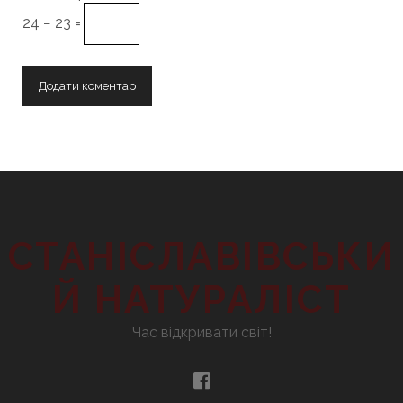
24 − 23 =
СТАНІСЛАВІВСЬКИ
Й НАТУРАЛІСТ
Час відкривати світ!
facebook