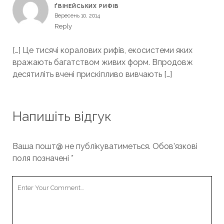
ҐВІНЕЙСЬКИХ РИФІВ
Вересень 10, 2014
Reply
[…] Це тисячі коралових рифів, екосистеми яких
вражають багатством живих форм. Впродовж
десятиліть вчені прискіпливо вивчають […]
Напишіть відгук
Ваша пошт@ не публікуватиметься.
Обов’язкові
поля позначені
*
Your
Comment