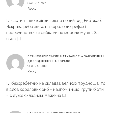
Січень 12, 2010
Reply
[…] частині Індонезії виявлено новий вид Риб-жаб.
Яскрава риба живе на коралових рифах і
пересувається стрибками по морському дні. За
своє […]
СТАНІСЛАВІВСЬКИЙ НАТУРАЛІСТ » ЗАНУРЕННЯ І
ДОСЛІДЖЕННЯ НА КОРАЛО
Січень 30, 2010
Reply
[…] безхребетних не складає великих труднощів, то
відлов коралових риб – найпомітнішої групи біоти
– є дуже складним. Адже на […]