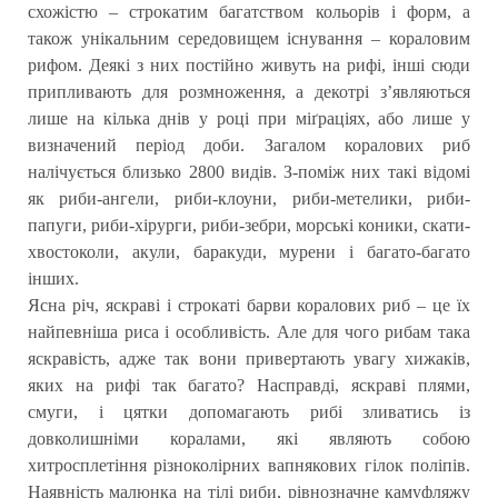
схожістю – строкатим багатством кольорів і форм, а
також унікальним середовищем існування – кораловим
рифом. Деякі з них постійно живуть на рифі, інші сюди
припливають для розмноження, а декотрі з’являються
лише на кілька днів у році при міґраціях, або лише у
визначений період доби. Загалом коралових риб
налічується близько 2800 видів. З-поміж них такі відомі
як риби-ангели, риби-клоуни, риби-метелики, риби-
папуги, риби-хірурги, риби-зебри, морські коники, скати-
хвостоколи, акули, баракуди, мурени і багато-багато
інших.
Ясна річ, яскраві і строкаті барви коралових риб – це їх
найпевніша риса і особливість. Але для чого рибам така
яскравість, адже так вони привертають увагу хижаків,
яких на рифі так багато? Насправді, яскраві плями,
смуги, і цятки допомагають рибі зливатись із
довколишніми коралами, які являють собою
хитросплетіння різноколірних вапнякових гілок поліпів.
Наявність малюнка на тілі риби, рівнозначне камуфляжу