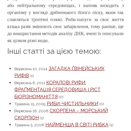
або нейтральному середовищах, і вапняк виходить з
організму у вигляді дрібненького білого піску, яким так
славляться тропічні пляжі. Риби-папуги за своє життя
кілька разів змінюють своє забарвлення, тому раніше, ще
до використання методів аналізу ДНК, вчені їх описували
як цілком різні види.
Інші статті за цією темою:
ЗАГАДКА ҐВІНЕЙСЬКИХ
Вересень 10, 2014
РИФІВ
(1)
КОРАЛОВІ РИФИ:
Вересень 8, 2011
ФРАҐМЕНТАЦІЯ СЕРЕДОВИЩА І РІСТ
БІОРІЗНОМАНІТТЯ
(0)
РИБИ-ЧИСТИЛЬНИКИ
Травень 15, 2009
(0)
СКОРПЕНА – МОРСЬКИЙ
Вересень 18, 2008
СКОРПІОН
(1)
НАЙМЕНША В СВІТІ РИБКА
Травень 5, 2008
(1)