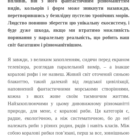
впливів, він з його фантастичним різноманіттям
видів, кольорів і форм може зникнути назавжди,
перетворившись у безплідну пустелю тропічних морів.
Людство повинно зберегти цю унікальну екосистему, і
буде дуже шкода, якщо ми втратимо можливість
поринання у паралельну реальність, що робить наш
світ багатшим і різноманітнішим.
Я завжди, з великим захопленням, сидячи перед екраном
телевізора, розглядав паралельний вимір, – а інакше
коралові рифи і не назвеш. Живий світ оточений синьою
блакиттю, такий далекий від людської цивілізації,
наповнений фантастичними морськими створіннями,
кожна з яких живе своїм таємничим життям.
Найзахоплюючими у цьому дивовижному різноманітті
природи, для мене, є коралові риби. Ця категорія є,
радше, екологічною, а ніж систематичною, бо до неї
належать риби з різних родин, рядів і навіть класів. Між
собою коралові рибки пов’язані, перш за все, зовнішньою