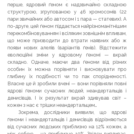
перше, ядровий ґеном є надзвичайно складною
структурою, згрупованою у 46 хромосомів (22
пари звичайних або автосом і 1 пара — статевих). А
по-друге, цей ґеном піддається найрізноманітнішим
перекомбіновуванням і всіляким зовнішнім впливам,
що може призводити до втрати наявних або ж
появи нових алелів (варіантів ґенів). Відстежити
еволюційні зміни у ядровому ґеномі — вкрай
складно. Одначе, маючи два ґеноми від різних
особин їх можна порівняти і висновувати про
глибину їх подібності чи то пак спорідненості.
Власне це й зробили вчені — вони порівняли повні
ядрові ґеноми сучасних людей, неандертальців і
денисівців. І їх результат вкрай здивував світ –
кожен з нас є трішки неандертальцем…
Зокрема, дослідники виявили, що ядрові
ґеноми і неандертальців і денисівців відрізняються
від сучасних людських приблизно на 12% кожен, а
між собою – на приблизно 10%. Звідси випливає,