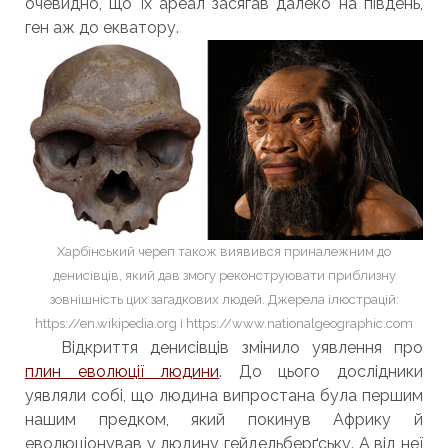
очевидно, що їх ареал засягав далеко на південь,
ген аж до екватору.
Харбінський череп також виявився приналежним до
денисівців, який дав змогу реконструювати приблизну
зовнішність цих загадкових людей. Джерела ілюстрацій:
https://en.wikipedia.org і https://www.nationalgeographic.com
Відкриття денисівців змінило уявлення про
плин еволюції людини
. До цього дослідники
уявляли собі, що людина випростана була першим
нашим предком, який покинув Африку й
еволюціонував у людину гейдельберґську. А від неї