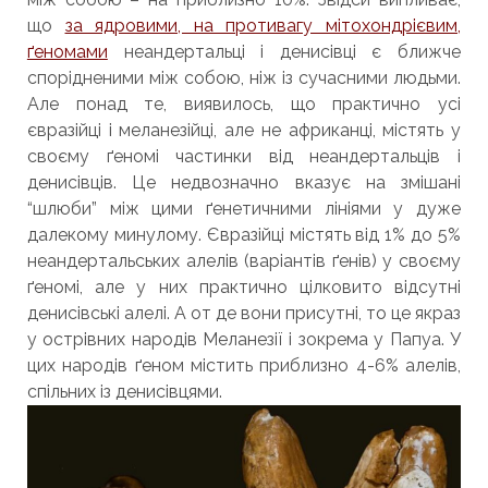
що
за ядровими, на противагу мітохондрієвим,
ґеномами
неандертальці і денисівці є ближче
спорідненими між собою, ніж із сучасними людьми.
Але понад те, виявилось, що практично усі
євразійці і меланезійці, але не африканці, містять у
своєму ґеномі частинки від неандертальців і
денисівців. Це недвозначно вказує на змішані
“шлюби” між цими ґенетичними лініями у дуже
далекому минулому. Євразійці містять від 1% до 5%
неандертальських алелів (варіантів ґенів) у своєму
ґеномі, але у них практично цілковито відсутні
денисівські алелі. А от де вони присутні, то це якраз
у острівних народів Меланезії і зокрема у Папуа. У
цих народів ґеном містить приблизно 4-6% алелів,
спільних із денисівцями.