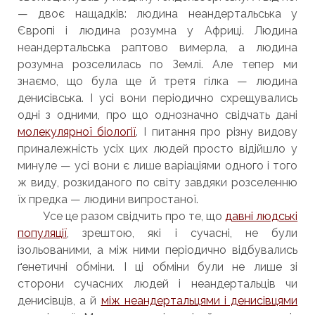
— двоє нащадків: людина неандертальська у
Європі і людина розумна у Африці. Людина
неандертальська раптово вимерла, а людина
розумна розселилась по Землі. Але тепер ми
знаємо, що була ще й третя гілка — людина
денисівська. І усі вони періодично схрещувались
одні з одними, про що однозначно свідчать дані
молекулярної біології
. І питання про різну видову
приналежність усіх цих людей просто відійшло у
минуле — усі вони є лише варіаціями одного і того
ж виду, розкиданого по світу завдяки розселенню
їх предка — людини випростаної.
Усе це разом свідчить про те, що
давні людські
популяції
, зрештою, які і сучасні, не були
ізольованими, а між ними періодично відбувались
ґенетичні обміни. І ці обміни були не лише зі
сторони сучасних людей і неандертальців чи
денисівців, а й
між неандертальцями і денисівцями