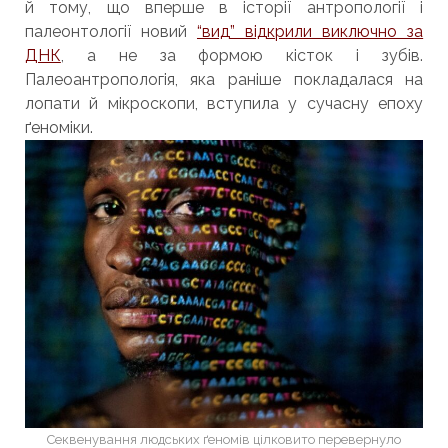
й тому, що вперше в історії антропології і
палеонтології новий
“вид” відкрили виключно за
ДНК
, а не за формою кісток і зубів.
Палеоантропологія, яка раніше покладалася на
лопати й мікроскопи, вступила у сучасну епоху
ґеноміки.
Секвенування людських ґеномів цілковито перевернуло