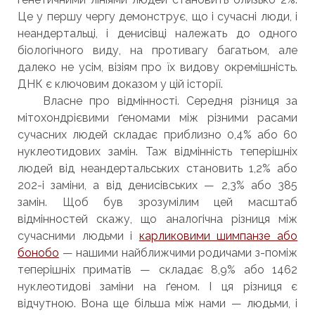
Це у першу чергу демонструє, що і сучасні люди, і
неандертальці, і денисівці належать до одного
біологічного виду, на противагу багатьом, але
далеко не усім, візіям про їх видову окремішність.
ДНК є ключовим доказом у цій історії.
Власне про відмінності. Середня різниця за
мітохондрієвими ґеномами між різними расами
сучасних людей складає приблизно 0,4% або 60
нуклеотидових замін. Таж відмінність теперішніх
людей від неандертальських становить 1,2% або
202-і заміни, а від денисівських — 2,3% або 385
замін. Щоб був зрозумілим цей масштаб
відмінностей скажу, що аналогічна різниця між
сучасними людьми і
карликовими шимпанзе або
бонобо
— нашими найближчими родичами з-поміж
теперішніх приматів — складає 8,9% або 1462
нуклеотидові заміни на ґеном. І ця різниця є
відчутною. Вона ще більша між нами — людьми, і