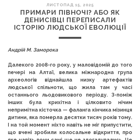
ЛИСТОПАД 15, 2025
ПРИМАРИ ПІВНОЧІ? АБО ЯК
ДЕНИСІВЦІ ПЕРЕПИСАЛИ
ІСТОРІЮ ЛЮДСЬКОЇ ЕВОЛЮЦІЇ
Андрій М. Заморока
Далекого 2008-го року, у маловідомій до того
печері на Алтаї, велика міжнародна група
археологів віднайшла низку артефактів
людської спільноти, що жила там у часі
останнього льодовикового періоду. З-поміж
інших була крихітна і цілковито нічим
непримітна кісточка — фаланга кінчика мізинця
дитини, яка померла десятки тисяч років тому.
І на той момент ніхто навіть не міг припустити,
що вчені зробили колосальне відкриття, про
яке навіть вони самі ще не здогадувались. Це