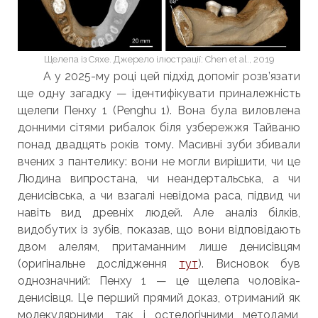
Щелепа із Сяхе. Джерело ілюстрації: Chen et al., 2019
А у 2025-му році цей підхід допоміг розв’язати
ще одну загадку — ідентифікувати приналежність
щелепи Пенху 1 (Penghu 1). Вона була виловлена
донними сітями рибалок біля узбережжя Тайваню
понад двадцять років тому. Масивні зуби збивали
вчених з пантелику: вони не могли вирішити, чи це
Людина випростана, чи неандертальська, а чи
денисівська, а чи взагалі невідома раса, підвид чи
навіть вид древніх людей. Але аналіз білків,
видобутих із зубів, показав, що вони відповідають
двом алелям, притаманним лише денисівцям
(оригінальне дослідження
тут
). Висновок був
однозначний: Пенху 1 — це щелепа чоловіка-
денисівця. Це перший прямий доказ, отриманий як
молекулярними, так і остелогічними методами,