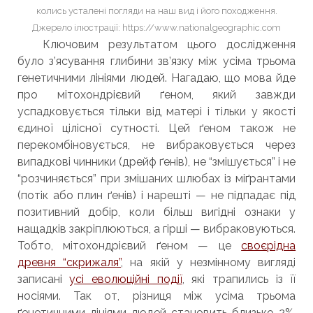
колись усталені погляди на наш вид і його походження.
Джерело ілюстрації: https://www.nationalgeographic.com
Ключовим результатом цього дослідження
було з’ясування глибини зв’язку між усіма трьома
генетичними лініями людей. Нагадаю, що мова йде
про мітохондрієвий ґеном, який завжди
успадковується тільки від матері і тільки у якості
єдиної цілісної сутності. Цей ґеном також не
перекомбіновується, не вибраковується через
випадкові чинники (дрейф ґенів), не “змішується” і не
“розчиняється” при змішаних шлюбах із міґрантами
(потік або плин ґенів) і нарешті — не підпадає під
позитивний добір, коли більш вигідні ознаки у
нащадків закріплюються, а гірші — вибраковуються.
Тобто, мітохондрієвий ґеном — це
своєрідна
древня “скрижаля”
, на якій у незмінному вигляді
записані
усі еволюційні події
, які трапились із її
носіями. Так от, різниця між усіма трьома
ґенетичними лініями людей становить близько 2%.