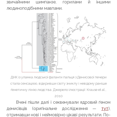
звичайними шимпанзе, горилами й іншими
людиноподібними мавпами.
ДНК із уламка людської фаланги пальця з Денисової печери
стала сенсацією, відкривши світу зниклу і невідому раніше
ґенетичну лінію людства. Джерело ілюстрації: Krause et al.,
2010
Вчені пішли далі і секвенували ядровий ґеном
денисівців (оригінальне дослідження —
тут
),
отримавши нові і неймовірно цікаві результати. По-