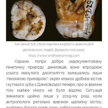
Той самий зуб, з якого вдалось видобути древню ДНК
денисівських людей. Джерело ілюстрації:
https://www.smithsonianmag.com
Одначе, попри добре задокументовану
ґенетичну природу денисівців, вони впродовж
усього минулого десятиліття залишались лише
“ґеномною примарою”: окрім кількох дрібних кісток
і кутнього зуба з Денисівської печери, про їх фізичне
тіло майже нічого не було відомо. Ситуація
змінилася щойно лише у 2019-му році, коли
антропологи ретельно вивчили щелепну кістку,
знайдену багато років тому тибетським монахом у