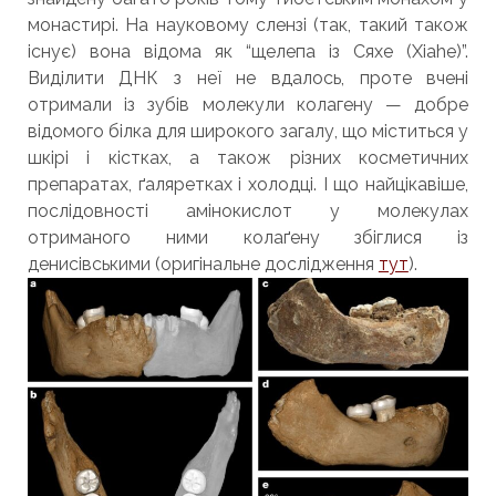
монастирі. На науковому слензі (так, такий також
існує) вона відома як “щелепа із Сяхе (Xiahe)”.
Виділити ДНК з неї не вдалось, проте вчені
отримали із зубів молекули колагену — добре
відомого білка для широкого загалу, що міститься у
шкірі і кістках, а також різних косметичних
препаратах, ґаляретках і холодці. І що найцікавіше,
послідовності амінокислот у молекулах
отриманого ними колаґену збіглися із
денисівськими (оригінальне дослідження
тут
).