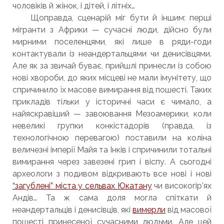
чоловіків й жінок, і дітей, і літніх…
Щоправда, сценарій міг бути й іншим: перші
мігранти з Африки — сучасні люди, дійсно були
мирними поселенцями, які лише в ряди-годи
контактували із неандертальцями чи денисівцями.
Але як за звичай буває, прийшлі принесли із собою
нові хвороби, до яких місцеві не мали імунітету, що
спричинило їх масове вимирання від пошесті. Таких
прикладів тільки у історичні часи є чимало, а
найяскравіший — завоювання Мезоамерики, коли
невеликі групки конкістадорів (правда, із
технологічною перевагою) поставили на коліна
величезні імперії Майя та Інків і спричинили тотальні
вимирання через завезені грип і віспу. А сьогодні
археологи з подивом відкривають все нові і нові
“загублені” міста у сельвах Юкатану
чи високогір’ях
Андів… Та ж сама доля могла спіткати й
неандертальців і денисівців, які
вимерли
від масової
пошесті принесеної сучасними людьми. Але цей