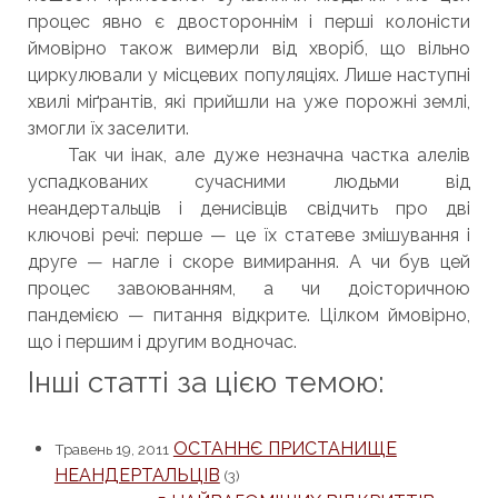
процес явно є двостороннім і перші колоністи
ймовірно також вимерли від хворіб, що вільно
циркулювали у місцевих популяціях. Лише наступні
хвилі міґрантів, які прийшли на уже порожні землі,
змогли їх заселити.
Так чи інак, але дуже незначна частка алелів
успадкованих сучасними людьми від
неандертальців і денисівців свідчить про дві
ключові речі: перше — це їх статеве змішування і
друге — нагле і скоре вимирання. А чи був цей
процес завоюванням, а чи доісторичною
пандемією — питання відкрите. Цілком ймовірно,
що і першим і другим водночас.
Інші статті за цією темою:
ОСТАННЄ ПРИСТАНИЩЕ
Травень 19, 2011
НЕАНДЕРТАЛЬЦІВ
(3)