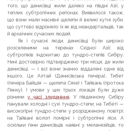
того, що денисівці жили далеко на півдні Азії, у
теплих субтропічних регіонах. Виявилося також,
що вони мали масивні щелепи й великі кутні зуби,
що суттєво відрізняло їх як від неандертальців, так
й архаїчних сучасних людей.
Як і сучасні люди, денисівці були широко
розселеними на теренах Східної Азії: від
субтропіків Індокитаю до тундро-степів Сибіру.
Нині достовірно підтверджено три місця, де жили
денисівці, — і всі вони значно віддалені одне від
іншого. Це Алтай (Денисівська печера), Тибет
(печера Байшія — щелепа Сяхе) і Тайвань (протока
Пенху). І умови у цих трьох локація були дуже
різними
у часі зледеніння
. У південному Сибіру
панували холодні і сухі тундро-степи; на Тибеті —
високогірні тундро-степи у розрідженому повітрі;
на Тайвані вологі помірні і субтропічні ліси. А
оскільки ґени денисівців наявні у меланезійців, то