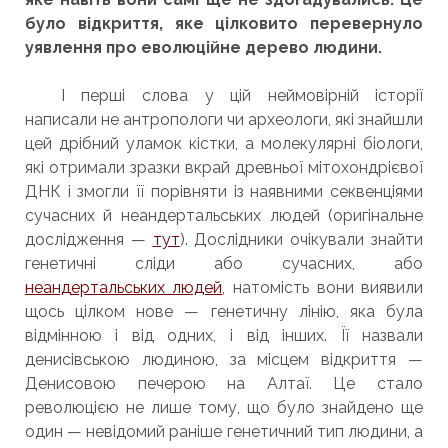
було відкриття, яке цілковито перевернуло
уявлення про еволюційне дерево людини.
І перші слова у цій неймовірній історії
написали не антропологи чи археологи, які знайшли
цей дрібний уламок кістки, а молекулярні біологи,
які отримали зразки вкрай древньої мітохондрієвої
ДНК і змогли її порівняти із наявними секвенціями
сучасних й неандертальських людей (оригінальне
дослідження —
тут
). Дослідники очікували знайти
генетичні сліди або сучасних, або
неандертальських людей
, натомість вони виявили
щось цілком нове — генетичну лінію, яка була
відмінною і від одних, і від інших. Її назвали
денисівською людиною, за місцем відкриття —
Денисовою печерою на Алтаї. Це стало
революцією не лише тому, що було знайдено ще
один — невідомий раніше генетичний тип людини, а