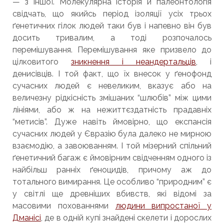
— з іншої. Молекулярна історія й палеонтологія
свідчать, що якийсь період ізоляції усіх трьох
ґенетичних гілок людей таки був і напевно він був
досить тривалим, а тоді розпочалось
перемішування. Перемішування яке призвело до
цілковитого
зникнення і неандертальців
, і
денисівців. І той факт, що їх внесок у ґенофонд
сучасних людей є невеликим, вказує або на
величезну рідкісність змішаних “шлюбів” між цими
лініями, або ж на нежиттєздатність прадавніх
“метисів”. Дуже навіть ймовірно, що експансія
сучасних людей у Євразію була далеко не мирною
взаємодію, а завоюванням. І той мізерний спільний
ґенетичний багаж є ймовірним свідченням одного із
найбільш ранніх ґеноцидів, причому аж до
тотального вимирання. Це особливо “природним” є
у світлі ще древніших вбивств, які відомі за
масовими похованнями
людини випростаної у
Дманісі
, де в одній купі знайдені скелети і дорослих