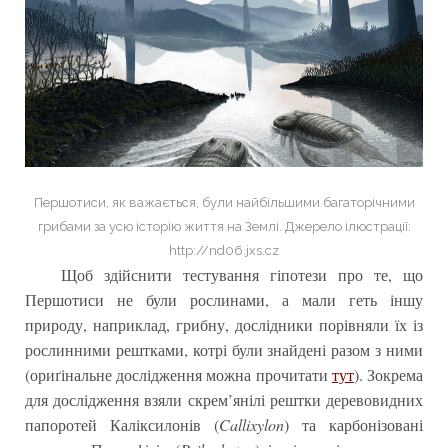
Першотиси, як важається, були найбільшими багаторічними
грибами за усю історію життя на Землі. Джерело ілюстрації:
http://nd06.jxs.cz
Щоб здійснити тестування гіпотези про те, що
Першотиси не були рослинами, а мали геть іншу
природу, наприклад, грибну, дослідники порівняли їх із
рослинними рештками, котрі були знайдені разом з ними
(ориґінальне дослідження можна прочитати
тут
). Зокрема
для дослідження взяли скрем’янілі рештки деревовидних
папоротей Каліксилонів (
Callixylon
) та карбонізовані