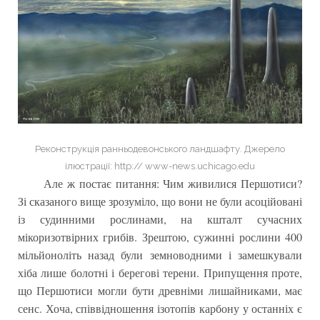
Реконструкція ранньодевонського ландшафту. Джерело
ілюстрації: http:// www-news.uchicago.edu
Але ж постає питання: Чим живилися Першотиси?
Зі сказаного вище зрозуміло, що вони не були асоційовані
із судинними рослинами, на кшталт сучасних
мікоризотвірних грибів. Зрештою, сужинні рослини 400
мільйоноліть назад були земноводними і замешкували
хіба лише болотні і берегові терени. Припущення проте,
що Першотиси могли бути древніми лишайниками, має
сенс. Хоча, співвідношення ізотопів карбону у останніх є