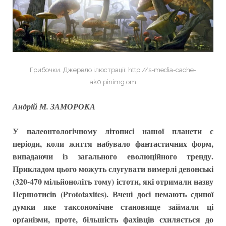
Грибочки. Джерело ілюстрації: http://s-media-cache-
ak0.pinimg.om
Андрій М. ЗАМОРОКА
У палеонтологічному літописі нашої планети є
періоди, коли життя набувало фантастичних форм,
випадаючи із загального еволюційного тренду.
Прикладом цього можуть слугувати вимерлі девонські
(320-470 мільйоноліть тому) істоти, які отримали назву
Першотисів (Prototaxites). Вчені досі немають єдиної
думки яке таксономічне становище займали ці
орґанізми, проте, більшість фахівців схиляється до