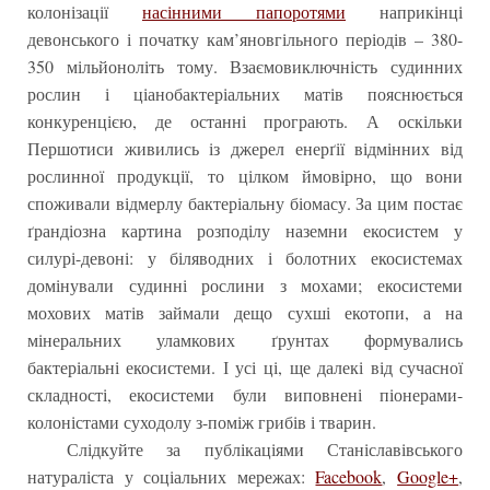
колонізації
насінними папоротями
наприкінці
девонського і початку кам’яновгільного періодів – 380-
350 мільйоноліть тому. Взаємовиключність судинних
рослин і ціанобактеріальних матів пояснюється
конкуренцією, де останні програють. А оскільки
Першотиси живились із джерел енерґії відмінних від
рослинної продукції, то цілком ймовірно, що вони
споживали відмерлу бактеріальну біомасу. За цим постає
ґрандіозна картина розподілу наземни екосистем у
силурі-девоні: у біляводних і болотних екосистемах
домінували судинні рослини з мохами; екосистеми
мохових матів займали дещо сухші екотопи, а на
мінеральних уламкових ґрунтах формувались
бактеріальні екосистеми. І усі ці, ще далекі від сучасної
складності, екосистеми були виповнені піонерами-
колоністами суходолу з-поміж грибів і тварин.
Слідкуйте за публікаціями Станіславівського
натураліста у соціальних мережах:
Facebook
,
Google+
,