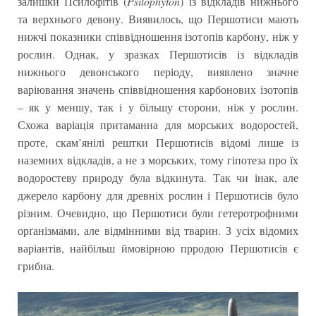
залишки Псилофітів (
Psilophyton
) із відкладів нижнього
та верхнього девону. Виявилось, що Першотиси мають
нижчі показники співвідношення ізотопів карбону, ніж у
рослин. Однак, у зразках Першотисів із відкладів
нижнього девонського періоду, виявлено значне
варіювання значень співвідношення карбонових ізотопів
– як у меншу, так і у більшу сторони, ніж у рослин.
Схожа варіація притаманна для морських водоростей,
проте, скам’янілі рештки Першотисів відомі лише із
наземних відкладів, а не з морських, тому гіпотеза про їх
водоростеву природу була відкинута. Так чи інак, але
джерело карбону для древніх рослин і Першотисів було
різним. Очевидно, що Першотиси були гетеротрофними
орґанізмами, але відмінними від тварин. З усіх відомих
варіантів, найбільш ймовірною прродою Першотисів є
грибна.