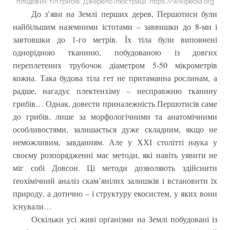
плодових тіл грибів. Джерело ілюстрації: https://wikipedia.org
До з’яви на Землі перших дерев, Першотиси були
найбільшим наземними істотами – заввишки до 8-ми і
завтовшки до 1-го метрів. Їх тіла були виповнені
однорідною тканиню, побудованою із довгих
переплетених трубочок діаметром 5-50 мікрометрів
кожна. Така будова тіла гет не притаманна рослинам, а
радше, нагадує плектенхіму – несправжню тканину
грибів… Однак, довести приналежність Першотисів саме
до грибів, лише за морфологічними та анатомічними
особливостями, залишається дуже складним, якщо не
неможливим, завданням. Але у ХХІ столітті наука у
своєму розпорядженні має методи, які навіть уявити не
міг собі Довсон. Ці методи дозволяють здійснити
ґеохімічний аналіз скам’янілих залишків і встановити їх
природу, а дотично – і структуру екосистем, у яких вони
існували…
Оскільки усі живі орґанізми на Землі побудовані із