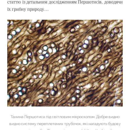
статтю із детальним дослідженням Першотисів, доводячи
їх грибну природу…
Танина Першотиса під світловим мікроскопом. Добре видно
видно систему переплетених трубочок, які нагадують будову