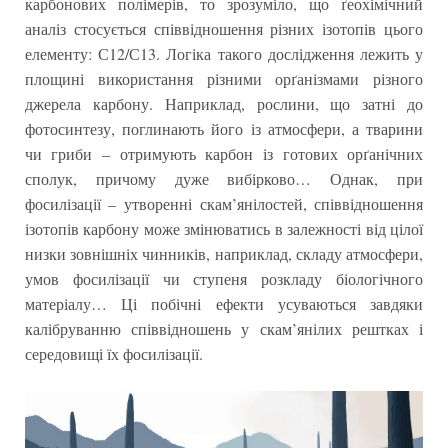
карбонових полімерів, то зрозуміло, що ґеохімічний
аналіз стосується співвідношення різних ізотопів цього
елементу: С12/С13. Логіка такого дослідження лежить у
площині використання різними орґанізмами різного
джерела карбону. Наприклад, рослини, що затні до
фотосинтезу, поглинають його із атмосфери, а тварини
чи гриби – отримують карбон із готових орґанічних
сполук, причому дуже вибірково… Однак, при
фосилізації – утворенні скам’янілостей, співвідношення
ізотопів карбону може змінюватись в залежності від цілої
низки зовнішніх чинників, наприклад, складу атмосфери,
умов фосилізації чи ступеня розкладу біологічного
матеріалу… Ці побічні ефекти усуваються завдяки
калібруванню співвідношень у скам’янілих рештках і
середовищі їх фосилізації.