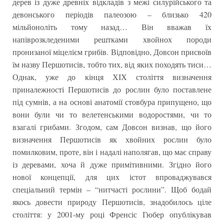
дерев із дуже древніх відкладів з межі силурійського та
девонського періодів палеозою – близько 420
мільйоноліть тому назад… Він вважав їх
напіврозкледеними рештками хвойнох породи
пронизаної міцелієм грибів. Відповідно, Довсон присвоїв
їм назву Першотисів, тобто тих, від яких походять тиси…
Однак, уже до кінця ХІХ століття визначення
приналежності Першотисів до рослин було поставлене
під сумнів, а на основі анатомії стовбура припущено, що
вони були чи то велетенськими водоростями, чи то
взагалі грибами. Згодом, сам Довсон визнав, що його
визначення Першотисів як хвойних рослин було
помилковим, проте, він і надалі наполягав, що має справу
із деревами, хоча й дуже примітивними. Згідно його
нової концепції, для цих істот впроваджувався
спеціальний термін – “нитчасті рослини”. Щоб бодай
якось довести природу Першотисів, знадобилось ціле
століття: у 2001-му році Френсіс Гюбер опублікував