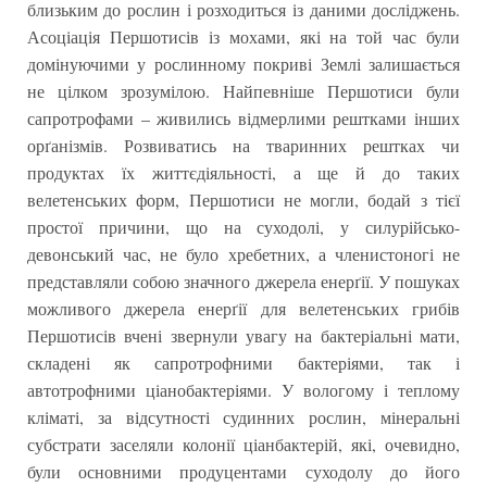
близьким до рослин і розходиться із даними досліджень.
Асоціація Першотисів із мохами, які на той час були
домінуючими у рослинному покриві Землі залишається
не цілком зрозумілою. Найпевніше Першотиси були
сапротрофами – живились відмерлими рештками інших
орґанізмів. Розвиватись на тваринних рештках чи
продуктах їх життєдіяльності, а ще й до таких
велетенських форм, Першотиси не могли, бодай з тієї
простої причини, що на суходолі, у силурійсько-
девонський час, не було хребетних, а членистоногі не
представляли собою значного джерела енерґії. У пошуках
можливого джерела енерґії для велетенських грибів
Першотисів вчені звернули увагу на бактеріальні мати,
складені як сапротрофними бактеріями, так і
автотрофними ціанобактеріями. У вологому і теплому
кліматі, за відсутності судинних рослин, мінеральні
субстрати заселяли колонії ціанбактерій, які, очевидно,
були основними продуцентами суходолу до його