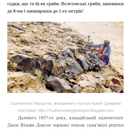
гадки, що то були гриби. Велетенські гриби, заввишки
до 8-ми і завширшки до 1-го метрів!
Скам'янілий Першотис, знайдений у пустелі Арабії. Джерело
ілюстрації: http://hudsonvalleygeologist.blogspot.com
Далекого 1857-го року, канадійський палеонтолог
Джон Вільям Довсон науково описав скам’янілі рештки