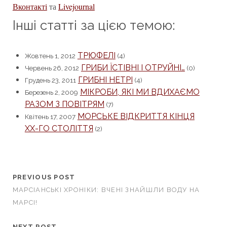
Вконтакті
та
Livejournal
Інші статті за цією темою:
ТРЮФЕЛІ
Жовтень 1, 2012
(4)
ГРИБИ ЇСТІВНІ І ОТРУЙНІ…
Червень 26, 2012
(0)
ГРИБНІ НЕТРІ
Грудень 23, 2011
(4)
МІКРОБИ, ЯКІ МИ ВДИХАЄМО
Березень 2, 2009
РАЗОМ З ПОВІТРЯМ
(7)
МОРСЬКЕ ВІДКРИТТЯ КІНЦЯ
Квітень 17, 2007
XX-ГО СТОЛІТТЯ
(2)
PREVIOUS POST
МАРСІАНСЬКІ ХРОНІКИ: ВЧЕНІ ЗНАЙШЛИ ВОДУ НА
МАРСІ!
NEXT POST