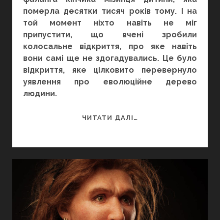
померла десятки тисяч років тому. І на
той момент ніхто навіть не міг
припустити, що вчені зробили
колосальне відкриття, про яке навіть
вони самі ще не здогадувались. Це було
відкриття, яке цілковито перевернуло
уявлення про еволюційне дерево
людини.
ПРИМАРИ
ЧИТАТИ ДАЛІ…
ПІВНОЧІ?
АБО
ЯК
ДЕНИСІВЦІ
ПЕРЕПИСАЛИ
ІСТОРІЮ
ЛЮДСЬКОЇ
ЕВОЛЮЦІЇ