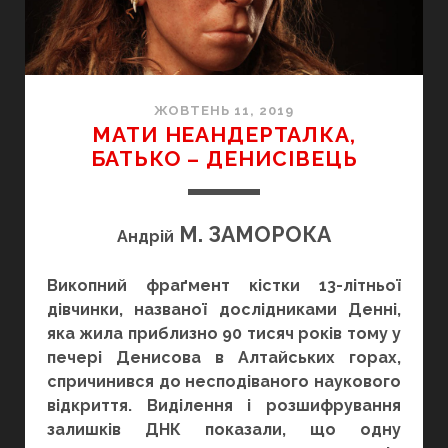
ЖОВТЕНЬ 11, 2019
МАТИ НЕАНДЕРТАЛКА,
БАТЬКО – ДЕНИСІВЕЦЬ
М. ЗАМОРОКА
Андрій
Викопний фраґмент кістки 13-літньої
дівчинки, названої дослідниками Денні,
яка жила приблизно 90 тисяч років тому у
печері Денисова в Алтайських горах,
спричинився до несподіваного наукового
відкриття. Виділення і розшифрування
залишків ДНК показали, що одну