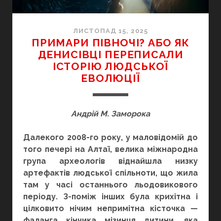
ЛИСТОПАД 15, 2025
ПРИМАРИ ПІВНОЧІ? АБО ЯК
ДЕНИСІВЦІ ПЕРЕПИСАЛИ
ІСТОРІЮ ЛЮДСЬКОЇ
ЕВОЛЮЦІЇ
Андрій М. Заморока
Далекого 2008-го року, у маловідомій до
того печері на Алтаї, велика міжнародна
група археологів віднайшла низку
артефактів людської спільноти, що жила
там у часі останнього льодовикового
періоду. З-поміж інших була крихітна і
цілковито нічим непримітна кісточка —
фаланга кінчика мізинця дитини, яка