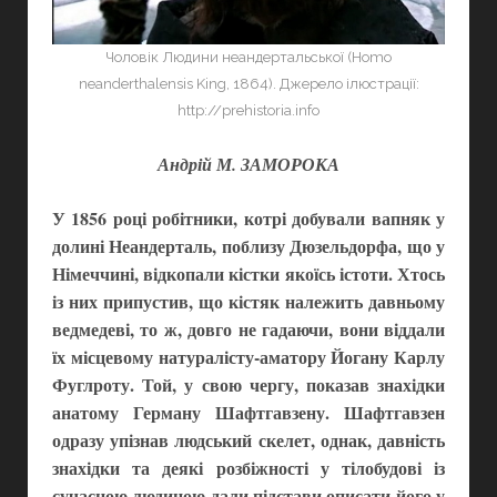
Чоловік Людини неандертальської (Homo
neanderthalensis King, 1864). Джерело ілюстрації:
http://prehistoria.info
Андрій М. ЗАМОРОКА
У 1856 році робітники, котрі добували вапняк у
долині Неандерталь, поблизу Дюзельдорфа, що у
Німеччині, відкопали кістки якоїсь істоти. Хтось
із них припустив, що кістяк належить давньому
ведмедеві, то ж, довго не гадаючи, вони віддали
їх місцевому натуралісту-аматору Йогану Карлу
Фуглроту. Той, у свою чергу, показав знахідки
анатому Герману Шафтгавзену. Шафтгавзен
одразу упізнав людський скелет, однак, давність
знахідки та деякі розбіжності у тілобудові із
сучасною людиною дали підстави описати його у