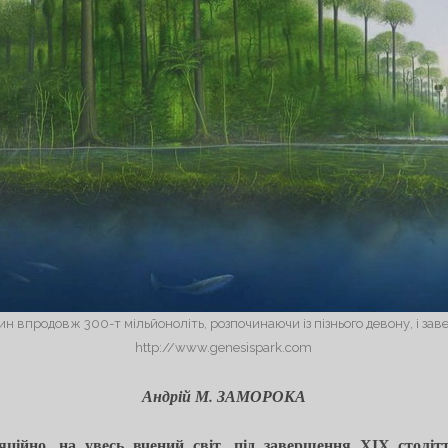
н впродовж 300-т мільйоноліть, розпочинаючи із пізнього девону, і зав
http://www.genesispark.com
Андрій М. ЗАМОРОКА
ляційно, на увесь вчений світ, під завершення ХІХ столі