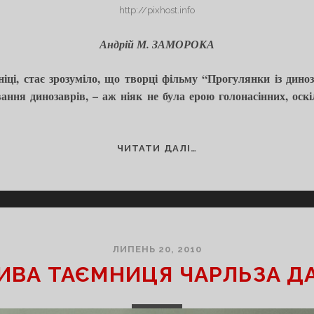
http://pixhost.info
Андрій М. ЗАМОРОКА
аніці, стає зрозуміло, що творці фільму “Прогулянки із дино
вання динозаврів, – аж ніяк не була ерою голонасінних, оск
ПАРК
ЧИТАТИ ДАЛІ…
ЮРСЬКОГО
ПЕРІОДУ
БУВ
КВІТУЧИМ
САДОМ
ЛИПЕНЬ 20, 2010
ВА ТАЄМНИЦЯ ЧАРЛЬЗА Д