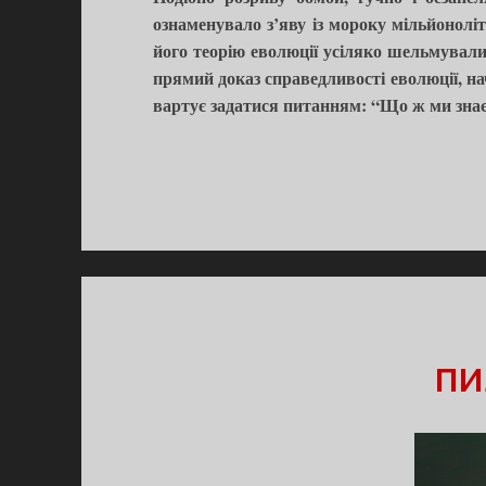
ознаменувало з’яву із мороку мільйоноліт
його теорію еволюції усіляко шельмували
прямий доказ справедливості еволюції, на
вартує задатися питанням: “Що ж ми знаємо
ПИ