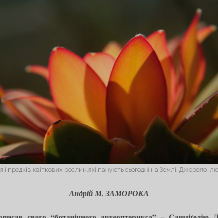
і предків квіткових рослин,які панують сьогодні на Землі. Джерело ілю
Андрій М. ЗАМОРОКА
писав свого “ботанічного археоптерикса” – Санміґелію Л