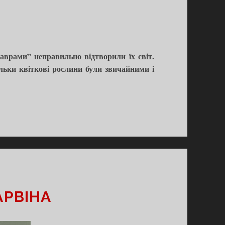
заврами” неправильно відтворили їх світ.
ільки квіткові рослини були звичайними і
АРВІНА