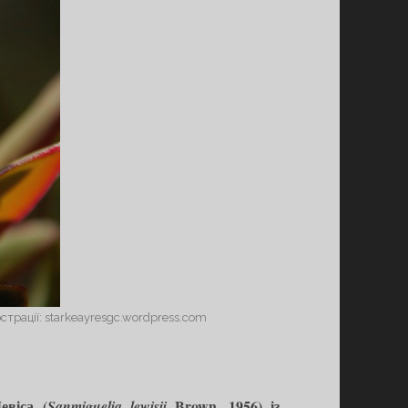
страції: starkeayresgc.wordpress.com
евіса (
Brown, 1956) із
Sanmiguelia lewisii