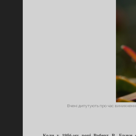
Вчені дипутують про час виникнення 
Коли у 1956-му році Роберт В. Браун о