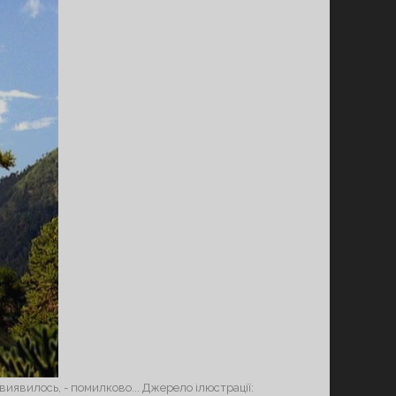
 виявилось, - помилково... Джерело ілюстрації: