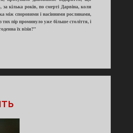
 за кілька років, по смерті Дарвіна, коли
нка між споровими і насінними рослинами,
 тих пір проминуло уже більше століття, і
оденна їх візія?”
ІТЬ