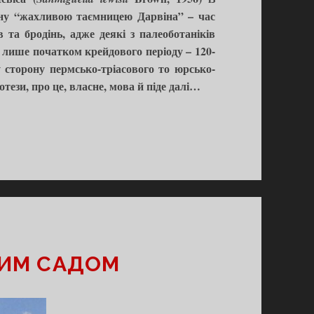
вану “жахливою таємницею Дарвіна” – час
 та бродінь, адже деякі з палеоботаніків
я лише початком крейдового періоду – 120-
у сторону пермсько-тріасового то юрсько-
отези, про це, власне, мова й піде далі…
ЧИМ САДОМ