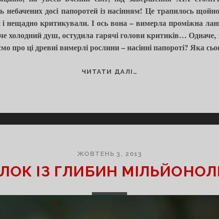
ь небачених досі папоротей із насінням! Це трапилось щойно,
 і нещадно критикували. І ось вона – вимерла проміжна ла
че холодний душ, остудила гарячі голови критиків… Одначе, з
 про ці древні вимерлі рослини – насінні папороті? Яка сьог
НАСІННІ
ЧИТАТИ ДАЛІ…
ПАПОРОТІ
ЖОВТЕНЬ 3, 2013
ЛОК ІЗ ГЛИБИН МІЛЬЙОНОЛ