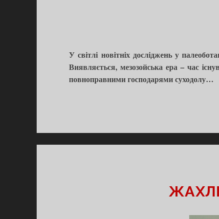
У світлі новітніх досліджень у палеобот
Виявляється, мезозойська ера – час існу
повноправними господарями суходолу…
ЖАХЛИ