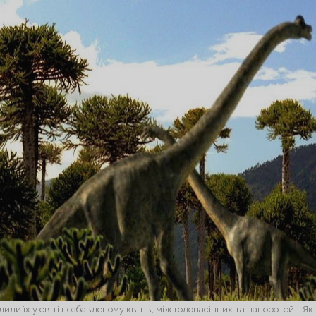
или їх у світі позбавленому квітів, між голонасінних та папоротей... Як