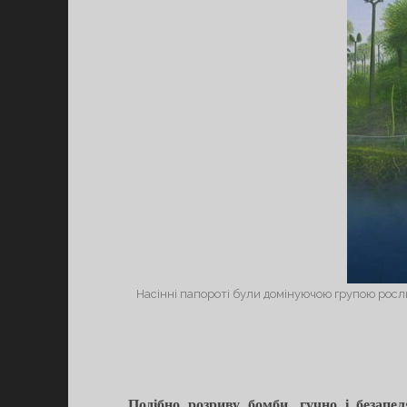
Насінні папороті були домінуючою групою росли
Подібно розриву бомби, гучно і безапе