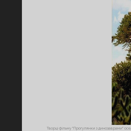
Творці фільму "Прогулянки з динозаврами" осел