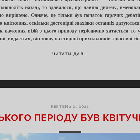
мільйоноліть назад), то здавалося, що давню дилему, ймено
 вирішено. Одначе, це тільки був початок гарячих дебатів
о квіткових, оскільки достовірні знахідки останніх датуютьс
 наукових візій з цього приводу періодично хитається то 
і, видається, він знову на стороні прихильників тріасової гіп
ПИЛОК
ЧИТАТИ ДАЛІ…
ІЗ
ГЛИБИН
МІЛЬЙОНОЛІТЬ
КВІТЕНЬ 2, 2011
ЬКОГО ПЕРІОДУ БУВ КВІТУ