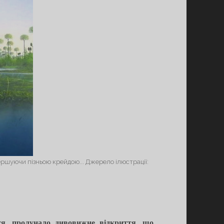
ершуючи пізньою крейдою... Джерело ілюстрації:
ття, пролунало дивовижне відкриття, що