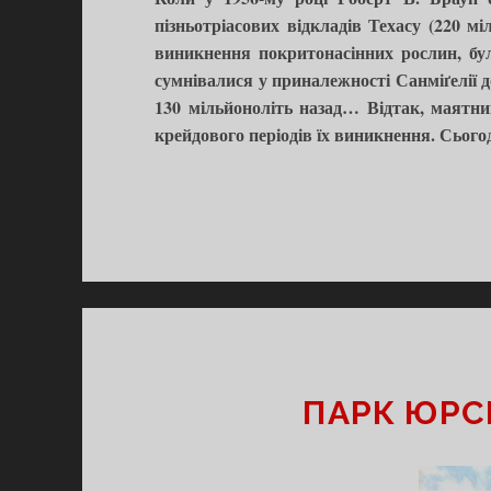
пізньотріасових відкладів Техасу (220 
виникнення покритонасінних рослин, було
сумнівалися у приналежності Санміґелії д
130 мільйоноліть назад… Відтак, маятник
крейдового періодів їх виникнення. Сьогодн
ПАРК ЮРС