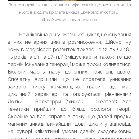
Всього за декілька днів панцир німфи розтріскується на спині і з
нього виходить крилата цикада. Джерело ілюстрації:
https://www.cicadamania.com
Найцікавіша річ у “магічних” цикад це існування
в них непарних циклів розмноження. Дійсно, ну
чому в Magicicada розвиток триває не 12-ть, чи 18-
ть років, а 13 та 17-ть? Змішує карти також те, що
термін існування генерації може трохи коливатися.
Біологи мають пару дотепних пояснень цього.
Спочатку вирішили, що це стратегія уникання
зайвого тиску комахоїдних тварин, що має
циклічний характер та описується рівняннями
Лотки — Вольтерри (“хижак — жертва”). Але
генетики прийшли до більш розлогої теорії.
Скоріше за все, справа в тому, що далекі предки
магічних цикад “винайшли” довгі цикли у відповідь
на суворі кліматичні умови давніх льодовикових
періодів заради зниження тиску природнього