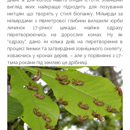
вигляд яких найкраще підходить для позування
митцям, що творять у стилі біопанку. Мільярди за
мільярдами з півметрової глибини вилазили юрби
личинок 17-річної цикади, майже одразу
перетворюючись на дорослих комах. Ну як
“одразу”, дамо їм кілька днів на перетворення в
процесі линьки та затвердіння зовнішнього скелету,
ховаючись у кронах дерев, – але у порівнянні з 17-
тьма роками під землею це дрібниці.