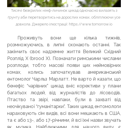
Тисячі безкрилих німф-личинок цикад одночасно вилазять з
ґрунту аби перетворитись на дорослих комах, обліплюючи усе
довкола. Джерело ілюстрації: https://www.tomorrow.io
Проживуть вони ще кілька тижнів,
розмножуючись, в липні сконають останні. Так
закінчить своє надземне життя Великий Східний
Розплід X (brood X). Позначати римськими числами
розплоди, тобто масові появи цих неймовірних
комах, колись започаткував американський
ентомолог Чарльз Марлатт. Не варто й казати, що
бенефіс “чарівних” цикад вніс корективи у плани
багатьох людей, від журналістів до лісоводів.
Птаство та звірі, навпаки, були в захваті від
неочікуваної “гуманітарки”. Таких цикад ентомологи
нараховують сім видів, всі вони мешкають в США,
та є або 13-, або 17-річними, й всі іхні назви звучать
як музика. Найближчими для нашого виду є