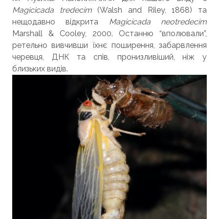
Magicicada tredecim
(Walsh and Riley, 1868) та
нещодавно відкрита
Magicicada neotredecim
Marshall & Cooley, 2000. Останню “вполювали”,
ретельно вивчивши їхнє поширення, забарвлення
черевця, ДНК та спів, пронизливіший, ніж у
близьких видів.