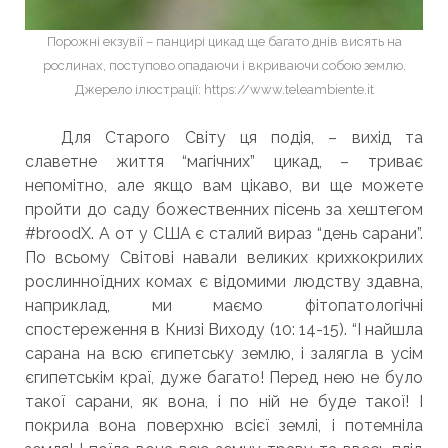
Порожні екзувії – панцирі цикад ще багато днів висять на
рослинах, поступово опадаючи і вкриваючи собою землю.
Джерело ілюстрації: https://www.teleambiente.it
Для Старого Світу ця подія, – вихід та
славетне життя “магічних” цикад, – триває
непомітно, але якщо вам цікаво, ви ще можете
пройти до саду божественних пісень за хештегом
#broodX. А от у США є сталий вираз “день сарани”.
По всьому Світові навали великих крихкокрилих
рослинноїдних комах є відомими людству здавна,
наприклад, ми маємо фітопатологічні
спостереження в Книзі Виходу (10: 14-15). “І найшла
сарана на всю єгипетську землю, і залягла в усім
єгипетськім краї, дуже багато! Перед нею не було
такої сарани, як вона, і по ній не буде такої! І
покрила вона поверхню всієї землі, і потемніла