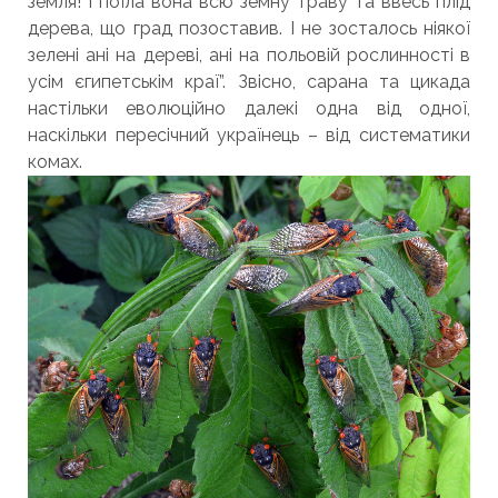
земля! І поїла вона всю земну траву та ввесь плід
дерева, що град позоставив. І не зосталось ніякої
зелені ані на дереві, ані на польовій рослинності в
усім єгипетськім краї”. Звісно, сарана та цикада
настільки еволюційно далекі одна від одної,
наскільки пересічний українець – від систематики
комах.