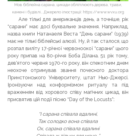
Мов біблейна сарана, цикади обліплюють дерева, трави,
камені і будівлі… Джерело ілюстрації: https://www.wvxu.org
Але тількі для американців день, а точніше, рік
“сарани” має досі буквальне значення. Наприклад,
назва книги Натанаеля Веста “День сарани” (1939)
має не тількі біблейські алюзії. Ну, й так сталося, що
розпал виліту 17-річної червоноокої “сарани” цього
року припав на 80-річчя Боба Ділана. 51 рік тому,
дев’ятого червня 1970-го року, він спекотним днем
неохоче отримував звання почесного доктора
Принстонського Університету, штат Нью-Джерсі.
Іронізуючи над конформізмом ритуалу та під
враженням від хорового співу магічних цикад, він
присвятив цій події пісню “Day of the Locusts”:
“І сарана співала вдалині,
Так солодко вона співала
Ох, сарана співала вдалині
Співала ж тільки для мене…”