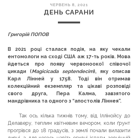
ЧЕРВЕНЬ 8, 2021
ДЕНЬ САРАНИ
Григорій ПОПОВ
В 2021 році сталася подія, на яку чекали
ентомологи на сході США аж 17-ть років. Мова
йдеться про появу червоноокої співочої
цикади (
Magicicada septendecim
), яку описав
Карл Лінней у 1758. Тоді він отримав
колекційний екземпляр та цікаві розповіді
свого друга, Пера Калма, завзятого
мандрівника та одного з “апостолів Ліннея”.
Так ось, кілька тижнів тому, від Іллінойсу до
Делаверу, теплим квітневим вечором, коли ґрунт
прогрівся до 18 градусів, з землі почали вилазити
дивні, а для когось навіть огидні істоти, зовнішній