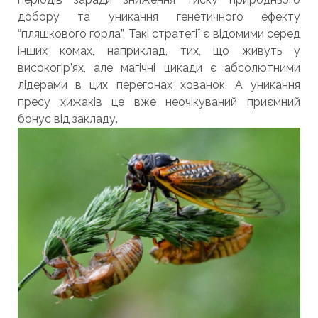
добору та уникання генетичного ефекту
“пляшкового горла”. Такі стратегії є відомими серед
інших комах, наприклад, тих, що живуть у
високогір’ях, але магічні цикади є абсолютними
лідерами в цих перегонах хованок. А уникання
пресу хижаків це вже неочікуваний приємний
бонус від закладу.