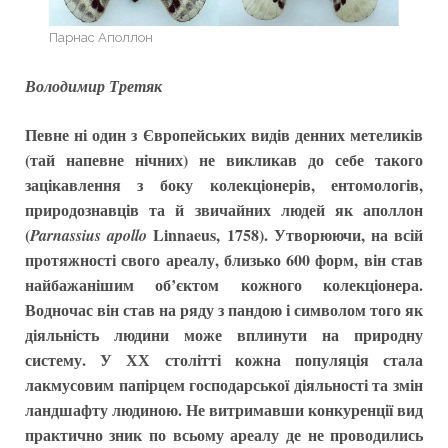
Парнас Аполлон
Володимир Третяк
Певне ні один з Європейських видів денних метеликів
(тай напевне нічних) не викликав до себе такого
зацікавлення з боку колекціонерів, ентомологів,
природознавців та й звичайних людей як аполлон
(
Linnaeus, 1758). Утворюючи, на всій
Parnassius apollo
протяжності свого ареалу, близько 600 форм, він став
найбажанішим об’єктом кожного колекціонера.
Водночас він став на ряду з пандою і символом того як
діяльність людини може вплинути на природну
систему. У ХХ столітті кожна популяція стала
лакмусовим папірцем господарської діяльності та змін
ландшафту людиною. Не витримавши конкуренції вид
практично зник по всьому ареалу де не проводились