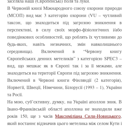
заселяла наші (Європейські) поля та луки.
В Червоній книзі Міжнародного союзу охорони природи
(МСОП) вид має 3 категорію охорони (VU – чутливий
таксон, що знаходиться під загрозою зникнення в
перспективі, в силу своїх морфо-фізіологічних і/або
поведінкових особливостей, що роблять їх чутливими до
будь-яких, навіть незначних, змін навколишнього
середовища). Включений в “Червону книгу
Європейських денних метеликів” з категорією SPEC3 –
вид, що мешкає як в Європі так і за її межами, але
знаходиться на території Європи під загрозою зникнення.
Включений в Червоні книги Фінляндії (2 категорія),
Норвегії, Швеції, Німечини, Білорусії (1993 – 1), України
та Росії.
На мою, суб’єктивну, думку, на Україні аполлон зник. В
Івано-Франківській області аполлона не знаходили вже
років 150, ще з часів
Максиміліана Сили-Новицького
,
який востаннє відзначив цього метелика між селом Кути і