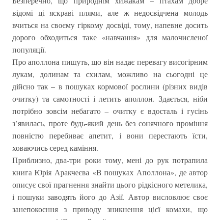
Безперечно, що природнім хижакам – птахам добре
відомі ці яскраві плями, але ж недосвідчена молодь
вчиться на своєму гіркому досвіді, тому, напевне досить
дорого обходиться таке «навчання» для малочисленої
популяції.
Про аполлона пишуть, що він надає перевагу висогірним
лукам, долинам та схилам, можливо на сьогодні це
дійсно так – в пошуках кормової рослини (різних видів
очитку) та самотності і летить аполлон. Здається, ніби
потрібно зовсім небагато – очитку є вдосталь і гусінь
з’явилась, проте будь-який день без сонячного проміння
повністю перебиває апетит, і вони перестають їсти,
ховаючись серед каміння.
Приблизно, два-три роки тому, мені до рук потрапила
книга Юрія Аракчеєва «В пошуках Аполлона», де автор
описує свої прагнення знайти цього рідкісного метелика,
і пошуки заводять його до Азії. Автор висловлює своє
занепокоєння з приводу зникнення цієї комахи, що