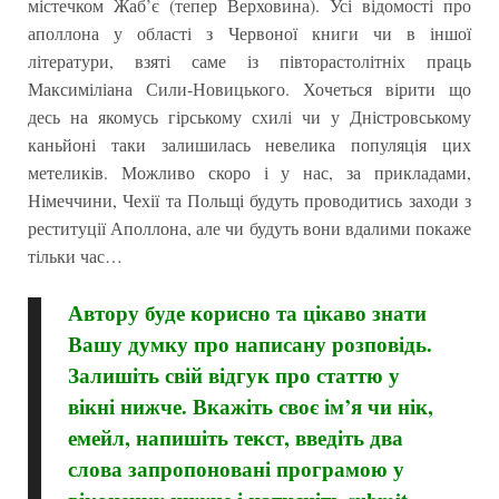
містечком Жаб’є (тепер Верховина). Усі відомості про
аполлона у області з Червоної книги чи в іншої
літератури, взяті саме із півторастолітніх праць
Максиміліана Сили-Новицького. Хочеться вірити що
десь на якомусь гірському схилі чи у Дністровському
каньйоні таки залишилась невелика популяція цих
метеликів. Можливо скоро і у нас, за прикладами,
Німеччини, Чехії та Польщі будуть проводитись заходи з
реституції Аполлона, але чи будуть вони вдалими покаже
тільки час…
Автору буде корисно та цікаво знати
Вашу думку про написану розповідь.
Залишіть свій відгук про статтю у
вікні нижче. Вкажіть своє ім’я чи нік,
емейл, напишіть текст, введіть два
слова запропоновані програмою у