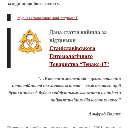
заходи щодо його захисту.
Журнал Станіславівський натуралісТ
Дана стаття вийшла за
підтримки
Станіславівського
Ентомологічного
Товариства “Тенакс-17”
“…Вивчення метеликів – цього втілення
непостійності та легковажності – замість того щоб
бути в зневазі, буде в майбутньому вважатись однією з
найважливіших біологічних наук.”
Альфред Воллес
Вперше я побачив аполлона в липні 2001 року в