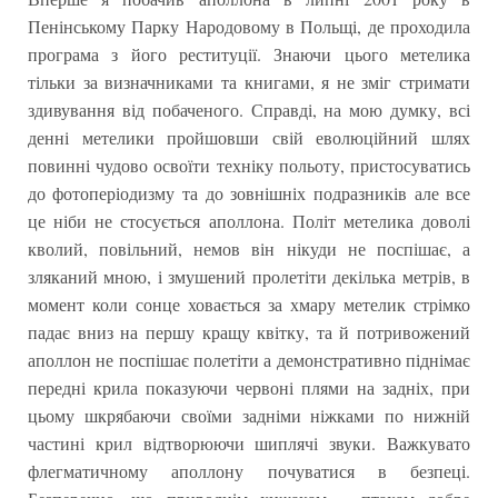
Пенінському Парку Народовому в Польщі, де проходила
програма з його реституції. Знаючи цього метелика
тільки за визначниками та книгами, я не зміг стримати
здивування від побаченого. Справді, на мою думку, всі
денні метелики пройшовши свій еволюційний шлях
повинні чудово освоїти техніку польоту, пристосуватись
до фотоперіодизму та до зовнішніх подразників але все
це ніби не стосується аполлона. Політ метелика доволі
кволий, повільний, немов він нікуди не поспішає, а
зляканий мною, і змушений пролетіти декілька метрів, в
момент коли сонце ховається за хмару метелик стрімко
падає вниз на першу кращу квітку, та й потривожений
аполлон не поспішає полетіти а демонстративно піднімає
передні крила показуючи червоні плями на задніх, при
цьому шкрябаючи своїми задніми ніжками по нижній
частині крил відтворюючи шиплячі звуки. Важкувато
флегматичному аполлону почуватися в безпеці.