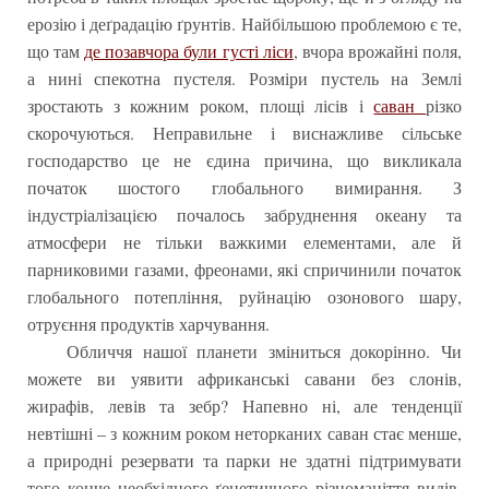
ерозію і деґрадацію ґрунтів. Найбільшою проблемою є те,
що там
де позавчора були густі ліси
, вчора врожайні поля,
а нині спекотна пустеля. Розміри пустель на Землі
зростають з кожним роком, площі лісів і
саван
різко
скорочуються. Неправильне і виснажливе сільське
господарство це не єдина причина, що викликала
початок шостого глобального вимирання. З
індустріалізацією почалось забруднення океану та
атмосфери не тільки важкими елементами, але й
парниковими газами, фреонами, які спричинили початок
глобального потепління, руйнацію озонового шару,
отруєння продуктів харчування.
Обличчя нашої планети зміниться докорінно. Чи
можете ви уявити африканські савани без слонів,
жирафів, левів та зебр? Напевно ні, але тенденції
невтішні – з кожним роком неторканих саван стає менше,
а природні резервати та парки не здатні підтримувати
того конче необхідного ґенетичного різноманіття видів,