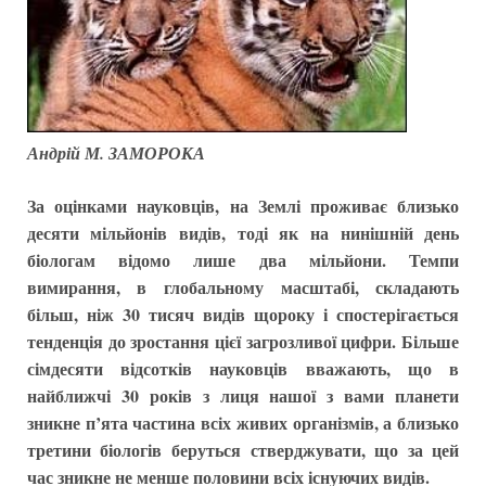
Андрій М. ЗАМОРОКА
За оцінками науковців, на Землі проживає близько
десяти мільйонів видів, тоді як на нинішній день
біологам відомо лише два мільйони. Темпи
вимирання, в глобальному масштабі, складають
більш, ніж 30 тисяч видів щороку і спостерігається
тенденція до зростання цієї загрозливої цифри.
Більше
сімдесяти відсотків науковців вважають, що в
найближчі 30 років з лиця нашої з вами планети
зникне п’ята частина всіх живих організмів, а близько
третини біологів беруться стверджувати, що за цей
час зникне не менше половини всіх існуючих видів.