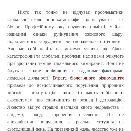
Ніхто так тонко не відчуває проблематики
глобальної екологічної катастрофи, що насувається, як
біолог. Професійному оку науковця помітні, майже,
невидимі ознаки руйнування озонового шару,
полютантного забруднення чи глобального потепління.
Але ми собі навіть не можемо уявити, що більш
катастрофічні та глобальні проблеми нас з вами очікують
при зростанні темпів глобального вимирання. Вони не
йдуть в жодне порівняння зі згаданими факторами
людської діяльності.
Втрата біологічного різноманіття
призведе до всепоглинаючого порушення природних
зв’язків – зникнуть цілі ланки, які надають стабільності
екосистемам, що спричинить їх розпад і деґрадацію.
Людство відчує страшні наслідки свого недбальства –
епідемії, голод, скорочення населення. Це не
апокаліптичні віщування, а реальна ситуація на
сьогоднішній день. На превеликий жаль, людство уже не