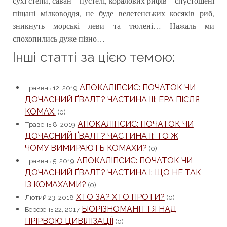
сухі степи, саван – пустелі, коралових рифів – спустошені
піщані мілководдя, не буде велетенських косяків риб,
зникнуть морські леви та тюлені… Нажаль ми
спохопились дуже пізно…
Інші статті за цією темою:
АПОКАЛІПСИС: ПОЧАТОК ЧИ
Травень 12, 2019
ДОЧАСНИЙ ҐВАЛТ? ЧАСТИНА ІІІ: ЕРА ПІСЛЯ
КОМАХ.
(0)
АПОКАЛІПСИС: ПОЧАТОК ЧИ
Травень 8, 2019
ДОЧАСНИЙ ҐВАЛТ? ЧАСТИНА ІІ: ТО Ж
ЧОМУ ВИМИРАЮТЬ КОМАХИ?
(0)
АПОКАЛІПСИС: ПОЧАТОК ЧИ
Травень 5, 2019
ДОЧАСНИЙ ҐВАЛТ? ЧАСТИНА І: ЩО НЕ ТАК
ІЗ КОМАХАМИ?
(0)
ХТО ЗА? ХТО ПРОТИ?
Лютий 23, 2018
(0)
БІОРІЗНОМАНІТТЯ НАД
Березень 22, 2017
ПРІРВОЮ ЦИВІЛІЗАЦІЇ
(0)