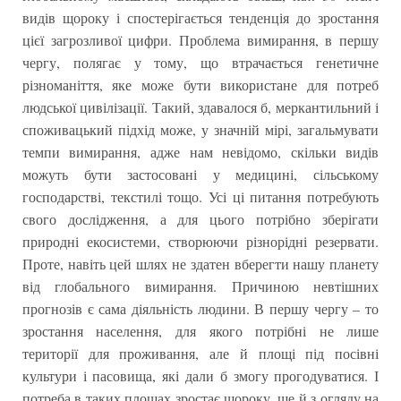
видів щороку і спостерігається тенденція до зростання
цієї загрозливої цифри. Проблема вимирання, в першу
чергу, полягає у тому, що втрачається генетичне
різноманіття, яке може бути використане для потреб
людської цивілізації. Такий, здавалося б, меркантильний і
споживацький підхід може, у значній мірі, загальмувати
темпи вимирання, адже нам невідомо, скільки видів
можуть бути застосовані у медицині, сільському
господарстві, текстилі тощо. Усі ці питання потребують
свого дослідження, а для цього потрібно зберігати
природні екосистеми, створюючи різнорідні резервати.
Проте, навіть цей шлях не здатен вберегти нашу планету
від глобального вимирання. Причиною невтішних
прогнозів є сама діяльність людини. В першу чергу – то
зростання населення, для якого потрібні не лише
території для проживання, але й площі під посівні
культури і пасовища, які дали б змогу прогодуватися. І
потреба в таких площах зростає щороку, ще й з огляду на