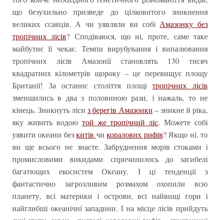
що безухильно призведе до цілковитого зникнення
великих ссавців. А чи уявляли ви собі
Амазонку без
тропічних лісів
? Сподіваюся, що ні, проте, саме таке
майбутнє її чекає. Темпи вирубування і випалювання
тропічних лісів Амазонії становлять 130 тисяч
квадратних кілометрів щороку – це перевищує площу
Британії! За останнє століття площі
тропічних лісів
зменшились в два з половиною рази, і нажаль, то не
кінець. Зникнуть ліси
з берегів Амазонки
– зникне й ріка,
яку живить водою
той же тропічний ліс
. Можете собі
уявити океани без
китів
чи
коралових рифів
? Якщо ні, то
ви ще всього не знаєте. Забруднення морів стоками і
промисловими викидами спричинилось до загибелі
багатющих екосистем Океану. І ці тенденції з
фантастично загрозливим розмахом охопили всю
планету, всі материки і острови, всі найвищі гори і
найглибші океанічні западини. І на місце лісів прийдуть