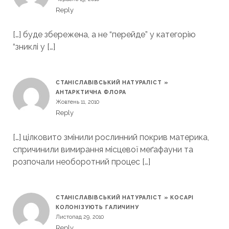
Reply
[…] буде збережена, а не “перейде” у категорію
“зниклі у […]
СТАНІСЛАВІВСЬКИЙ НАТУРАЛІСТ »
АНТАРКТИЧНА ФЛОРА
Жовтень 11, 2010
Reply
[…] цілковито змінили рослинний покрив материка,
спричинили вимирання місцевої меґафауни та
розпочали необоротний процес […]
СТАНІСЛАВІВСЬКИЙ НАТУРАЛІСТ » КОСАРІ
КОЛОНІЗУЮТЬ ГАЛИЧИНУ
Листопад 29, 2010
Reply