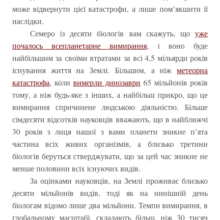
може відвернути цієї катастрофи, а лише пом’якшити її
наслідки.
Семеро із десяти біологів вам скажуть, що
уже
почалось всепланетарне вимирання
, і воно буде
найбільшим за своїми втратами за всі 4,5 мільярди років
існування життя на Землі. Більшим, а ніж
метеорна
катастрофа
, коли
вимерли динозаври
65 мільйонів років
тому, а ніж будь-яке з інших, а найбільш прикро, що це
вимирання спричинене людською діяльністю. Більше
сімдесяти відсотків науковців вважають, що в найближчі
30 років з лиця нашої з вами планети зникне п’ята
частина всіх живих організмів, а близько третини
біологів беруться стверджувати, що за цей час зникне не
менше половини всіх існуючих видів.
За оцінками науковців, на Землі проживає близько
десяти мільйонів видів, тоді як на нинішній день
біологам відомо лише два мільйони. Темпи вимирання, в
глобальному масштабі, складають більш, ніж 30 тисяч