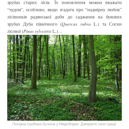
зрубах старих лісів. Їх поновлення можна вважати
“чудом”, особливо, якщо згадати про “надмірну любов”
лісівників радянської доби до саджання на букових
зрубах Дуба північного (
Quercus rubra
L.) та Сосни
лісової (
Pinus sylvestris
L.)…
Похідна грабова бучина у Медоборах. Джерело ілюстрації: