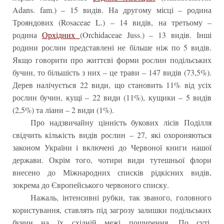
Adans. fam.) – 15 видів. На другому місці – родина
Трояндових (Rosaceae L.) – 14 видів, на третьому –
родина
Орхідних
(Orchidaceae Juss.) – 13 видів. Інші
родини рослин представлені не більше ніж по 5 видів.
Якщо говорити про життєві форми рослин подільських
бучин, то більшість з них – це трави – 147 видів (73,5%).
Дерев налічується 22 види, що становить 11% від усіх
рослин бучин, кущі – 22 види (11%), кущики – 5 видів
(2,5%) та ліани – 2 види (1%).
Про надзвичайну цінність букових лісів Поділля
свідчить кількість видів рослин – 27, які охороняються
законом України і включені до Червоної книги нашої
держави. Окрім того, чотири види тутешньої флори
внесено до Міжнародних списків рідкісних видів,
зокрема до Європейського червоного списку.
Нажаль, інтенсивні рубки, так званого, головного
користування, ставлять під загрозу залишки подільських
бучин на їх східній межі поширення. По суті,