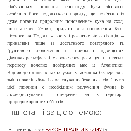
відбувається знищення генофонду Бука лісового,
особливо його подільського підвиду, що пов’язано із
дуже поганим природним поновленням бука на сході
його ареалу. Умови, придатні для поновлення Бука
лісового на Поділлі – росту і розвитку його сіянців, –
принагідні лише за достатнього повітряного та
ґрунтового зволоження на найбільш підвищених
ділянках рельєфу, які, у свою чергу, розміщені на шляхах
переносу вологих повітряних мас із Атлантики.
Відповідно лише в таких умовах можлива безперервна
зміна поколінь бука і саме існування букових лісів. Саме з
цієї причини є необхідним вилучення бучин із
лісокористування і створення на їх території
природоохоронних об’єктів.
Інші статті за цією темою:
БУКОВІ ПРАЛІСИ КРИМУ
Жовтень 3, 2010
(7)