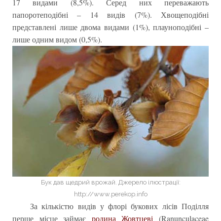
17 видами (8,5%). Серед них переважають
папоротеподібні – 14 видів (7%). Хвощеподібні
представлені лише двома видами (1%), плауноподібні –
лише одним видом (0,5%).
Бук дав щедрий врожай. Джерело ілюстрації:
http://www.perekop.info
За кількістю видів у флорі букових лісів Поділля
перше місце займає
родина Жовтцеві
(Ranunculaceae