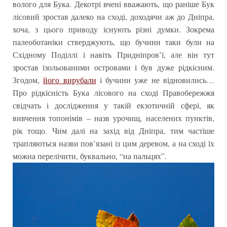
волого для Бука. Декотрі вчені вважають, що раніше Бук
лісовий зростав далеко на сході, доходячи аж до Дніпра,
хоча, з цього приводу існують різні думки. Зокрема
палеоботаніки стверджують, що бучини таки були на
Східному Поділлі і навіть Придніпров’ї, але він тут
зростав ізольованими островами і був дуже рідкісним.
Згодом,
його вирубали
і бучини уже не відновились…
Про рідкісність Бука лісового на сході Правобережжя
свідчать і дослідження у такій екзотичній сфері, як
вивчення топонімів – назв урочищ, населених пунктів,
рік тощо. Чим далі на захід від Дніпра, тим частіше
трапляються назви пов’язані із цим деревом, а на сході їх
можна перелічити, буквально, “на пальцях”.