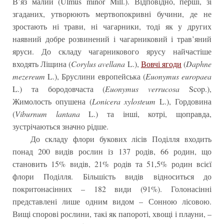
В’яз малий (Ulmus minor Mill.). Відповідно, перші, зі
згаданих, утворюють мертвопокривні бучини, де не
зростають ні трави, ні чагарники, тоді як у других
наявний добре розвинений і чагарниковий і трав’яний
яруси. До складу чагарникового ярусу найчастіше
входять Ліщина (
Corylus avellana
L.),
Вовчі ягоди
(
Daphne
mezereum
L.), Бруслини европейська (
Euonymus europaea
L.) та бородовчаста (
Euonymus verrucosa
Scop.),
Жимолость опушена (
Lonicera xylosteum
L.), Гордовина
(
Viburnum lantana
L.) та інші, котрі, щоправда,
зустрічаються значно рідше.
До складу флори букових лісів Поділля входить
понад 200 видів рослин із 137 родів, 66 родин, що
становить 15% видів, 21% родів та 51,5% родин всієї
флори Поділля. Більшість видів відноситься до
покритонасінних – 182 види (91%). Голонасінні
представлені лише одним видом – Сонною лісовою.
Вищі спорові рослини, такі як папороті, хвощі і плауни, –