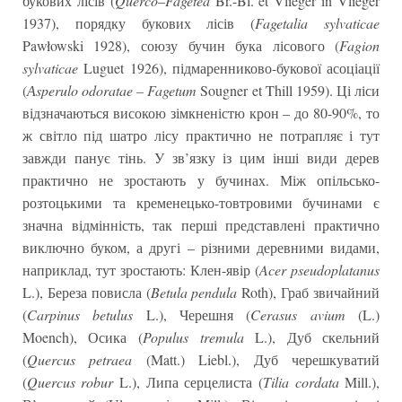
букових лісів (
Querco
–
Fagetea
Br.-Bl. et Vlieger in Vlieger
1937), порядку букових лісів (
Fagetalia sylvaticae
Pawłowski 1928), союзу бучин бука лісового (
Fagion
sylvaticae
Luguet 1926), підмаренниково-букової асоціації
(
Аsperulo odoratae – Fagetum
Sougner et Thill 1959). Ці ліси
відзначаються високою зімкненістю крон – до 80-90%, то
ж світло під шатро лісу практично не потрапляє і тут
завжди панує тінь. У зв’язку із цим інші види дерев
практично не зростають у бучинах. Між опільсько-
розтоцькими та кременецько-товтровими бучинами є
значна відмінність, так перші представлені практично
виключно буком, а другі – різними деревними видами,
наприклад, тут зростають: Клен-явір (
Acer pseudoplatanus
L.), Береза повисла (
Betula pendula
Roth), Граб звичайний
(
Carpinus betulus
L.), Черешня (
Cerasus avium
(L.)
Moench), Осика (
Populus tremula
L.), Дуб скельний
(
Quercus petraea
(Matt.) Liebl.), Дуб черешкуватий
(
Quercus robur
L.), Липа серцелиста (
Tilia cordata
Mill.),