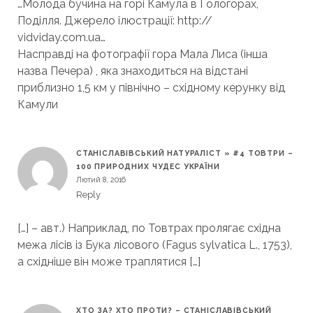
…Молода бучина на горі Камула в Гологорах,
Поділля. Джерело ілюстрації: http://
vidviday.com.ua…
Насправді на фотографії гора Мала Лиса (інша
назва Печера) , яка знаходиться на відстані
приблизно 1,5 км у північно – східному керунку від
Камули
СТАНІСЛАВІВСЬКИЙ НАТУРАЛІСТ » #4 ТОВТРИ –
100 ПРИРОДНИХ ЧУДЕС УКРАЇНИ
Лютий 8, 2016
Reply
[…] – авт.) Наприклад, по Товтрах пролягає східна
межа лісів із Бука лісового (Fagus sylvatica L., 1753),
а східніше він може траплятися […]
ХТО ЗА? ХТО ПРОТИ? – СТАНІСЛАВІВСЬКИЙ