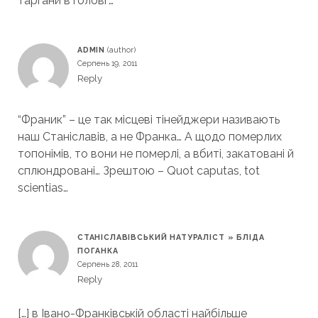
таргани в голові”…
ADMIN
Серпень 19, 2011
Reply
“Франик” – це так місцеві тінейджери називають
наш Станіславів, а не Франка… А щодо померлих
топонімів, то вони не померлі, а вбиті, закатовані й
сплюндровані… Зрештою – Quot caputas, tot
scientias…
СТАНІСЛАВІВСЬКИЙ НАТУРАЛІСТ » БЛІДА
ПОГАНКА
Серпень 28, 2011
Reply
[…] в Івано-Франківській області найбільше