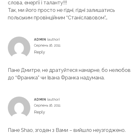
слова, енергії і таланту!!!
Так, ми його просто не гідні, гідні залишатись
польським провінційним “Станіславовом”…
ADMIN
Серпень 16, 2011
Reply
Пане Дмитре, не дратуйтеся намарне, бо нелюбов
до “Франика” чи Івана Франка надумана.
ADMIN
Серпень 16, 2011
Reply
Пане Shao, згоден з Вами – вийшло неузгоджено.