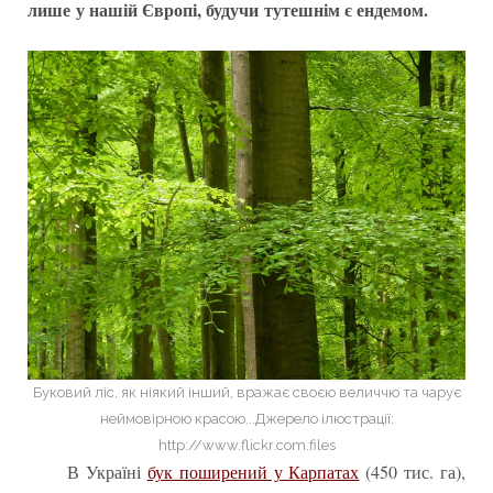
лише
у нашій Європі, будучи
тутешнім є ендемом.
Буковий ліс, як ніякий інший, вражає своєю величчю та чарує
неймовірною красою...Джерело ілюстрації:
http://www.flickr.com.files
В Україні
бук поширений у Карпатах
(450 тис. га),