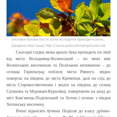
Злотавіє букове листя, коли на Поділля приходить осінь...
Джерело ілюстрації: http://www.publicdomainpictures.net
Сьогодні східна межа ареалу бука проходить по лінії
від міста Володимир-Волинський – по межі між
Волинською височиною та Поліською низовиною – до
селища Гориньград поблизу міста Рівного, звідки
повертає на південь до міста Кременця, далі на схід до
міста Старокостянтинова і звідти на південь до селищ
Сатанова та Муровані-Курилівці, повертаючи на захід до
міст Кам’янець-Подільський та Хотин і огинає з півдня
Хотинську височину.
Вчені відносять бучини Поділля до класу дубово-