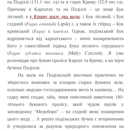
на Поділлі (131,1 тис. га) та в горах Криму (32,9 тис га).
Причому в Карпатах та на Поділлі – це лише Бук
лісовий, а
у Криму зразу два види
: і Бук лісовий, і Бук
східний (
Fagus orientalis
Lipsky.), а також їх гібрид – Бук
кримський (
Fagus
x
taurica
). Однак, подільський Бук
відрізняється від карпатського – вчені виокремлюють
його у самостійний підвид Бука лісового середнього
(
Fagus sylvatica moesiaca
(Maly) Czeсzott). Я уже
розповідав про букові праліси Карпат та Криму, а на черзі
бучини Поділля.
На жаль на Подільській височині практично не
збереглось значимих за площею старих букових лісів,
оскільки людське господарювання звело їх нанівець… На
гадку мені спадає, хіба, лише невеликий шматочок 180-
літнього букового пралісу, який чудом вцілів у
заповіднику “Медобори” – на східній межі поширення
цього виду… А решта подільських бучин є вторинними
й утворилися за рахунок природного поновлення на