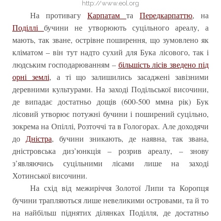
http://www.eol.org
На противагу
Карпатам
та
Передкарпаттю
, на
Поділлі
бучини не утворюють суцільного ареалу, а
мають, так зване, острівне поширення, що зумовлено як
кліматом – він тут надто сухий для Бука лісового, так і
людським господарюванням –
більшість лісів зведено під
орні землі
, а ті що залишились засаджені завізними
деревними культурами. На заході Подільської височини,
де випадає достатньо дощів (600-500 ммна рік) Бук
лісовий утворює потужні бучини і поширений суцільно,
зокрема на Опіллі, Розточчі та в Гологорах. Але доходячи
до
Дністра
, бучини зникають, де наявна, так звана,
дністровська диз’юнкція – розрив ареалу, – знову
з’являючись суцільними лісами лише на заході
Хотинської височини.
На схід від межиріччя Золотої Липи та Коропця
бучини трапляються лише невеликими островами, та й то
на найбільш піднятих ділянках Поділля, де достатньо