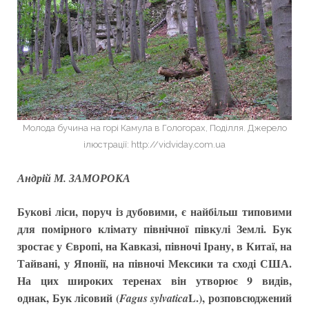
Молода бучина на горі Камула в Гологорах, Поділля. Джерело
ілюстрації: http://vidviday.com.ua
Андрій М. ЗАМОРОКА
Букові ліси, поруч із дубовими, є найбільш типовими
для помірного клімату північної півкулі Землі. Бук
зростає у Європі, на Кавказі, півночі Ірану, в Китаї, на
Тайвані, у Японії, на півночі Мексики та сході США.
На цих широких теренах він утворює 9 видів,
однак,
Бук лісовий (
L.),
розповсюджений
Fagus sylvatica