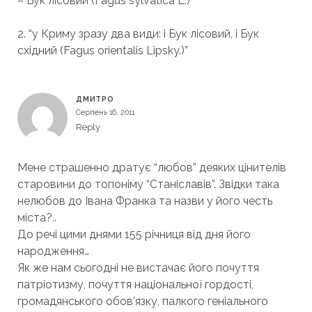
– Бук лісовий (Fagus sylvatica L.)”
2. “у Криму зразу два види: і Бук лісовий, і Бук
східний (Fagus orientalis Lipsky.)”
ДМИТРО
Серпень 16, 2011
Reply
Мене страшенно дратує “любов” деяких цінителів
старовини до топоніму “Станіславів”. Звідки така
нелюбов до Івана Франка та назви у його честь
міста?..
До речі цими днями 155 річниця від дня його
народження…
Як же нам сьогодні не вистачає його почуття
патріотизму, почуття національної гордості,
громадянського обов’язку, палкого геніального