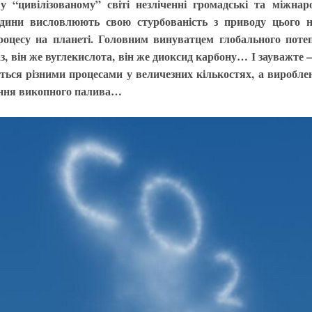
 “цивілізованому” світі незліченні громадські та міжнарод
дини висловлюють свою стурбованість з приводу цього не
оцесу на планеті. Головним винуватцем глобального поте
з, він же вуглекислота, він же диоксид карбону… І зауважте 
ться різними процесами у величезних кількостях, а виробл
ання викопного палива…