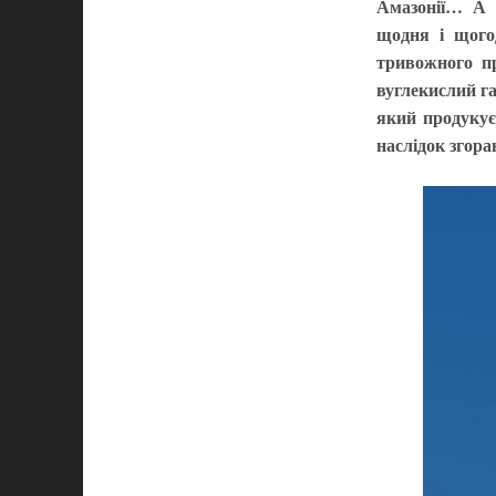
Амазонії… А у
щодня і щого
тривожного пр
вуглекислий га
який продукує
наслідок згор