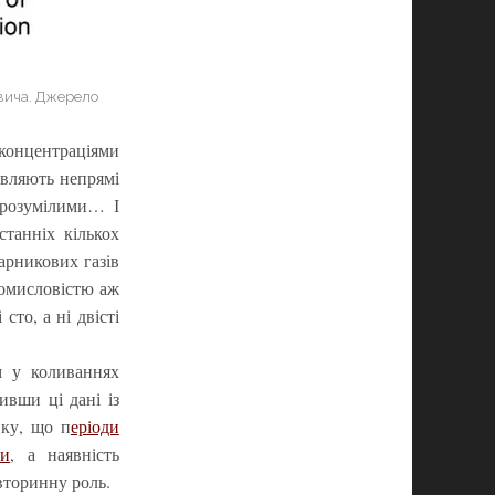
овича. Джерело
 концентраціями
являють непрямі
 зрозумілими… І
танніх кількох
арникових газів
промисловістю аж
сто, а ні двісті
м у коливаннях
ивши ці дані із
вку, що п
еріоди
ми
, а наявність
 вторинну роль.