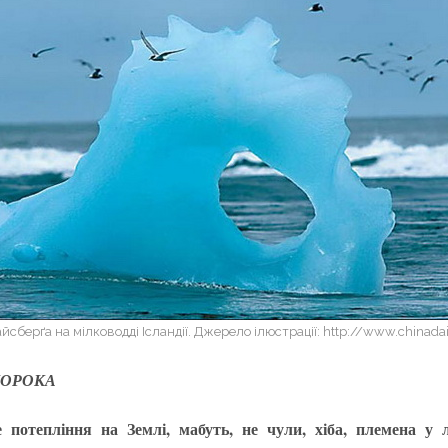
йсберґа на мілководді Ісландії. Джерело ілюстрації: http://www.chinada
АМОРОКА
 потепління на Землі, мабуть, не чули, хіба, племена у 