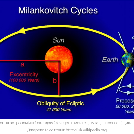
ння астрономічної складової (ексцентриситет, нутація, прецесія) цикл
Джерело ілюстрації: http://uk.wikipedia.org