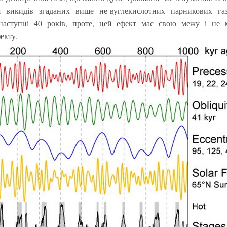
 викидів згаданих вище не-вуглекислотних парникових газ
наступні 40 років, проте, цей ефект має свою межу і не
екту.