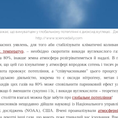
ажає, що винуватцем у глобальному потеплінні є диоксид вуглецю... Дж
http://www.sciencedaily.com
часних уявлень, для того аби стабілізувати кліматичні колив
х температур
, – необхідно скоротити викиди вуглекислого га
на 80%, інакше земна атмосфера розігріватиметься й надалі. В 
м, що цей газ існуватиме у атмосфері впродовж сотень і тисяч р
лота провокує потепління, а “співучасниками” цього процесу 
юдською діяльністю, зокрема то є оксиди нітроґену, метан 
кидів цих газів на 80% може сповільнити парниковий ефект у
 якщо б зменшити сукупно і їх, і викиди вуглекислоти – теоретиз
 століття взагалі можна буде забути про
глобальне потепління
!
висновків нещодавно дійшли науковці із Національного управл
х досліджень (NOAA), США. Вчені проаналізували
атмосферн
та декотрі інші гази, що мають дуже тривалий час існування. Вче