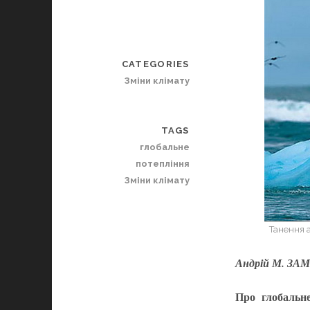
CATEGORIES
Зміни клімату
TAGS
глобальне
потепління
Зміни клімату
Танення а
Андрій М. З
Про глобальне