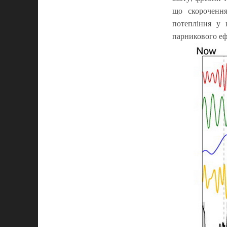
що скорочення
потепління у 
парникового еф