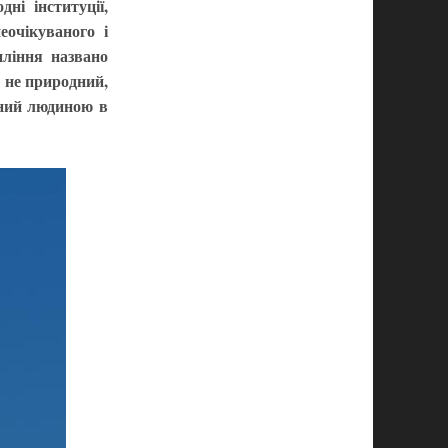
ні інституції,
очікуваного і
пління названо
– не природний,
ений людиною в