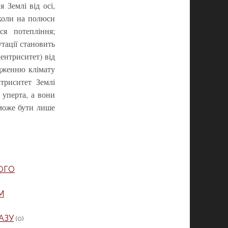
 Землі від осі,
 коли на полюси
ся потепління;
утації становить
ентриситет) від
одженню клімату
нтриситет Землі
 уперта, а вони
 може бути лише
ОГО
М
АЗУ
(0)