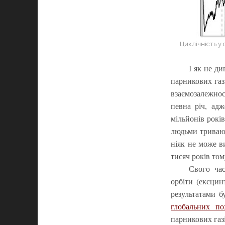
Циклічність у
І як не д
парникових газ
взаємозалежнос
певна річ, ад
мільйонів рокі
людьми тривают
ніяк не може ви
тисяч років т
Свого ча
орбіти (ексцин
результатами б
глобальних по
парникових газі