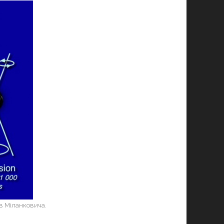
ів Міланковича.