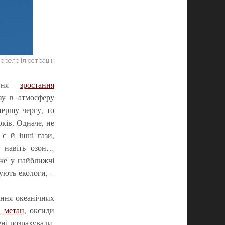
ерело ілюстрації:
ання –
зростання
зу в атмосферу
першу чергу, то
оків. Одначе, не
є й інші гази,
і навіть озон…
же у найближчі
ують екологи, –
іння океанічних
і метан
, оксиди
ні розрахували,