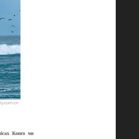
ily.com.cn
лісах Конґо чи