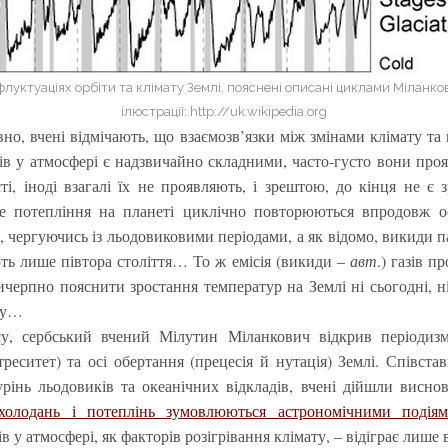
 флуктуаціях орбіти та клімату Землі, пояснені описані циклами Міланк
ілюстрації: http://uk.wikipedia.org
ивно, вчені відмічають, що взаємозв’язки між змінами клімату та
ів у атмосфері є надзвичайно складними, часто-густо вони про
ті, іноді взагалі їх не проявляють, і зрештою, до кінця не є
же потепління на планеті циклічно повторюються впродовж ос
в, чергуючись із льодовиковими періодами, а як відомо, викиди п
ь лише півтора століття… То ж емісія (викиди –
авт
.) газів 
черпно пояснити зростання температур на Землі ні сьогодні, ні 
ому…
су, сербський вчений Мілутин Міланкович відкрив періодиз
треситет) та осі обертання (прецесія й нутація) Землі. Співстав
урінь льодовиків та океанічних відкладів, вчені дійшли висно
холодань і потеплінь зумовлюються астрономічними подія
в у атмосфері, як факторів розігрівання клімату, – відіграє лише