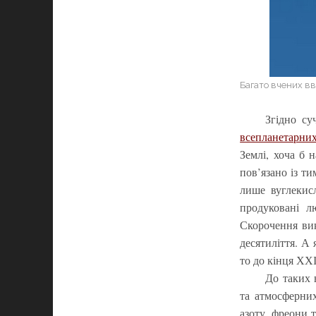
Багато вчених вв
Згідно су
всепланетарни
Землі, хоча б 
пов’язано із ти
лише вуглекис
продуковані л
Скорочення ви
десятиліття. А
то до кінця ХХІ
До таких 
та атмосферни
азоту, фреони 