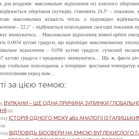
я для роздумів: максимальне відхилення осі власного обертання
 відбувається обертання (нутація), становить 24,5° – показник,
пляє максимальна кількість тепла, а відповідно відбуваєть
илення – 22,1° – відбувається похолодання; сьогодні показник н
вжує знижуватись… Максимальне відхилення земної орбіти (ексц
ить 0,0034 кутові градуси, що відповідає максимальному охол
німальне відхилення – 0,058 кутові градуси; сучасний ексце
67 кутові градуси і продовжує знижуватись… Що ж, факти річ
ряде глобальне похолодання, а теперішнє зростання температур
 потеплінням перед ним…
тті за цією темою:
ВУЛКАНИ – ЩЕ ОДНА ПРИЧИНА ЗУПИНКИ ГЛОБАЛЬН
15
ННЯ
(0)
ІСТОРІЯ ОДНОГО МОХУ або АНАЛОГІЇ ІЗ ГАЛИЦЬКИ
2013
(4)
ВІДПОВІДЬ БІОСФЕРИ НА ЕМІСІЮ ВУГЛЕКИСЛОГО Г
2013