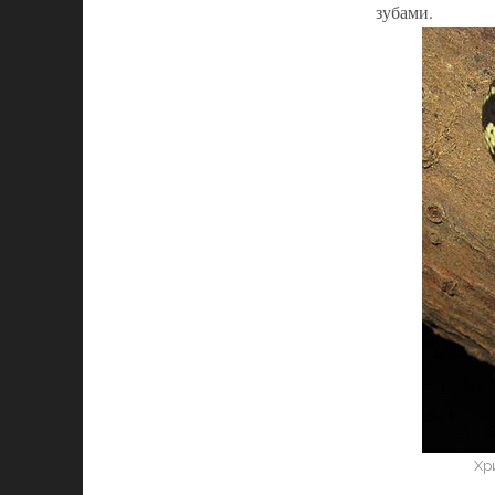
зубами.
Хр