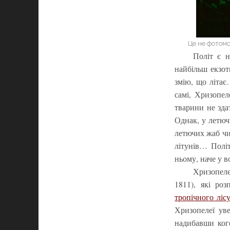
Це не фотомо
Політ є н
найбільш екзот
змію, що літає
самі, Хризопел
тварини не зда
Однак, у летюч
летючих жаб чи
літунів… Полі
ньому, наче у 
Хризопеле
1811), які ро
тропічного ліс
Хризопелеї ув
надибавши кого