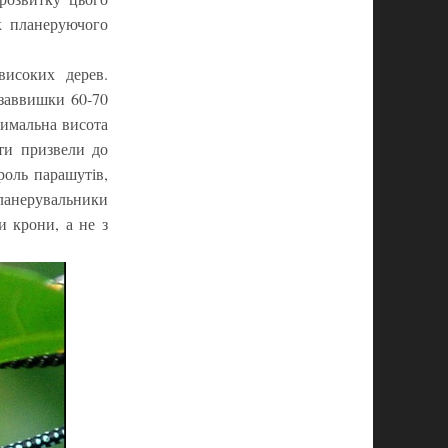
к планеруючого
високих дерев.
 заввишки 60-70
имальна висота
оти призвели до
роль парашутів,
ланерувальники
ни крони, а не з