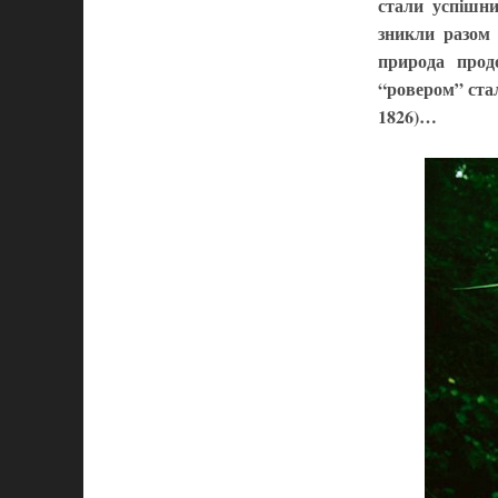
стали успішни
зникли разом 
природа прод
“ровером” стал
1826)…