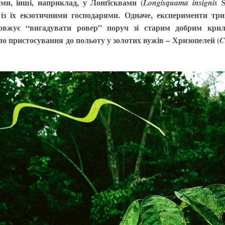
ми, інші, наприклад, у Лонґісквами (
S
Longisquama insignis
із їх екзотичними господарями. Одначе, експерименти три
овжує “вигадувати ровер” поруч зі старим добрим кр
о пристосування до польоту у золотих вужів – Хризопелей (
C