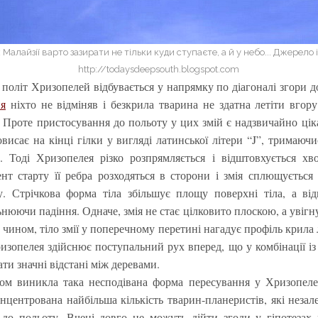
 Малайзії варто зазирати не тільки куди ступаєте, а й у небо... Джерело 
http://todaysdeepsouth.blogspot.com
 політ Хризопелей відбувається у напрямку по діагоналі згори 
ня
ніхто не відміняв і безкрила тварина не здатна летіти вгор
. Проте пристосування до польоту у цих змій є надзвичайно цік
овисає на кінці гілки у вигляді латинської літери “J”, тримаюч
. Тоді Хризопелея різко розпрямляється і відштовхується хв
нт старту її ребра розходяться в сторони і змія сплющується
у. Стрічкова форма тіла збільшує площу поверхні тіла, а від
ьнюючи падіння. Одначе, змія не стає цілковито плоскою, а увігн
 чином, тіло змії у поперечному перетині нагадує профіль крила 
изопелея здійснює поступальний рух вперед, що у комбінації і
ати значні відстані між деревами.
м виникла така несподівана форма пересування у Хризопеле
концентрована найбільша кількість тварин-планеристів, які неза
 до польоту. Вчені довго не можуть дійти згоди у гіпотезах 