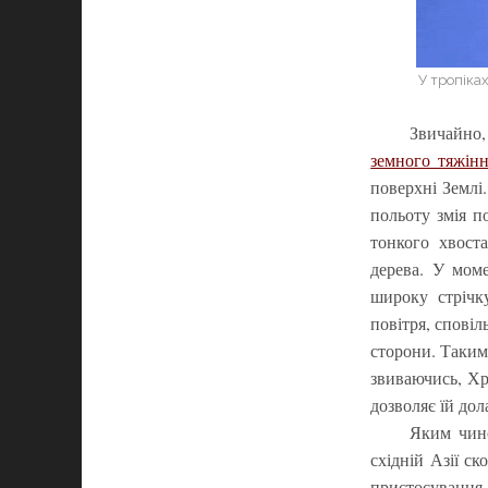
У тропіках
Звичайно,
земного тяжін
поверхні Землі
польоту змія п
тонкого хвоста
дерева. У моме
широку стрічк
повітря, сповіл
сторони. Таким
звиваючись, Хр
дозволяє їй дол
Яким чино
східній Азії с
пристосування