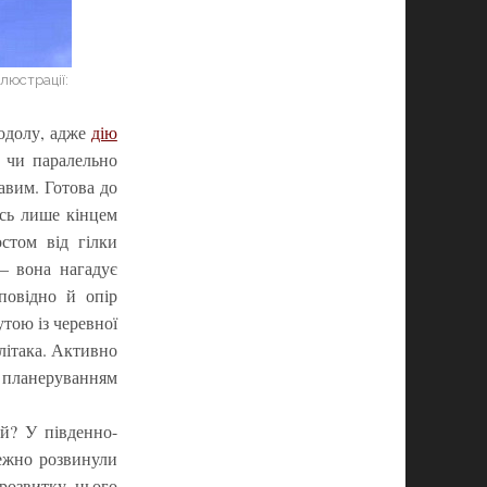
ілюстрації:
додолу, адже
дію
у чи паралельно
авим. Готова до
ись лише кінцем
остом від гілки
 – вона нагадує
повідно й опір
утою із черевної
літака. Активно
з планеруванням
й? У південно-
лежно розвинули
розвитку цього