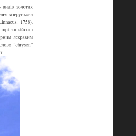
ь видів золотих
лея візерункова
innaeus, 1758),
 шрі-ланкійська
арним яскравим
слово “chryson”
т.