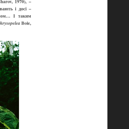
harov, 1970), –
вають і досі –
илом… І таким
Boie,
hrysopelea