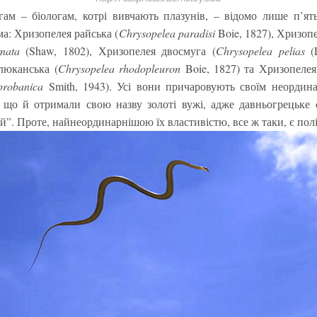
гам – біологам, котрі вивчають плазунів, – відомо лише п’ят
ма: Хризопелея райська (
Chrysopelea paradisi
Boie, 1827), Хризопе
nata
(Shaw, 1802), Хризопелея двосмуга (
Chrysopelea pelias
(L
люканська (
Chrysopelea rhodopleuron
Boie, 1827) та Хризопелея
probanica
Smith, 1943). Усі вони причаровують своїм неордин
 що й отримали свою назву золоті вужі, адже давньогрецьке 
й”. Проте, найнеординарнішою їх властивістю, все ж таки, є полі