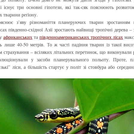
і існує три основні гіпотези, які так-сяк пояснюють розвито
х тварини реґіону.
яснює з’яву різноманіття планеруючих тварин зростанням 
ісах південно-східної Азії зростають найвищі тропічні дерева –
 у
африканських
та
південноамериканських тропічних лісах
макс
ь лише 40-50 метрів. То ж часті падіння тварин із такої вис
м страхування – всіляких літальних перетинок, що виконували 
олюціонували у засоби планерувального польоту. Проте, п
зькі” ліси, а більшість стартує у політ зі стовбура або середи