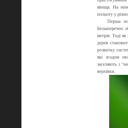
явища. На нин
польоту у різни
Перша по
Беззаперечно л
метрів. Тоді як
дерев становит
розвитку систе
які згодом ев
заселяють і “ни
верхівки.