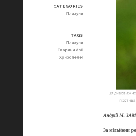
CATEGORIES
Плазуни
TAGS
Плазуни
Тварини Азії
Хризопелеї
Ця дивовижного
противаг
Андрій М. З
За мільйони ро