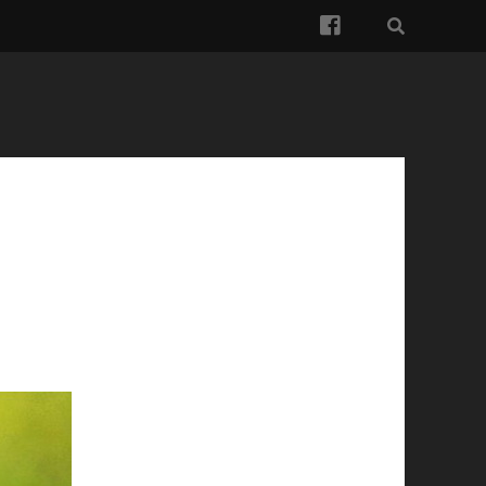
facebook
Ї