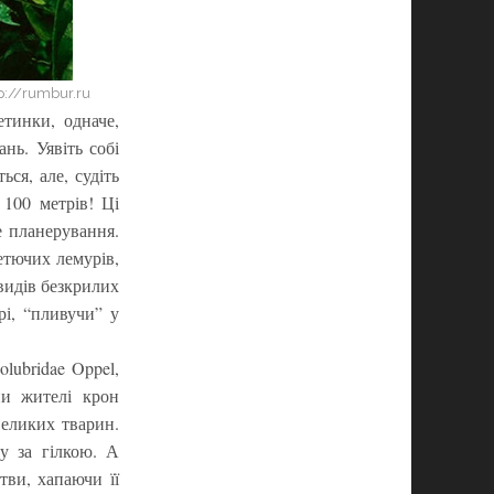
p://rumbur.ru
етинки, одначе,
нь. Уявіть собі
ся, але, судіть
 100 метрів! Ці
е планерування.
етючих лемурів,
видів безкрилих
і, “пливучи” у
lubridae Oppel,
ни жителі крон
великих тварин.
у за гілкою. А
тви, хапаючи її