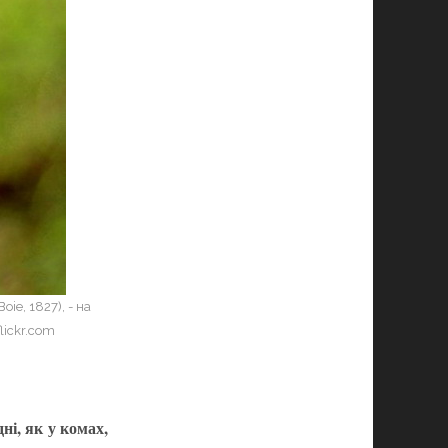
ie, 1827), - на
lickr.com
ні, як у комах,