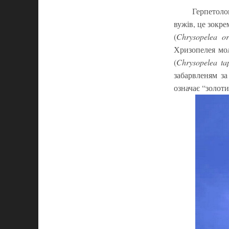
Герпетоло
вужів, це зокре
(
Chrysopelea or
Хризопелея мо
(
Chrysopelea ta
забарвленям за
означає “золоти