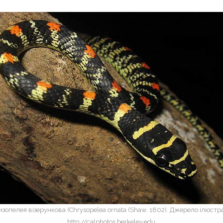
изопелея візерункова (Chrysopelea ornata (Shaw, 1802). Джерело ілюстрац
http://calphotos.berkeley.edu