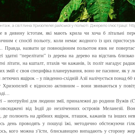
нтаж, а світлина Хризопелеї райської у польоті. Джерело ілюстрації: htt
е в дивину істотам, які мають крила чи хоча б літальні пер
ичним є спосіб польоту, коли немає жодного із цих пристосува
… Правда, назвати це повноцінним польотом язик не повертаєть
еї здатні “перелітати” із дерева на дерево на відстань близько
тні літати, на кшталт, птахів чи кажанів, їх політ нагадує радш
их змій є своя специфіка планерування, воно не пасивне, як у л
 летючих ящірок – у південно-східній Азії налічується понад 60 
т Хризопелей є відносно активним – вони звиваються у повітр
воді…
ї – неотруйні для людини змії, приналежні до родини Вужів (Co
зповсюджені від Індії до незліченних островів Меланезії. Во
у
, де полюють на дрібних ящірок, пташок, кажанів та інших не
есь день проводять у пошуці їжі, методично обстежуючи гілк
сь, кого можна з’їсти, блискавицею випадають у сторону жер