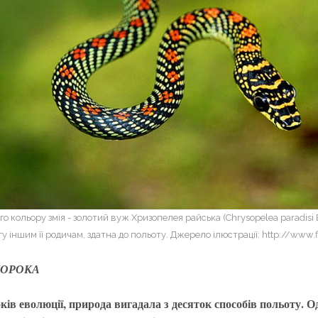
 кольору змія - золотий вуж Хризопелея райська (Chrysopelea paradisi Bo
у іншим її родичам, здатна до польоту. Джерело ілюстрації: http://www.f
АМОРОКА
ків еволюції, природа вигадала з десяток способів польоту. Од