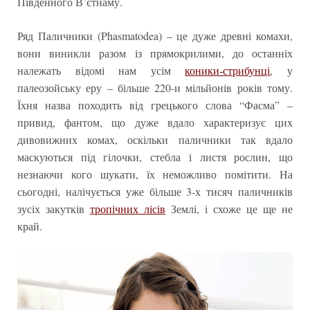
Південного В’єтнаму.
Ряд Паличники (Phasmatodea) – це дуже древні комахи,
вони виникли разом із прямокрилими, до останніх
належать відомі нам усім
коники-стрибунці
, у
палеозойську еру – більше 220-и мільйонів років тому.
Їхня назва походить від грецького слова “Фасма” –
привид, фантом, що дуже вдало характеризує цих
дивовижних комах, оскільки паличники так вдало
маскуються під гілочки, стебла і листя рослин, що
незнаючи кого шукати, їх неможливо помітити. На
сьогодні, налічується уже більше 3-х тисяч паличників
зусіх закутків
тропічних лісів
Землі, і схоже це ще не
край.