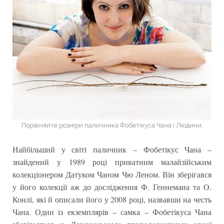
Порівняйте розміри паличника Фобетікуса Чана і Людини.
Найбільший у світі паличник – Фобетікус Чана –
знайдений у 1989 році приватним малайзійським
колекціонером Датуком Чаном Чю Леном. Він зберігався
у його колекції аж до дослідження Ф. Геннемана та О.
Конлі, які й описали його у 2008 році, назвавши на честь
Чана. Один із екземплярів – самка – Фобетікуса Чана