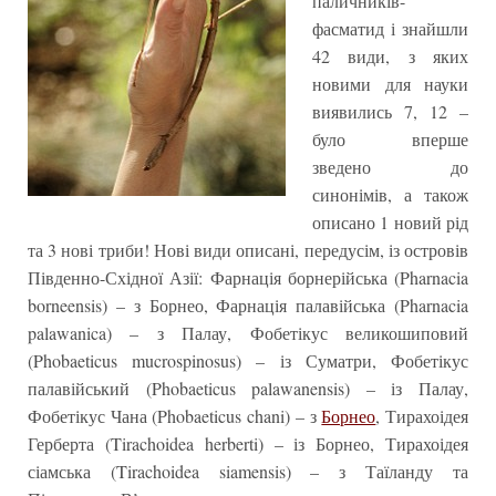
паличників-
фасматид і знайшли
42 види, з яких
новими для науки
виявились 7, 12 –
було вперше
зведено до
синонімів, а також
описано 1 новий рід
та 3 нові триби! Нові види описані, передусім, із островів
Південно-Східної Азії: Фарнація борнерійська (Pharnacia
borneensis) – з Борнео, Фарнація палавійська (Pharnacia
palawanica) – з Палау, Фобетікус великошиповий
(Phobaeticus mucrospinosus) – із Суматри, Фобетікус
палавійський (Phobaeticus palawanensis) – із Палау,
Фобетікус Чана (Phobaeticus chani) – з
Борнео
, Тирахоідея
Герберта (Tirachoidea herberti) – із Борнео, Тирахоідея
сіамська (Tirachoidea siamensis) – з Таїланду та