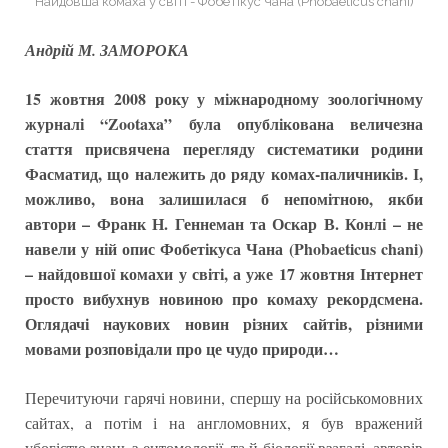
Найдовша комаха у світі - Фобетікус Чана (Phobaeticus chani)
Андрій М. ЗАМОРОКА
15 жовтня 2008 року у міжнародному зоологічному
журналі “Zootaxa” була опублікована величезна
стаття присвячена перегляду систематики родини
Фасматид, що належить до ряду комах-паличників. І,
можливо, вона залишилася б непомітною, якби
автори – Франк Н. Геннеман та Оскар В. Конлі – не
навели у ній опис Фобетікуса Чана (Phobaeticus chani)
– найдовшої комахи у світі, а уже 17 жовтня Інтернет
просто вибухнув новиною про комаху рекордсмена.
Оглядачі наукових новин різних сайтів, різними
мовами розповідали про це чудо природи…
Перечитуючи гарячі новини, спершу на російськомовних
сайтах, а потім і на англомовних, я був вражений
убогістю знань з ентомології, та й біології взагалі, авторів