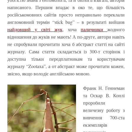
написаного. Першим впадає в око те, що більшість
російськомовних сайтів просто неправильно переклали
англомовний термін “stick bug” – в результаті вийшов
найдовший у світі жук
, хоча
паличники
жодного
відношення до жуків не мають! А по-друге, автори навіть
не спробували прочитати хоча б абстракт статті на сайті
журналу. Сама стаття складається із 300-т сторінок і
доступна тільки передплатникам та користувачам
журналу “Zootaxa”, а от абстракт може прочитати кожен,
звісно, якщо володіє англійською мовою.
Франк Н. Геннеман
та Оскар В. Конлі
проробили
величезну роботу з
вивчення 700-ста
екземплярів