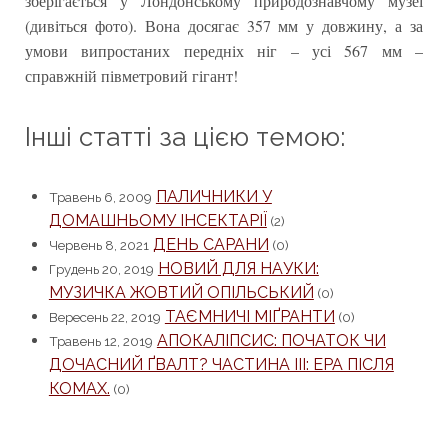
зберігається у Лондонському природознавчому музеї
(дивіться фото). Вона досягає 357 мм у довжину, а за
умови випростаних передніх ніг – усі 567 мм –
справжній півметровий гігант!
Інші статті за цією темою:
ПАЛИЧНИКИ У
Травень 6, 2009
ДОМАШНЬОМУ ІНСЕКТАРІЇ
(2)
ДЕНЬ САРАНИ
Червень 8, 2021
(0)
НОВИЙ ДЛЯ НАУКИ:
Грудень 20, 2019
МУЗИЧКА ЖОВТИЙ ОПІЛЬСЬКИЙ
(0)
ТАЄМНИЧІ МІҐРАНТИ
Вересень 22, 2019
(0)
АПОКАЛІПСИС: ПОЧАТОК ЧИ
Травень 12, 2019
ДОЧАСНИЙ ҐВАЛТ? ЧАСТИНА ІІІ: ЕРА ПІСЛЯ
КОМАХ.
(0)