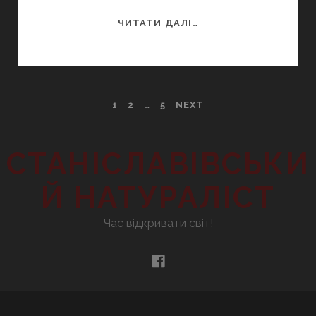
ЧОТИРИНОГА
ЧИТАТИ ДАЛІ…
ЗМІЯ
POSTS
1
2
…
5
NEXT
NAVIGATION
СТАНІСЛАВІВСЬКИ
Й НАТУРАЛІСТ
Час відкривати світ!
facebook