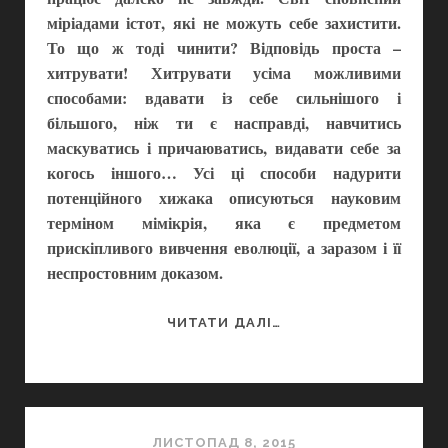
міріадами істот, які не можуть себе захистити.
То що ж тоді чинити? Відповідь проста –
хитрувати! Хитрувати усіма можливими
способами: вдавати із себе сильнішого і
більшого, ніж ти є насправді, навчитись
маскуватись і причаюватись, видавати себе за
когось іншого… Усі ці способи надурити
потенційного хижака описуються науковим
терміном мімікрія, яка є предметом
прискіпливого вивчення еволюції, а заразом і її
неспростовним доказом.
ГУСІНЬ
ЧИТАТИ ДАЛІ…
ЩО
ІМІТУЄ
ЗМІЮ
ЛИСТОПАД 8, 2015