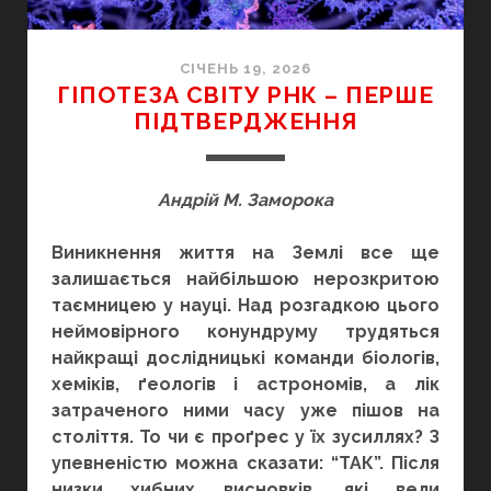
СІЧЕНЬ 19, 2026
ГІПОТЕЗА СВІТУ РНК – ПЕРШЕ
ПІДТВЕРДЖЕННЯ
Андрій М. Заморока
Виникнення життя на Землі все ще
залишається найбільшою нерозкритою
таємницею у науці. Над розгадкою цього
неймовірного конундруму трудяться
найкращі дослідницькі команди біологів,
хеміків, ґеологів і астрономів, а лік
затраченого ними часу уже пішов на
століття. То чи є проґрес у їх зусиллях? З
упевненістю можна сказати: “ТАК”. Після
низки хибних висновків, які вели