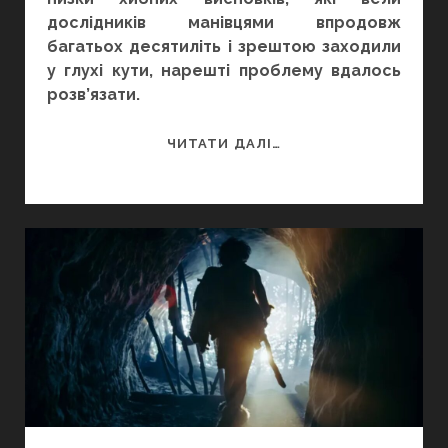
дослідників манівцями впродовж
багатьох десятиліть і зрештою заходили
у глухі кути, нарешті проблему вдалось
розв’язати.
ГІПОТЕЗА
ЧИТАТИ ДАЛІ…
СВІТУ
РНК
–
ПЕРШЕ
ПІДТВЕРДЖЕННЯ