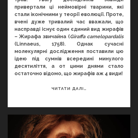
привертали ці неймовірні тварини, які
стали іконічними у теорії еволюції. Проте,
вчені дуже тривалий час вважали, що
насправді існує один єдиний вид жирафів
– Жирафа звичайна (
Giraffa camelopardalis
(Linnaeus, 1758). Однак сучасні
молекулярні дослідження поставили цю
ідею під сумнів всередині минулого
десятиліття, а от цими днями стало
остаточно відомо, що жирафів аж 4 види!
4
ЧИТАТИ ДАЛІ…
ВИДИ
ЖИРАФІВ