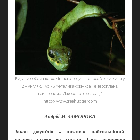
УКРАЇНИ
Видати себе за когось іншого - один зі способів вижити у
джунґлях. Гусінь метелика-сфінкса Гемероплана
триптолема. Джерело ілюстрації:
http://www.treehugger.com
Андрій М. ЗАМОРОКА
Закон джунґлів – виживає найсильніший,
працює далеко не завжди. Світ сповнений