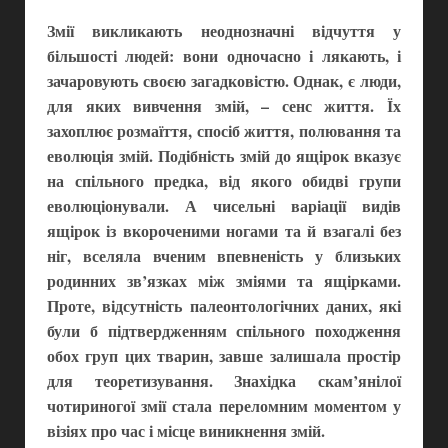
Змії викликають неоднозначні відчуття у
більшості людей: вони одночасно і лякають, і
зачаровують своєю загадковістю. Однак, є люди,
для яких вивчення змій, – сенс життя. Їх
захоплює розмаїття, спосіб життя, полювання та
еволюція змій. Подібність змій до ящірок вказує
на спільного предка, від якого обидві групи
еволюціонували. А чисельні варіації видів
ящірок із вкороченими ногами та й взагалі без
ніг, вселяла вченим впевненість у близьких
родинних зв’язках між зміями та ящірками.
Проте, відсутність палеонтологічних даних, які
були б підтвердженням спільного походження
обох груп цих тварин, завше залишала простір
для теоретизування. Знахідка скам’янілої
чотириногої змії стала переломним моментом у
візіях про час і місце виникнення змій.