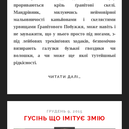
прориваються крізь ґранітові скелі.
Мандрівник, милуючись неймовірної
мальовничості каньйонами і скелястими
урвищами Ґранітового Побужжя, може навіть і
не зауважити, що у нього просто під ногами, з-
під лейбових трекінґових ходаків, безпомічно
визирають галузки бузької гвоздики чи
волошки, а чи може ще якої тутейшньої
рідкісності.
#23
ЧИТАТИ ДАЛІ…
БУЗЬКИЙ
ЦЕНТР
ВИДОУТВОРЕННЯ
–
100
ГРУДЕНЬ 9, 2015
ГУСІНЬ ЩО ІМІТУЄ ЗМІЮ
ПРИРОДНИХ
ЧУДЕС