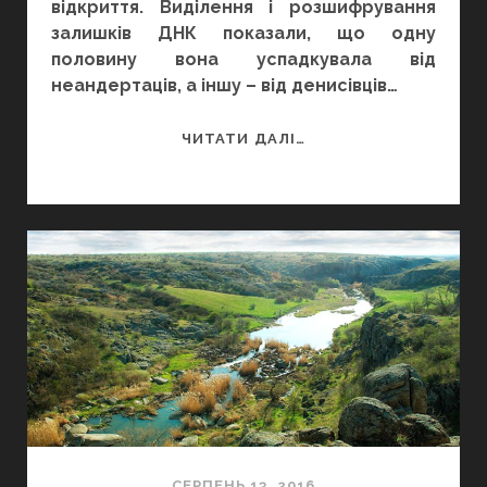
відкриття. Виділення і розшифрування
залишків ДНК показали, що одну
половину вона успадкувала від
неандертаців, а іншу – від денисівців…
МАТИ
ЧИТАТИ ДАЛІ…
НЕАНДЕРТАЛКА,
БАТЬКО
–
ДЕНИСІВЕЦЬ
СЕРПЕНЬ 13, 2016