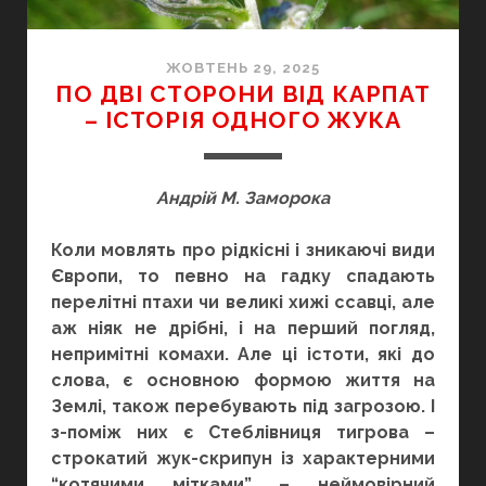
ЖОВТЕНЬ 29, 2025
ПО ДВІ СТОРОНИ ВІД КАРПАТ
– ІСТОРІЯ ОДНОГО ЖУКА
Андрій М. Заморока
Коли мовлять про рідкісні і зникаючі види
Європи, то певно на гадку спадають
перелітні птахи чи великі хижі ссавці, але
аж ніяк не дрібні, і на перший погляд,
непримітні комахи. Але ці істоти, які до
слова, є основною формою життя на
Землі, також перебувають під загрозою. І
з-поміж них є Стеблівниця тигрова –
строкатий жук-скрипун із характерними
“котячими мітками” – неймовірний