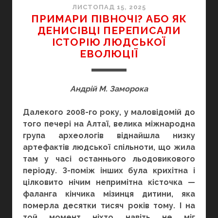
ЛИСТОПАД 15, 2025
ПРИМАРИ ПІВНОЧІ? АБО ЯК
ДЕНИСІВЦІ ПЕРЕПИСАЛИ
ІСТОРІЮ ЛЮДСЬКОЇ
ЕВОЛЮЦІЇ
Андрій М. Заморока
Далекого 2008-го року, у маловідомій до
того печері на Алтаї, велика міжнародна
група археологів віднайшла низку
артефактів людської спільноти, що жила
там у часі останнього льодовикового
періоду. З-поміж інших була крихітна і
цілковито нічим непримітна кісточка —
фаланга кінчика мізинця дитини, яка
померла десятки тисяч років тому. І на
той момент ніхто навіть не міг