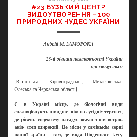
#23 БУЗЬКИЙ ЦЕНТР
ВИДОУТВОРЕННЯ – 100
ПРИРОДНИХ ЧУДЕС УКРАЇНИ
Андрій М. ЗАМОРОКА
25-й річниці незалежності України
присвячується
[Вінницька, Кіровоградська, Миколаївська,
Одеська та Черкаська області]
Є в Україні місце, де біологічні види
еволюціонують швидше, ніж на сусідніх теренах,
де рівень ендемізму нагадує океанічний острів,
аніж степ широкий. Це місце у самінькім серці
нашої країни – там, де води Південного Бугу