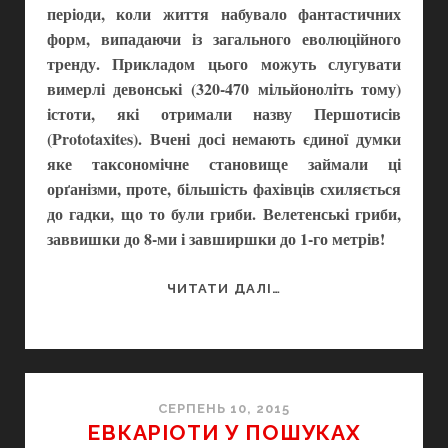
періоди, коли життя набувало фантастичних
форм, випадаючи із загального еволюційного
тренду. Прикладом цього можуть слугувати
вимерлі девонські (320-470 мільйоноліть тому)
істоти, які отримали назву Першотисів
(Prototaxites). Вчені досі немають єдиної думки
яке таксономічне становище займали ці
орґанізми, проте, більшість фахівців схиляється
до гадки, що то були гриби. Велетенські гриби,
заввишки до 8-ми і завширшки до 1-го метрів!
ЕРА
ЧИТАТИ ДАЛІ…
ГРИБІВ
СЕРПЕНЬ 10, 2015
ЕВКАРІОТИ У ПОШУКАХ