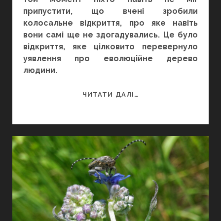
припустити, що вчені зробили
колосальне відкриття, про яке навіть
вони самі ще не здогадувались. Це було
відкриття, яке цілковито перевернуло
уявлення про еволюційне дерево
людини.
ПРИМАРИ
ЧИТАТИ ДАЛІ…
ПІВНОЧІ?
АБО
ЯК
ДЕНИСІВЦІ
ПЕРЕПИСАЛИ
ІСТОРІЮ
ЛЮДСЬКОЇ
ЕВОЛЮЦІЇ