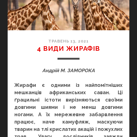
ЖУКА
ТРАВЕНЬ 13, 2021
4 ВИДИ ЖИРАФІВ
Андрій М. ЗАМОРОКА
Жирафи є одними із найпомітніших
мешканців африканських саван. Ці
ґрацильні істоти вирізняються своїми
довгими шиями і не менш довгими
ногами. А їх мережевне забарвлення
працює, наче камуфляж, маскуючи
тварин на тлі крислатих акацій і пожухлих
трав. Увагу дослідників завжди