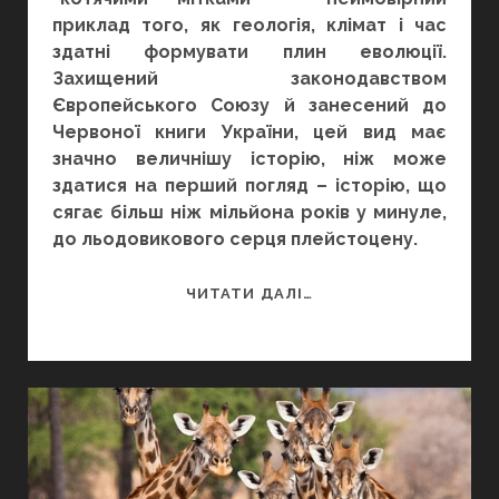
приклад того, як геологія, клімат і час
здатні формувати плин еволюції.
Захищений законодавством
Європейського Союзу й занесений до
Червоної книги України, цей вид має
значно величнішу історію, ніж може
здатися на перший погляд – історію, що
сягає більш ніж мільйона років у минуле,
до льодовикового серця плейстоцену.
ПО
ЧИТАТИ ДАЛІ…
ДВІ
СТОРОНИ
ВІД
КАРПАТ
–
ІСТОРІЯ
ОДНОГО