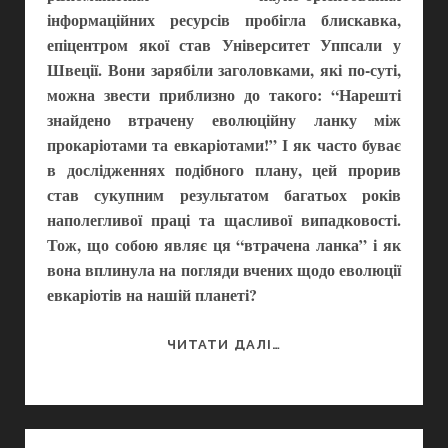
інформаційних ресурсів пробігла блискавка,
епіцентром якої став Університет Уппсали у
Швеції. Вони зарябіли заголовками, які по-суті,
можна звести приблизно до такого: “Нарешті
знайдено втрачену еволюційну ланку між
прокаріотами та евкаріотами!” І як часто буває
в дослідженнях подібного плану, цей прорив
став сукупним результатом багатьох років
наполегливої праці та щасливої випадковості.
Тож, що собою являє ця “втрачена ланка” і як
вона вплинула на погляди вчених щодо еволюції
евкаріотів на нашій планеті?
ЕВКАРІОТИ
ЧИТАТИ ДАЛІ…
У
ПОШУКАХ
СВОГО
КОРІННЯ